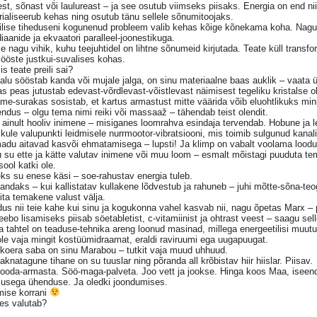
st, sõnast või laulureast – ja see osutub viimseks piisaks. Energia on end ni
ialiseerub kehas ning osutub tänu sellele sõnumitoojaks.
ilise tiheduseni kogunenud probleem valib kehas kõige kõnekama koha. Nagu
iaanide ja ekvaatori paralleel-joonestikuga.
 nagu vihik, kuhu teejuhtidel on lihtne sõnumeid kirjutada. Teate küll transfor
ööste justkui-suvalises kohas.
is teate preili sai?
alu sööstab kanda või mujale jalga, on sinu materiaalne baas auklik – vaata ü
as peas jutustab edevast-võrdlevast-võistlevast näimisest tegeliku kristalse 
e-surakas sosistab, et kartus armastust mitte väärida võib eluohtlikuks min
ndus – olgu tema nimi reiki või massaaž – tähendab teist olendit.
 ainult hooliv inimene – misiganes loomrahva esindaja tervendab. Hobune ja l
ikule valupunkti leidmisele nurrmootor-vibratsiooni, mis toimib sulgunud kanali
adu aitavad kasvõi ehmatamisega – lupsti! Ja klimp on vabalt voolama loodud
 su ette ja kätte valutav inimene või muu loom – esmalt mõistagi puuduta tem
ool katki ole.
ks su enese käsi – soe-rahustav energia tuleb.
ndaks – kui kallistatav kullakene lõdvestub ja rahuneb – juhi mõtte-sõna-teo
ta temakene valust välja.
us nii teie kahe kui sinu ja kogukonna vahel kasvab nii, nagu õpetas Marx – 
eebo lisamiseks piisab söetabletist, c-vitamiinist ja ohtrast veest – saagu sell
 tahtel on teaduse-tehnika areng loonud masinad, millega energeetilisi muutu
le vaja mingit kostüümidraamat, eraldi raviruumi ega uugapuugat.
 koera saba on sinu Marabou – tutkit vaja muud uhhuud.
aknatagune tihane on su tuuslar ning põranda all krõbistav hiir hiislar. Piisav.
looda-armasta. Söö-maga-palveta. Joo vett ja jookse. Hinga koos Maa, iseen
susega ühenduse. Ja oledki joondumises.
mise korrani
es valutab?