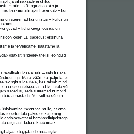
mapilt ja silmavaade ei ühildu
u ei aita – küll aga aitab siin-ja-
ne, kes-mis silmapiiril terendab – kui
is on suuremad kui unistus – küllus on
utuskumm
i võnguvad – kuhu keegi tõuseb, on
mensioon keset 11. sagedust eksinuna,
hastame ja tervendame, päästame ja
idab osavalt hingedevahelisi lepinguid
tavaliselt üldse ei talu – sain luuaga
ündroomiga. Ma ei vääri, kui palju ka ei
aevakingitus igaühele, kes taipab mind
ste ja enesehaletsuseta. Tehke järele või
kõrgem sagedus, seda suuremad numbrid.
n teid armastada. Vot selline sõnum
va ühislooming meenutas mulle, et oma
s reporterttule pälvis esikülje ning
ilo endakasvatatud bernhardiinipoistega.
matu originaal, kuldne kaubamärk,
gihaljaste tegijataride mosaiigiks