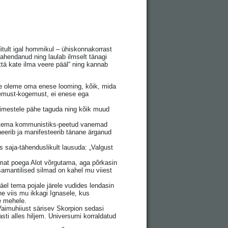
itult igal hommikul – ühiskonnakorrast
vahendanud ning laulab ilmselt tänagi
tä kate ilma veere pääl“ ning kannab
se oleme oma enese looming, kõik, mida
must-kogemust, ei enese ega
inimestele pähe taguda ning kõik muud
u tema kommunistiks-peetud vanemad
oneerib ja manifesteerib tänane ärganud
 saja-tähenduslikult lausuda: „Valgust
emat poega Alot võrgutama, aga põrkasin
-šamantilised silmad on kahel mu viiest
 väel tema pojale järele vudides lendasin
nne viis mu ikkagi Ignasele, kus
le mehele.
Vaimuhiiust särisev Skorpion sedasi
ti alles hiljem. Universumi korraldatud