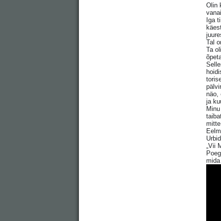
Olin 
vanai
Iga t
käest
juure
Tal o
Ta ol
õpeta
Sell
hoidi
toris
pälvi
näo, 
ja ku
Minu 
taiba
mitte
Eelmi
Urbid
„Vii 
Poega
mida