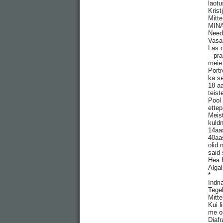
laotu
Krist
Mitte
MINA
Need
Vasar
Las o
– pra
mei
Portr
ka se
18 aa
teist
Pool 
ettep
Meist
kuld
14aas
40aas
olid 
said 
Hea K
Algal
*
Indri
Tege
Mitte
Kui l
me ol
Diaf