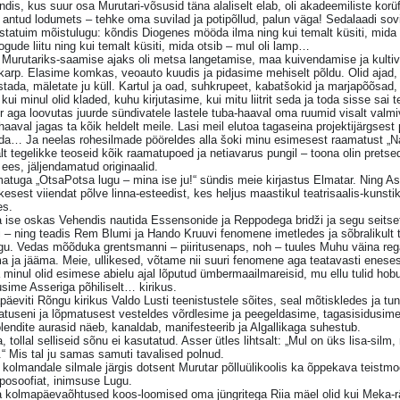
dis, kus suur osa Murutari-võsusid täna alaliselt elab, oli akadeemiliste ko
 antud lodumets – tehke oma suvilad ja potipõllud, palun väga! Sedalaadi sovi
tatuim mõistulugu: kõndis Diogenes mööda ilma ning kui temalt küsiti, mida o
gude liitu ning kui temalt küsiti, mida otsib – mul oli lamp…
Murutariks-saamise ajaks oli metsa langetamise, maa kuivendamise ja kultive
arp. Elasime komkas, veoauto kuudis ja pidasime mehiselt põldu. Olid ajad, m
stada, mäletate ju küll. Kartul ja oad, suhkrupeet, kabatšokid ja marjapõõsa
 kui minul olid kladed, kuhu kirjutasime, kui mitu liitrit seda ja toda sisse sai t
 aga loovutas juurde sündivatele lastele tuba-haaval oma ruumid visalt valmi
haaval jagas ta kõik heldelt meile. Lasi meil elutoa tagaseina projektijärgses
ada… Ja neelas rohesilmade pööreldes alla šoki minu esimesest raamatust „Na
lt tegelikke teoseid kõik raamatupoed ja netiavarus pungil – toona olin prets
 ees, jäljendamatud originaalid.
tuga „OtsaPotsa lugu – mina ise ju!“ sündis meie kirjastus Elmatar. Ning Asse
esest viiendat põlve linna-esteedist, kes heljus maastikul teatrisaalis-kunsti
es.
 ise oskas Vehendis nautida Essensonide ja Reppodega bridži ja segu seitset
 – ning teadis Rem Blumi ja Hando Kruuvi fenomene imetledes ja sõbralikult t
gu. Vedas mõõduka grentsmanni – piiritusenaps, noh – tuules Muhu väina regati
a ja jääma. Meie, ullikesed, võtame nii suuri fenomene aga teatavasti enes
minul olid esimese abielu ajal lõputud ümbermaailmareisid, mu ellu tulid hobus
sime Asseriga põhiliselt… kirikus.
äeviti Rõngu kirikus Valdo Lusti teenistustele sõites, seal mõtiskledes ja tu
atuseni ja lõpmatusest vesteldes võrdlesime ja peegeldasime, tagasisidusi
lendite aurasid näeb, kanaldab, manifesteerib ja Algallikaga suhestub.
, tollal selliseid sõnu ei kasutatud. Asser ütles lihtsalt: „Mul on üks lisa-silm
“ Mis tal ju samas samuti tavalised polnud.
kolmandale silmale järgis dotsent Murutar põlluülikoolis ka õppekava teistmoo
posoofiat, inimsuse Lugu.
 kolmapäevaõhtused koos-loomised oma jüngritega Riia mäel olid kui Meka-