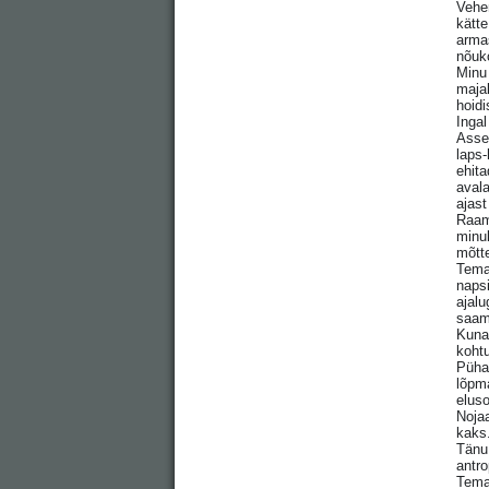
Vehen
kätte
armas
nõuko
Minu 
majak
hoidi
Ingal
Asser
laps-
ehit
avala
ajast
Raama
minuk
mõtt
Tema
napsi
ajalu
saam
Kuna 
kohtu
Pühap
lõpm
eluso
Nojaa
kaks.
Tänu 
antro
Tema