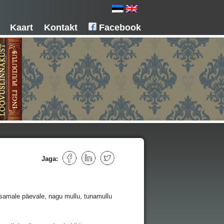
Kaart
Kontakt
Facebook
Jaga:
t samale päevale, nagu mullu, tunamullu