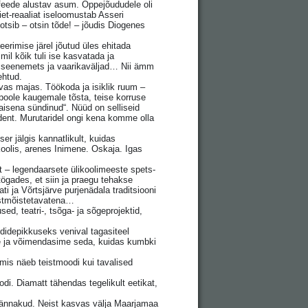
rüfeede alustav asum. Õppejõududele oli
et-reaaliat iseloomustab Asseri
tsib – otsin tõde! – jõudis Diogenes
erimise järel jõutud üles ehitada
il kõik tuli ise kasvatada ja
d, seenemets ja vaarikaväljad… Nii ämm
ehtud.
vas majas. Töökoda ja isiklik ruum –
t poole kaugemale tõsta, teise korruse
isena sündinud“. Nüüd on selliseid
edent. Murutaridel ongi kena komme olla
r jälgis kannatlikult, kuidas
koolis, arenes Inimene. Oskaja. Igas
 – legendaarsete ülikoolimeeste spets-
ögades, et siin ja praegu tehakse
 ja Võrtsjärve purjenädala traditsiooni
estmõistetavatena…
ed, teatri-, tsõga- ja sõgeprojektid,
ndidepikkuseks venival tagasiteel
me ja võimendasime seda, kuidas kumbki
, mis näeb teistmoodi kui tavalised
di. Diamatt tähendas tegelikult eetikat,
rännakud. Neist kasvas välja Maarjamaa