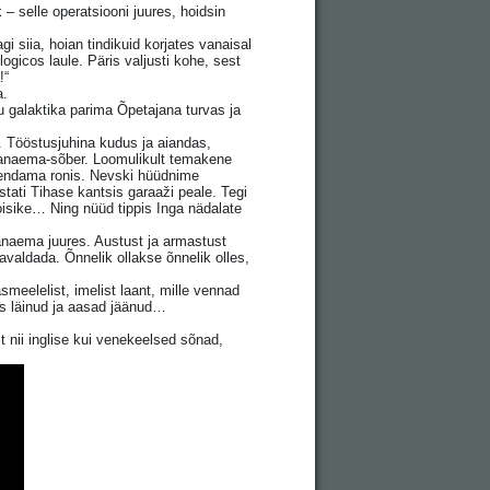
 selle operatsiooni juures, hoidsin
gi siia, hoian tindikuid korjates vanaisal
ogicos laule. Päris valjusti kohe, sest
!“
a.
u galaktika parima Õpetajana turvas ja
 Tööstusjuhina kudus ja aiandas,
ma-vanaema-sõber. Loomulikult temakene
hjendama ronis. Nevski hüüdnime
tati Tihase kantsis garaaži peale. Tegi
oisike… Ning nüüd tippis Inga nädalate
anaema juures. Austust ja armastust
 avaldada. Õnnelik ollakse õnnelik olles,
smeelelist, imelist laant, mille vennad
eks läinud ja aasad jäänud…
t nii inglise kui venekeelsed sõnad,