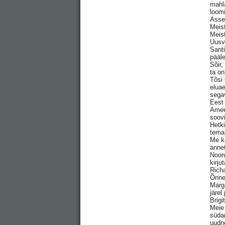
mahl
loom
Asser
Meist
Meis
Uusv
Sant
pääle
Sõir,
ta on
Tõsi 
eluae
sega
Eest 
Ameer
soovi
Hetki
tema
Me k
annet
Nooru
kirj
Rich
Õnne
Marg
järel
Brigi
Meie
südam
uudn