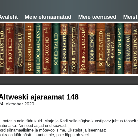
Avaleht
Meie eluraamatud
Meie teenused
Meist
Altweski ajaraamat 148
24. oktoober 2020
i ootasin neid tüdrukuid. Marje ja Kadi selle-sügise-kunstipäev juhtus täpsel
natuna ka. Nii need asjad end seavad.
ord sõnamaalisime ja mõtevoolisime. Üksteist ja iseennast:
puks on kõik hästi – kuni ei ole, pole lõpp kah veel