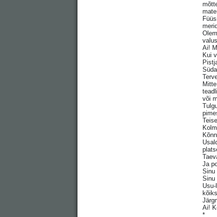
mõtte
mater
Füüs
merid
Oleme
valus
Ai! M
Kui v
Pistj
Südam
Terve
Mitte
teadl
või m
Tulgu
pimes
Teise
Kolma
Kõnni
Usald
plats
Taeva
Ja po
Sinu
Sinu 
Usu-
kõik
Järg
Ai! K
*