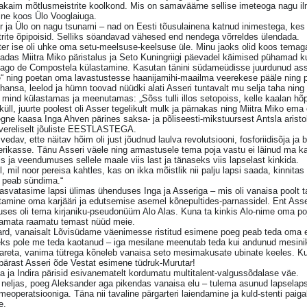
akaim mõtlusmeistrite koolkond. Mis on samaväärne sellise imeteoga nagu ilm
ine koos Ülo Vooglaiuga.
 ja Ülo on nagu tsunami – nad on Eesti tõusulainena katnud inimestega, kes 
rite õpipoisid. Selliks söandavad vähesed end nendega võrreldes ülendada.
ter ise oli uhke oma setu-meelsuse-keelsuse üle. Minu jaoks olid koos tem
adas Miitra Miko päristalus ja Seto Kuningriigi päevadel käimised pühamad
iago de Compostela külastamine. Kasutan tänini südameüdisse juurdunud ass
“ ning poetan oma lavastustesse haanijamihi-maailma veerekese pääle ning pill 
 hansa, leelod ja hümn toovad nüüdki alati Asseri tuntavalt mu selja taha nin
 mind külastamas ja meenutamas: „Sõss tulli illos setopoiss, kelle kaalan hõ
küll, juurte poolest oli Asser tegelikult mulk ja pärnakas ning Miitra Miko em
gne kaasa Inga Ahven pärines saksa- ja põliseesti-mikstuursest Antsla aristok
vereliselt jõuliste EESTLASTEGA.
vedav, ette näitav hõim oli just jõudnud laulva revolutsiooni, fosforiidisõja ja 
ikasse. Tänu Asseri väele ning armastusele tema poja vastu ei läinud ma ka
s ja veendumuses sellele maale viis last ja tänaseks viis lapselast kinkida.
l, mil noor pereisa kahtles, kas on ikka mõistlik nii palju lapsi saada, kinnitas
 peab sündima.“
asvatasime lapsi ülimas ühenduses Inga ja Asseriga – mis oli vanaisa poolt 
amine oma karjääri ja edutsemise asemel kõnepultides-parnassidel. Ent Asser
ses oli tema kirjaniku-pseudonüüm Alo Alas. Kuna ta kinkis Alo-nime oma poj
utamata raamatu temast nüüd meie.
ard, vanaisalt Lõvisüdame väenimesse ristitud esimene poeg peab teda oma e
ks pole me teda kaotanud – iga mesilane meenutab teda kui andunud mesinik
areta, vanima tütrega kõneleb vanaisa seto mesimakusate ubinate keeles. K
 pärast Asseri õde Vestat esimene tüdruk-Murutar!
ta ja Indira pärisid esivanematelt kordumatu multitalent-valgussõdalase väe.
 neljas, poeg Aleksander aga pikendas vanaisa elu – tulema asunud lapsela
eoperatsiooniga. Täna nii tavaline pärgarteri laiendamine ja kuld-stenti paigal
e.