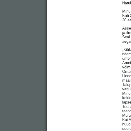
Natu
Minu
Kati
20 aa
Asser
ja il
Seal 
aega
„Kõi
näem
ümbr
Ametl
võima
Omad
Linda
maai
Talup
varju
Minu
kokku
lapse
Toona
taand
Murut
Kui A
nüüd 
suure