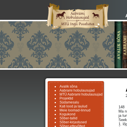
Avalik sõna
Aabrami hobulausujad
MTÜ Aabrami hobulausujad
Projektid
Südamesalu
Kati lood ja laulud
148
Meie loomad-linnud
Ma ni
Kogukond
ja tu
Sõber-tallid
Seek
Sõber-kirjastused
1. lõ
Sõber-ettevõtted