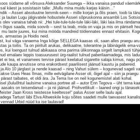
koos südame all võrsuva Aleksander Suurega – ikka vanaisa pandud väemärk –
sal käest ja sosistasin talle: „Mullu mina muidu karjas käisin…“
indik – Asseri absoluutne lemmik-seen – mille korjan ja õlis praen, toob ta täna
 ja laulan Lugu jälgivatele hobustele Asseri sõpruskonna ansambli Los Sotsiol
s olev vanaisa tahab nii: „Hei tule-tule-tule-tule läki-läki, läki laia ilma rändama
n õigus saada, mida soovib – sest ta teab, mida on vaja ja mis on päriselt he
i mu laste juures, kui mina mööda mandreid töölennates ennast ehitasin. Kog
s, armastas ja Hoidis neid.
est, kui väga vanaema Inga kõige SELLEGA kaasas oli, saan alles praegu aru.
stas ja toitis. Ta on piiritult arukas, delikaatne, tolerantne ja läbinägelik e
es, kui loengust tulnud abikaasa oma parima ülikonnaga sirgelt lampkasti tü
nud emalaev leppis toasuurusest ürg-raalist tulnud paberilaamadega, mis ladus
et ei tea, et vanamees tervise pärast keelatud sigarette salaja kimus, nagu p
ude kaupa arvutisse oma erakordsest paarilisest jäänud kaustu ja pabereid.
ja Alo 10 järglast ja nende kaasad – ning Vahuri sülem – kogunevad sageli v
takse Uues Heas Ilmas, mille eelvägilane Asser oli, õigel ajal – siin ja praegu
 pärast taibates, et oldi ära. Ja Tema Ise on neil kogunemistel alati kohal.
sel jõuluõhtul laulsime vanaisa portree all – autor Enn Tegova – üht tema kaa
 aasaks on teisendanud – ja nii jäänud. Prohvetlikult – laaned ongi ju tänas
Meister Jaan Kross teistesse keeltesse!“ palus Asser selle laulu ajal.
dega Tartust läbi Elva Altweskile koju sõites saadeti mulle taevasest kanalis
 vennad Urbid nüüd ka ise laulavad!