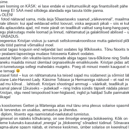
sime.
jani looming on KÄSK: ei lase endale ei suhtumuslikult ega finantsiliselt pähe
 keegi EI SAA meid siltidega alandada ega tasuta tööle panna.
 OLEN!
 fotod näitavad sama, mida äsja 50aastaseks saanud „väikevennal“, maailmala
ale ütlesin: kui ajad eeldavad erilist loovust, viska aegsasti pikali – siis ei ku
lla aplausideta ajad, mil meie päralt on teadlikult valitud sang-kang-hang-
egu plaksutagu meile loomad ja linnud, nähtamatud ja galaktilised abilised – 
e VABADUS.
eegeenius Kristjan viskus ju samuti seltskonnakroonilisse mutta galeriisid pl
da tööd parimal võimalikul moel.
stat tagasi kogusin end neljandat last oodates ligi 90kiloseks. Tõnu Noorits 
e pealaeni-lapsestega mudase fotoseeria Kalevit oodates.
aastat hiljem olin vikatite-laste-loomade abiga tagasi tava-60kilone ning Ste
aneku maalida minust ülemlaul ürgnaiselikule emalikkusele. Kristjan pidas ar
ri-tunnetusega sellegi mahedaks muigeks. Poeg oli minust meetri kaugusel ni
ne temagi
tasel fotol – kus on nähtamatuna ka teised sajad mu südamest ja sõrmist läb
tane Late-Harvest-Lady. Käisime Tobiase ja Hermanniga näitusel – et nad mi
nad mu kõrval… lahtiselt. Kristjani shootingul ammugi – väärikalt, teadlikult j
samal päeval 11kuiseks – pubekad! – ning Indira sündis täpselt nädala pärast
ristjan, olgu need teispoolsed koer-hiiglased, inglid ja haldjad Sulle parima
likaga!
a koosloomes Getteri ja Märteniga aitas mul tänu oma plexus solarise spasmi
lik tervendus on usaldus, armastus ja ühendus.
 diplom, litsents ega raamistatud-naelutatud tunnistus.
igimesel on näiteks kõhukramp, on see ilmselge energia bolokeering. Kõik on 
eme kulunuks-kasutatud „energia“ ja „blokeering“ sõnadest tüdinud. Sõnavar
ragma-alune spasm näitab, et inimese keskmes, ümber solarise on keerelnud