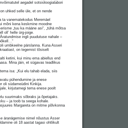
võimatutel aegadel sotsioloogialabori
on uhked selle üle, et on nende
aga ta vanematekodus Meremäel
 kui mõni kena keskmine moodne
erisme „tuu ka määne asi“, „tühä mõtsa
oll’ helle ürg-joige.
g Äratundmise ingli puudutuse nahale –
põkell…“
a oli umbkeelne pärslanna. Kuna Asseri
raatiast, on tegemist tõsiselt
balti ketini, kui minu ema abiellus end
asa. Mina jäin, et sügavas teadlikus
 tema isa: „Kui elu tahab elada, siis
tavatu pühendumine ja enese
 oli südameüdini Kinkija.
ale, kirjutamegi tema enese poolt
lu suurimaks sõbraks ja õpetajaks.
ku – ja toob ta seega kohale.
usjuures Margareta on mitme põlvkonna
pse äranägemise nimel nõustus Asser
damine oli 18 aastat tagasi ohtlikult