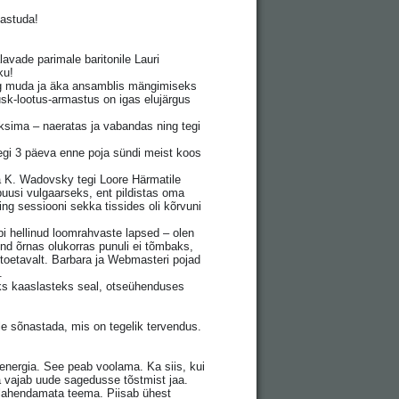
 astuda!
vade parimale baritonile Lauri
ku!
pang muda ja äka ansamblis mängimiseks
usk-lootus-armastus on igas elujärgus
õksima – naeratas ja vabandas ning tegi
tegi 3 päeva enne poja sündi meist koos
lla K. Wadovsky tegi Loore Härmatile
buusi vulgaarseks, ent pildistas oma
ng sessiooni sekka tissides oli kõrvuni
i hellinud loomrahvaste lapsed – olen
nd õrnas olukorras punuli ei tõmbaks,
a toetavalt. Barbara ja Webmasteri pojad
.
teks kaaslasteks seal, otseühenduses
le sõnastada, mis on tegelik tervendus.
energia. See peab voolama. Ka siis, kui
a vajab uude sagedusse tõstmist jaa.
 lahendamata teema. Piisab ühest