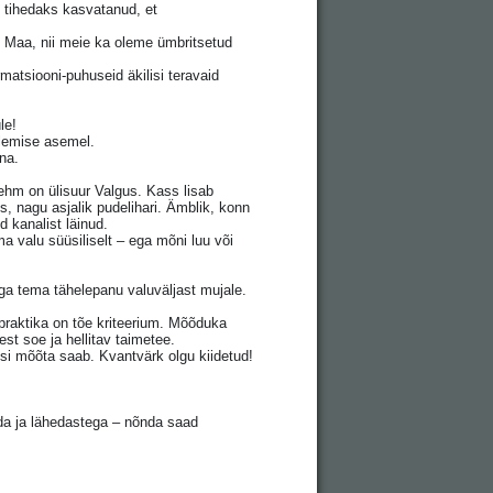
i tihedaks kasvatanud, et
 Maa, nii meie ka oleme ümbritsetud
matsiooni-puhuseid äkilisi teravaid
le!
olemise asemel.
na.
ehm on ülisuur Valgus. Kass lisab
s, nagu asjalik pudelihari. Ämblik, konn
 kanalist läinud.
a valu süüsiliselt – ega mõni luu või
ga tema tähelepanu valuväljast mujale.
praktika on tõe kriteerium. Mõõduka
est soe ja hellitav taimetee.
si mõõta saab. Kvantvärk olgu kiidetud!
da ja lähedastega – nõnda saad