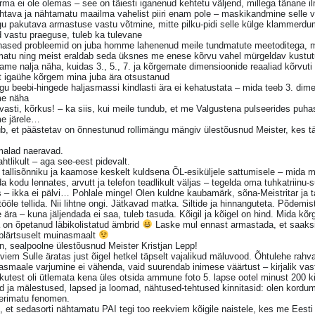
rma ei ole olemas – see on täiesti iganenud kehtetu väljend, millega tänane il
htava ja nähtamatu maailma vahelist piiri enam pole – maskikandmine selle vast
u pakutava armastuse vastu võtmine, mitte pilku-pidi selle külge klammerdumi
 vastu praeguse, tuleb ka tulevane
änased probleemid on juba homme lahenenud meile tundmatute meetoditega, m
amatu ning meist eraldab seda üksnes me enese kõrvu vahel mürgeldav kust
ame nalja näha, kuidas 3., 5., 7. ja kõrgemate dimensioonide reaaliad kõrvut
t igaühe kõrgem mina juba ära otsustanud
gu beebi-hingede haljasmassi kindlasti ära ei kehatustata – mida teeb 3. di
e näha
vasti, kõrkus! – ka siis, kui meile tundub, et me Valgustena pulseerides pu
me järele…
b, et päästetav on õnnestunud rollimängu mängiv ülestõusnud Meister, kes tä
malad naeravad.
htlikult – aga see-eest pidevalt.
tallisõnniku ja kaamose keskelt kuldsena ÕL-esiküljele sattumisele – mida ma 
 kodu lennates, arvutt ja telefon teadlikult väljas – tegelda oma tuhkatriinu-s
 – ikka ei pälvi… Pohlale minge! Olen kuldne kaubamärk, sõna-Meistritar ja t
ööle tellida. Nii lihtne ongi. Jätkavad matka. Siltide ja hinnanguteta. Põdemi
 ära – kuna jäljendada ei saa, tuleb tasuda. Kõigil ja kõigel on hind. Mida 
 on õpetanud läbikolistatud ämbrid
Laske mul ennast armastada, et saaksi
plärtsuselt muinasmaalt
, sealpoolne ülestõusnud Meister Kristjan Lepp!
iem Sulle äratas just õigel hetkel täpselt vajalikud mäluvood. Õhtulehe rah
smaale varjumine ei vähenda, vaid suurendab inimese väärtust – kirjalik vastu
kutest oli ütlemata kena üles otsida ammune foto 5. lapse ootel minust 200 k
d ja mälestused, lapsed ja loomad, nähtused-tehtused kinnitasid: olen kordu
erimatu fenomen.
 et sedasorti nähtamatu PAI tegi too reekviem kõigile naistele, kes me Eesti i