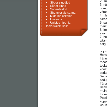
2. su
Sõber-stuudiod
3. nä
Sõber-kinod
praeg
Sõber-teatrid
võtad
Südamesalu saaga
4. t
Mida me oskame
piir
Ilmakoda
5. sa
Unistus hipo- ja
loovuskeskusest
meis
6. ko
saam
7. hü
aita
selgu
–
ja ju
Heata
Tänu 
mööda
teeks
koost
ostke
Seda
padu
Tänan
Reekv
muina
tüdru
Poisi
kope
Usun,