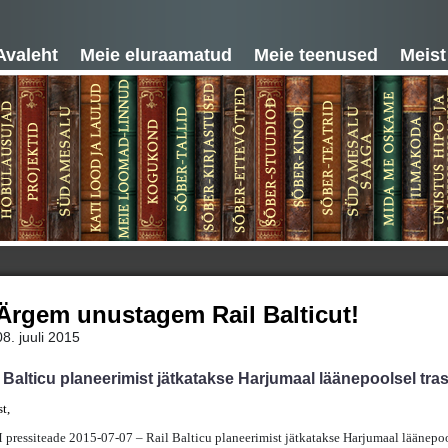
Avaleht
Meie eluraamatud
Meie teenused
Meist
Ärgem unustagem Rail Balticut!
08. juuli 2015
 Balticu planeerimist jätkatakse Harjumaal läänepoolsel tras
t,
ressiteade 2015-07-07 – Rail Balticu planeerimist jätkatakse Harjumaal läänepool