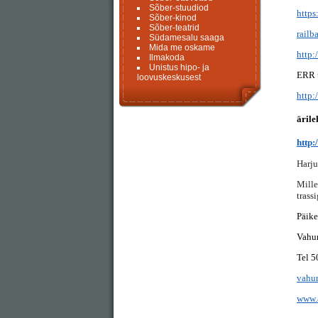
Sõber-stuudiod
https
Sõber-kinod
Sõber-teatrid
railba
Südamesalu saaga
Mida me oskame
http:
Ilmakoda
Unistus hipo- ja
ERR 
loovuskeskusest
http:
ärile
http:
Harju
Mille
trass
Päike
Vahu
Tel 
vahur
www.a