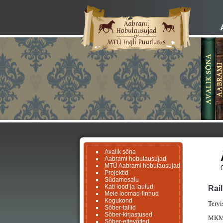
Avalik sõna
Aabrami hobulausujad
MTÜ Aabrami hobulausujad
Projektid
Südamesalu
Kati lood ja laulud
Rail
Meie loomad-linnud
Kogukond
Tervis
Sõber-tallid
Sõber-kirjastused
MKM p
Sõber-ettevõtted