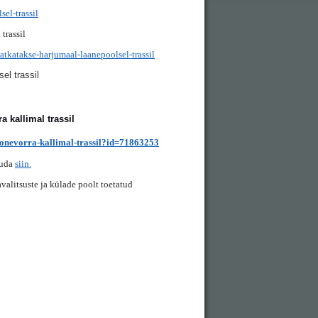
el-trassil
trassil
jatkatakse-harjumaal-laanepoolsel-trassil
el trassil
a kallimal trassil
-monevorra-kallimal-trassil?id=71863253
vuda
siin.
alitsuste ja külade poolt toetatud