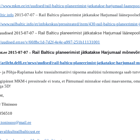
://www.mkm.ee/et/uudised/rail-balticu-planeerimist-jatkatakse-harjumaal-laanepools
ltic.info
2015-07-07 – Rail Balticu planeerimist jätkatakse Harjumaal läänepoolsel 
//www.railbaltic.info/et/infokeskus/pressiteated/item/430-rail-balticu-planeerimist-
uudised 2015-07-07 –
Rail Balticu planeerimist jätkatakse Harjumaal läänepools
//uudised.err.ee/v/66ffbc1d-7d2f-4e4e-a997-251b11131001
ht.ee 2015-07-07 –
Rail Balticu planeerimist jätkatakse Harjumaal mõnevõrr
//arileht.delfi.ee/news/uudised/rail-balticu-planeerimist-jatkatakse-harjumaal
- ja Põhja-Raplamaa kahe trassialternatiivi täpsema analüüsi tulemustega saab tut
gipärast MKM-i pressiteade ei teata, et Pärnumaal minnakse edasi maavanema, omav
iga 5D!
st,
r Tõnissoo
5056510
.tonissoo@mail.ee
valikultrailbalticust.ee