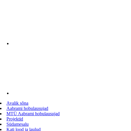
Avalik sõna
Aabrami hobulausujad
MTÜ Aabrami hobulausujad
Projektid
Südamesalu
Kati lood ja laulud