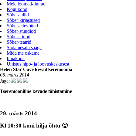
Meie loomad-linnud
Kogukond
Sõber-tallid
Sõber-kirjastused
Sõber-ettevõtted
Sõber-stuudiod
Sõber-kinod
Sõber-teatrid
Südamesalu saaga
Mida me oskame
Ilmakoda
Unistus hipo- ja loovuskeskusest
Helen Star Cave kevadtseremoonia
06. märts 2014
Jaga:
Tseremooniline kevade tähistamine
29. märts 2014
Kl 10:30 kuni hilja
õ
htu 🙂