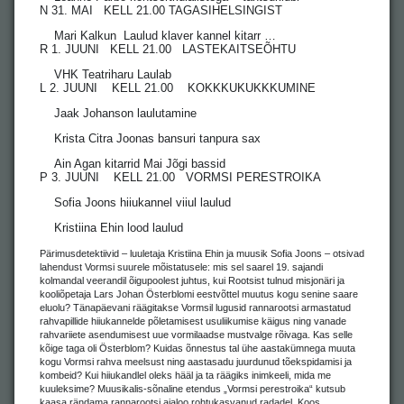
N 31. MAI KELL 21.00 TAGASIHELSINGIST
Mari Kalkun Laulud klaver kannel kitarr …
R 1. JUUNI KELL 21.00 LASTEKAITSEÕHTU
VHK Teatriharu Laulab
L 2. JUUNI KELL 21.00 KOKKKUKUKKKUMINE
Jaak Johanson laulutamine
Krista Citra Joonas bansuri tanpura sax
Ain Agan kitarrid Mai Jõgi bassid
P 3. JUUNI KELL 21.00 VORMSI PERESTROIKA
Sofia Joons hiiukannel viiul laulud
Kristiina Ehin lood laulud
Pärimusdetektiivid – luuletaja Kristiina Ehin ja muusik Sofia Joons – otsivad
lahendust Vormsi suurele mõistatusele: mis sel saarel 19. sajandi
kolmandal veerandil õigupoolest juhtus, kui Rootsist tulnud misjonäri ja
kooliõpetaja Lars Johan Österblomi eestvõttel muutus kogu senine saare
eluolu? Tänapäevani räägitakse Vormsil lugusid rannarootsi armastatud
rahvapillide hiiukannelde põletamisest usuliikumise käigus ning vanade
rahvariiete asendumisest uue vormilaadse mustvalge rõivaga. Kas selle
kõige taga oli Österblom? Kuidas õnnestus tal ühe aastakümnega muuta
kogu Vormsi rahva meelsust ning aastasadu juurdunud tõekspidamisi ja
kombeid? Kui hiiukandlel oleks hääl ja ta räägiks inimkeeli, mida me
kuuleksime? Muusikalis-sõnaline etendus „Vormsi perestroika“ kutsub
kaasa rändama rannarootsi ajaloo rohtukasvanud radadel. Koos