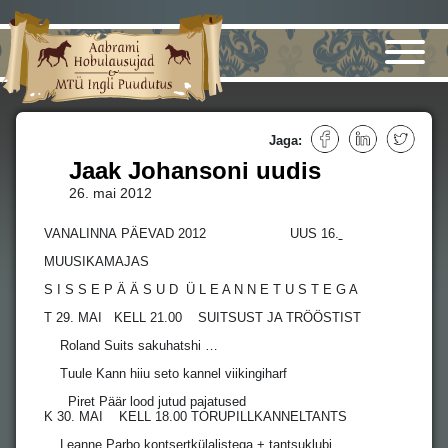
Jaga:
Jaak Johansoni uudis
26. mai 2012
VANALINNA PÄEVAD 2012 UUS 16.
MUUSIKAMAJAS
S I S S E P Ä Ä S U D Ü L E A N N E T U S T E G A
T 29. MAI KELL 21.00 SUITSUST JA TRÖÖSTIST
Roland Suits sakuhatshi …
Tuule Kann hiiu seto kannel viikingiharf
Piret Päär lood jutud pajatused
K 30. MAI KELL 18.00 TORUPILLKANNELTANTS
Leanne Parbo kontsertkülalistega + tantsuklubi