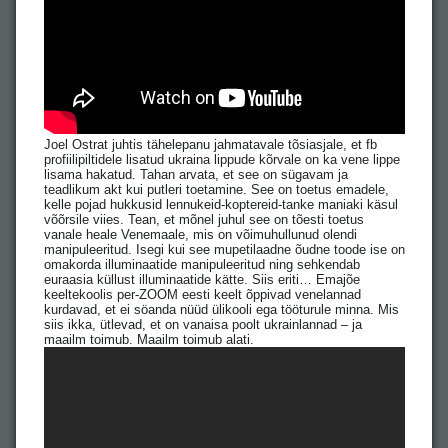
Joel Ostrat juhtis tähelepanu jahmatavale tõsiasjale, et fb
profiilipiltidele lisatud ukraina lippude kõrvale on ka vene lippe
lisama hakatud. Tahan arvata, et see on sügavam ja
teadlikum akt kui putleri toetamine. See on toetus emadele,
kelle pojad hukkusid lennukeid-koptereid-tanke maniaki käsul
võõrsile viies. Tean, et mõnel juhul see on tõesti toetus
vanale heale Venemaale, mis on võimuhullunud olendi
manipuleeritud. Isegi kui see mupetilaadne õudne toode ise on
omakorda illuminaatide manipuleeritud ning sehkendab
euraasia küllust illuminaatide kätte. Siis eriti… Emajõe
keeltekoolis per-ZOOM eesti keelt õppivad venelannad
kurdavad, et ei söanda nüüd ülikooli ega tööturule minna. Mis
siis ikka, ütlevad, et on vanaisa poolt ukrainlannad – ja
maailm toimub. Maailm toimub alati.