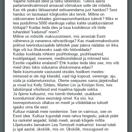
Vajame nutikaid ideid ja tarku lahendusi. Tuleva aasta
parlamendivalimised annavad võimaluse selle üle mõelda.
Kas riik peaks lähiaastatel eelisarendama just haridust? Sest
haridus on lasteaiast kõrgkoolini üks tervik. Milline on
väiksemates kohtades gümnaasiumihariduse tulevik? Miks ei
leia puidufirma 5000 elanikuga vallas kahte usaldusväärset
töötajat? Kuidas leida üles ja tuua koolidesse või tööle
tuhandeid “kadunud” noori?
Milline on mõistlik maksusüsteem, mis arvestab Eesti
väheneva ja vananeva rahvastikuga? Kas maakonnakeskuste
politsei teenindussaalide lahtiolek paar päeva nädalas on ikka
õige või kui õhukeseks saab riiki hööveldada?
Kuidas koolitada rohkem psühholooge, psühhiaatreid,
kooliõpetajad, insenere, meditsiiniõdesid ja mitmeid teisi
Eestile vajalikke erialasid? Ehk kuidas leida üles see, mis viib
meid ühes tükis sidusama ühiskonnana edasi?
Neile küsimustele vastuseid otsides hoidkem meeles:
inimesed ei ole riigi kliendid, vaid riigi kopsud, vereringe, aju,
süda ja südametunnistus. Oleme seejuures sama järjekindlad
ja visad kui Kelly Sildaru, Marten Liiv ja Kristjan Ilves, kes
taliolümpial võistlesid end maailma tippude sekka.
Ja õpime kultuurist, mis toimib tõetundel, usaldusel,
koondumisel ühise eesmärgi nimel. Ka siis, kui
loomeprotsessis ollakse eri meelt ja võideldakse tuliselt
igaüks oma tõe eest.
Kultuur määrab meie iseolemise. See on vaimsus, see on
Eesti idee. Kultuur kujundab meie rahva hingeelu, pakub pidet
ka rasketel aegadel, liidab meeli, annab kõigele mõtte.
Lõpetuseks laenakem Lea Tormiselt märkamist: kevad tuleb
ju igal aastal, ükskõik, mis on. Ükskõik, missugused on