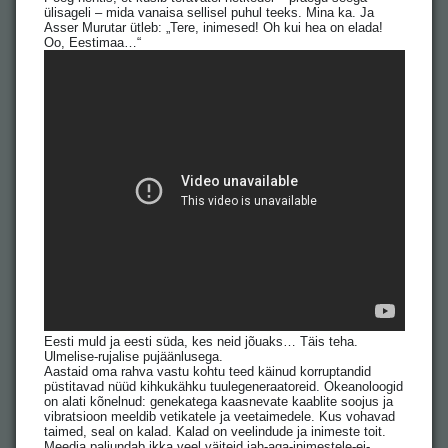
ülisageli – mida vanaisa sellisel puhul teeks. Mina ka. Ja
Asser Murutar ütleb: „Tere, inimesed! Oh kui hea on elada!
Oo, Eestimaa…“
Eesti muld ja eesti süda, kes neid jõuaks… Täis teha.
Ulmelise-rujalise pujäänlusega.
Aastaid oma rahva vastu kohtu teed käinud korruptandid
püstitavad nüüd kihkukähku tuulegeneraatoreid. Okeanoloogid
on alati kõnelnud: genekatega kaasnevate kaablite soojus ja
vibratsioon meeldib vetikatele ja veetaimedele. Kus vohavad
taimed, seal on kalad. Kalad on veelindude ja inimeste toit.
Meedia paljundab ikka veel väiteid jah-aga-inimestele-ei-