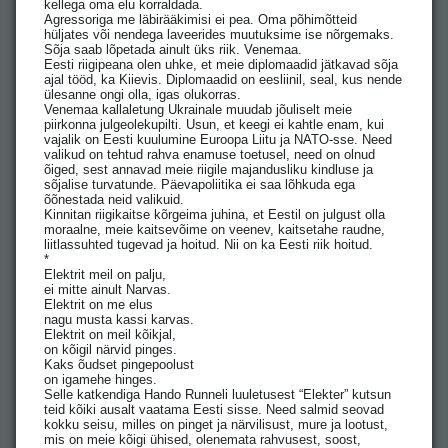
kellega oma elu korraldada.
Agressoriga me läbirääkimisi ei pea. Oma põhimõtteid
hüljates või nendega laveerides muutuksime ise nõrgemaks.
Sõja saab lõpetada ainult üks riik. Venemaa.
Eesti riigipeana olen uhke, et meie diplomaadid jätkavad sõja
ajal tööd, ka Kiievis. Diplomaadid on eesliinil, seal, kus nende
ülesanne ongi olla, igas olukorras.
Venemaa kallaletung Ukrainale muudab jõuliselt meie
piirkonna julgeolekupilti. Usun, et keegi ei kahtle enam, kui
vajalik on Eesti kuulumine Euroopa Liitu ja NATO-sse. Need
valikud on tehtud rahva enamuse toetusel, need on olnud
õiged, sest annavad meie riigile majandusliku kindluse ja
sõjalise turvatunde. Päevapoliitika ei saa lõhkuda ega
õõnestada neid valikuid.
Kinnitan riigikaitse kõrgeima juhina, et Eestil on julgust olla
moraalne, meie kaitsevõime on veenev, kaitsetahe raudne,
liitlassuhted tugevad ja hoitud. Nii on ka Eesti riik hoitud.
*
Elektrit meil on palju,
ei mitte ainult Narvas.
Elektrit on me elus
nagu musta kassi karvas.
Elektrit on meil kõikjal,
on kõigil närvid pinges.
Kaks õudset pingepoolust
on igamehe hinges.
Selle katkendiga Hando Runneli luuletusest “Elekter” kutsun
teid kõiki ausalt vaatama Eesti sisse. Need salmid seovad
kokku seisu, milles on pinget ja närvilisust, mure ja lootust,
mis on meie kõigi ühised, olenemata rahvusest, soost,