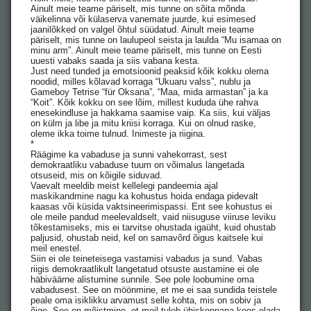
Ainult meie teame päriselt, mis tunne on sõita mõnda
väikelinna või külaserva vanemate juurde, kui esimesed
jaanilõkked on valgel õhtul süüdatud. Ainult meie teame
päriselt, mis tunne on laulupeol seista ja laulda “Mu isamaa on
minu arm”. Ainult meie teame päriselt, mis tunne on Eesti
uuesti vabaks saada ja siis vabana kesta.
Just need tunded ja emotsioonid peaksid kõik kokku olema
noodid, milles kõlavad korraga “Ukuaru valss”, nublu ja
Gameboy Tetrise “für Oksana”, “Maa, mida armastan” ja ka
“Koit”. Kõik kokku on see lõim, millest kududa ühe rahva
enesekindluse ja hakkama saamise vaip. Ka siis, kui väljas
on külm ja libe ja mitu kriisi korraga. Kui on olnud raske,
oleme ikka toime tulnud. Inimeste ja riigina.
*
Räägime ka vabaduse ja sunni vahekorrast, sest
demokraatliku vabaduse tuum on võimalus langetada
otsuseid, mis on kõigile siduvad.
Vaevalt meeldib meist kellelegi pandeemia ajal
maskikandmine nagu ka kohustus hoida endaga pidevalt
kaasas või küsida vaktsineerimispassi. Ent see kohustus ei
ole meile pandud meelevaldselt, vaid niisuguse viiruse leviku
tõkestamiseks, mis ei tarvitse ohustada igaüht, kuid ohustab
paljusid, ohustab neid, kel on samavõrd õigus kaitsele kui
meil enestel.
Siin ei ole teineteisega vastamisi vabadus ja sund. Vabas
riigis demokraatlikult langetatud otsuste austamine ei ole
häbiväärne alistumine sunnile. See pole loobumine oma
vabadusest. See on möönmine, et me ei saa sundida teistele
peale oma isiklikku arvamust selle kohta, mis on sobiv ja
õige. See on mõistmine, et meil tuleb ühiskonnana koos elada