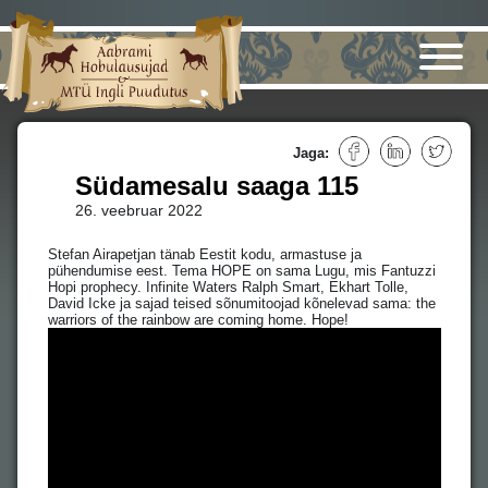
Jaga:
Südamesalu saaga 115
26. veebruar 2022
Stefan Airapetjan tänab Eestit kodu, armastuse ja
pühendumise eest. Tema HOPE on sama Lugu, mis Fantuzzi
Hopi prophecy. Infinite Waters Ralph Smart, Ekhart Tolle,
David Icke ja sajad teised sõnumitoojad kõnelevad sama: the
warriors of the rainbow are coming home. Hope!