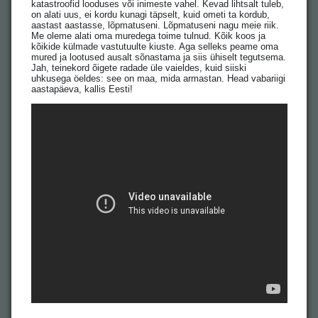
katastroofid looduses või inimeste vahel. Kevad lihtsalt tuleb,
on alati uus, ei kordu kunagi täpselt, kuid ometi ta kordub,
aastast aastasse, lõpmatuseni. Lõpmatuseni nagu meie riik.
Me oleme alati oma muredega toime tulnud. Kõik koos ja
kõikide külmade vastutuulte kiuste. Aga selleks peame oma
mured ja lootused ausalt sõnastama ja siis ühiselt tegutsema.
Jah, teinekord õigete radade üle vaieldes, kuid siiski
uhkusega öeldes: see on maa, mida armastan. Head vabariigi
aastapäeva, kallis Eesti!