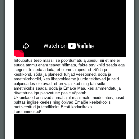
Infouputus teeb massilise pöördumatu ajupesu, nii et me ei
suuda ammu enam teavet hõlmata, fakte tervikpilti seada ega
isegi mitte seda aduda, et oleme ajupestud. Sõda ja
keskkond, sõda ja planeedi tühjad veesooned, sõda ja
ametnikehordid, kes libaprobleeme juurde tekitavad ja neid
paljundades oletavad, et on vajalikud ning tahtsidki
ametnikuks saada, sõda ja Emake Maa, kes ammendatu ja
rüvetatuna iga plahvatuse peale võpatab…
Ukrainlased annavad samal ajal maailmale muide intervjuusid
puhtas inglise keeles ning õpivad Emajõe keeltekoolis
motiveeritud ja teadlikeks Eesti kodanikeks.
Tere, inimesed!