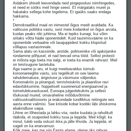
Aidakem ühiselt leevendada neid pingepoolusi inimhingedes,
et need ei sööks meil hinge seest. Et märgataks muret ja
hakataks sellega kohe tegelema. Et igaüks saaks endaga
hakkama.
*
Demokraatlikul maal on inimestel õigus meelt avaldada. Ka
valitsuse poliitika vastu, sest meie kodanikel on õigus arvata,
kuidas peaks riiki juhtima. Ma ei lepiks kunagi, kui võim
üritaks võtta hääle oponentidelt. Kuid taunimisväärne on ka
oponentide verbaalne või lauajuppidest kokku klopsitud
võllapuu vastasrinnale.
Sama alatu on kassiiride, arstide, politseinike või ajakirjanike
ründamine põhjusel, et nad teevad oma tööd. Sellist protesti
ei mõista ega toeta ma iialgi, ei toeta ka enamik rahvast. Meil
on teistsugune lastetuba.
Aga saame ju aru, et kuigi meeleavaldus toimub
koroonareeglite vastu, siis tegelikult on see laiema
rahulolematuse, ängistuse ja väsimuse väljendus.
Koroonakriis ja piirangud, tervishoiukriis ja plaanilise ravi
edasilükkumine, hüppeliselt suurenenud energiaarved ja
toimetulekuraskused, Euroopa julgeolekukriis ja sellest
tõukuvad mured, omavaheline mõõduvõtmine
valitsuskoalitsioonis ja erakondade tundlikkus reitingute ees
aasta enne valimisi. See kriiside kobar koobki läbi ühiskonna
ebakindluse vaipa.
Lihtne on lõhestada ja lahku viia, raske kuulata ja rahulikult
rääkida, et osapooled kokku tuua ja leppida. Meil kõigil, ka
minul, tuleb seda oskust ikka ja jälle lihvida. Ja leppida, et
sageli on ka eriarvamusi.
Kõik meie, kes me siin Eestis elame, oleme üks rahvas.