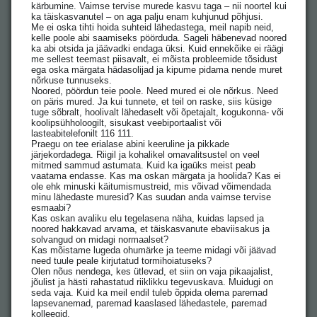
kärbumine. Vaimse tervise murede kasvu taga – nii noortel kui
ka täiskasvanutel – on aga palju enam kuhjunud põhjusi.
Me ei oska tihti hoida suhteid lähedastega, meil napib neid,
kelle poole abi saamiseks pöörduda. Sageli häbenevad noored
ka abi otsida ja jäävadki endaga üksi. Kuid ennekõike ei räägi
me sellest teemast piisavalt, ei mõista probleemide tõsidust
ega oska märgata hädasolijad ja kipume pidama nende muret
nõrkuse tunnuseks.
Noored, pöördun teie poole. Need mured ei ole nõrkus. Need
on päris mured. Ja kui tunnete, et teil on raske, siis küsige
tuge sõbralt, hoolivalt lähedaselt või õpetajalt, kogukonna- või
koolipsühholoogilt, sisukast veebiportaalist või
lasteabitelefonilt 116 111.
Praegu on tee erialase abini keeruline ja pikkade
järjekordadega. Riigil ja kohalikel omavalitsustel on veel
mitmed sammud astumata. Kuid ka igaüks meist peab
vaatama endasse. Kas ma oskan märgata ja hoolida? Kas ei
ole ehk minuski käitumismustreid, mis võivad võimendada
minu lähedaste muresid? Kas suudan anda vaimse tervise
esmaabi?
Kas oskan avaliku elu tegelasena näha, kuidas lapsed ja
noored hakkavad arvama, et täiskasvanute ebaviisakus ja
solvangud on midagi normaalset?
Kas mõistame lugeda ohumärke ja teeme midagi või jäävad
need tuule peale kirjutatud tormihoiatuseks?
Olen nõus nendega, kes ütlevad, et siin on vaja pikaajalist,
jõulist ja hästi rahastatud riiklikku tegevuskava. Muidugi on
seda vaja. Kuid ka meil endil tuleb õppida olema paremad
lapsevanemad, paremad kaaslased lähedastele, paremad
kolleegid.