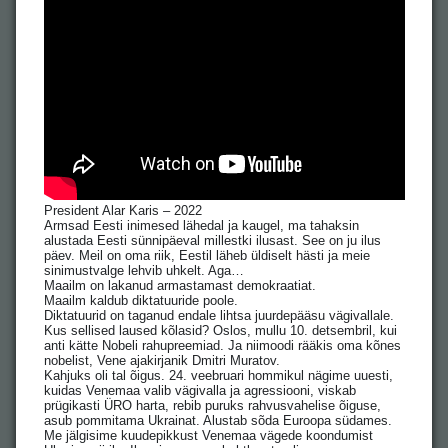
President Alar Karis – 2022
Armsad Eesti inimesed lähedal ja kaugel, ma tahaksin
alustada Eesti sünnipäeval millestki ilusast. See on ju ilus
päev. Meil on oma riik, Eestil läheb üldiselt hästi ja meie
sinimustvalge lehvib uhkelt. Aga…
Maailm on lakanud armastamast demokraatiat.
Maailm kaldub diktatuuride poole.
Diktatuurid on taganud endale lihtsa juurdepääsu vägivallale.
Kus sellised laused kõlasid? Oslos, mullu 10. detsembril, kui
anti kätte Nobeli rahupreemiad. Ja niimoodi rääkis oma kõnes
nobelist, Vene ajakirjanik Dmitri Muratov.
Kahjuks oli tal õigus. 24. veebruari hommikul nägime uuesti,
kuidas Venemaa valib vägivalla ja agressiooni, viskab
prügikasti ÜRO harta, rebib puruks rahvusvahelise õiguse,
asub pommitama Ukrainat. Alustab sõda Euroopa südames.
Me jälgisime kuudepikkust Venemaa vägede koondumist