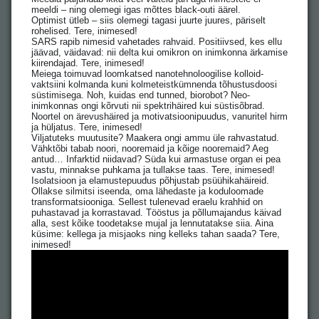
meeldi – ning olemegi igas mõttes black-outi äärel.
Optimist ütleb – siis olemegi tagasi juurte juures, päriselt
rohelised. Tere, inimesed!
SARS rapib nimesid vahetades rahvaid. Positiivsed, kes ellu
jäävad, väidavad: nii delta kui omikron on inimkonna ärkamise
kiirendajad. Tere, inimesed!
Meiega toimuvad loomkatsed nanotehnoloogilise kolloid-
vaktsiini kolmanda kuni kolmeteistkümnenda tõhustusdoosi
süstimisega. Noh, kuidas end tunned, biorobot? Neo-
inimkonnas ongi kõrvuti nii spektrihäired kui süstisõbrad.
Noortel on ärevushäired ja motivatsioonipuudus, vanuritel hirm
ja hüljatus. Tere, inimesed!
Viljatuteks muutusite? Maakera ongi ammu üle rahvastatud.
Vähktõbi tabab noori, nooremaid ja kõige nooremaid? Aeg
antud… Infarktid niidavad? Süda kui armastuse organ ei pea
vastu, minnakse puhkama ja tullakse taas. Tere, inimesed!
Isolatsioon ja elamustepuudus põhjustab psüühikahäireid.
Ollakse silmitsi iseenda, oma lähedaste ja koduloomade
transformatsiooniga. Sellest tulenevad eraelu krahhid on
puhastavad ja korrastavad. Tööstus ja põllumajandus käivad
alla, sest kõike toodetakse mujal ja lennutatakse siia. Aina
küsime: kellega ja misjaoks ning kelleks tahan saada? Tere,
inimesed!