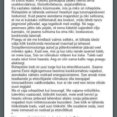
vii Eestit edasi. Poliitiku põhikapital peaks olema tema
usaldusväärsus, tõsiseltvõetavus, asjatundlikkus.
Ka vastates näiteks küsimusele, mis ja miks on rohepööre.
Rohepööre ei tähenda senisest heaolust ega turumajandusest
loobumist. Kuid peame arendama majandust ja riiki sellisena,
et me ei kulutaks mõtlematult ära loodust, mida läheb tarvis
järgmistel põlvedel, aga tegelikult meil endilgi. Nii nagu
peremees jättis talu pojale, et tema kätetöö sajandeid vilja
kannaks, nii peame suhtuma ka oma riiki, loodusesse,
keskkonda laiemalt.
Praegu ei ole me kindlasti valmis selleks, et lülitada üleöö
välja kõik keskkonda reostavad masinad ja tehased.
Sisepõlemismootoriga autod ja põlevkivielekter jäävad veel
mõneks ajaks. Kuid see, mis ja kui ruttu nende asemel tuleb,
on meie luua. Siin on võimalusi rohkem kui riske. Tuleb vaid
osata neist kinni haarata. Aeg on siin sama kallis nagu praegu
elektergi.
Rohepööre loob nii uusi turge kui ka ettevõtlusruumi. Saame
panna Eesti digikogemuse teenima keskkonnahoiu vajadusi,
arendades näiteks nutikaid energiasüsteeme. See annab meie
teadlastele ja ettevõtjatele võimaluse olla teerajajad
innovaatilistes valdkondades, kus ei ole veel ees teiste riikide
suuri tegijaid.
Me ei vaja rohepööret kui loosungit. Me vajame mõistlikke,
tulevikku vaatavaid, töökohti loovaid, meie endi tervist ja
heaolu silmas pidavaid lahendusi alates sooja pidavatest
majadest kuni mittetossavate bussideni. See kõik ei tähenda
töökohtade kadu, vaid uusi töökohti. Me suudame seda, sest
meie inimesed on nutikad ja ettevõtlikud.
*