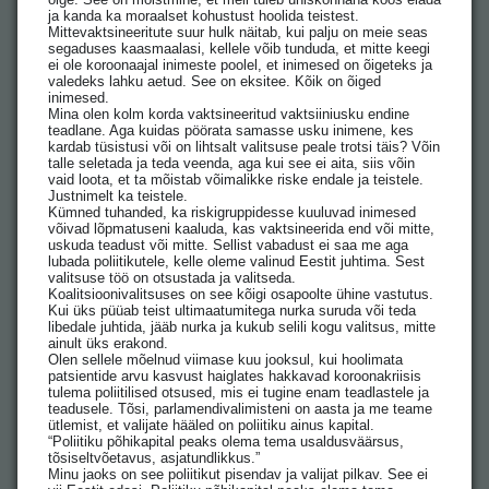
ja kanda ka moraalset kohustust hoolida teistest.
Mittevaktsineeritute suur hulk näitab, kui palju on meie seas
segaduses kaasmaalasi, kellele võib tunduda, et mitte keegi
ei ole koroonaajal inimeste poolel, et inimesed on õigeteks ja
valedeks lahku aetud. See on eksitee. Kõik on õiged
inimesed.
Mina olen kolm korda vaktsineeritud vaktsiiniusku endine
teadlane. Aga kuidas pöörata samasse usku inimene, kes
kardab tüsistusi või on lihtsalt valitsuse peale trotsi täis? Võin
talle seletada ja teda veenda, aga kui see ei aita, siis võin
vaid loota, et ta mõistab võimalikke riske endale ja teistele.
Justnimelt ka teistele.
Kümned tuhanded, ka riskigruppidesse kuuluvad inimesed
võivad lõpmatuseni kaaluda, kas vaktsineerida end või mitte,
uskuda teadust või mitte. Sellist vabadust ei saa me aga
lubada poliitikutele, kelle oleme valinud Eestit juhtima. Sest
valitsuse töö on otsustada ja valitseda.
Koalitsioonivalitsuses on see kõigi osapoolte ühine vastutus.
Kui üks püüab teist ultimaatumitega nurka suruda või teda
libedale juhtida, jääb nurka ja kukub selili kogu valitsus, mitte
ainult üks erakond.
Olen sellele mõelnud viimase kuu jooksul, kui hoolimata
patsientide arvu kasvust haiglates hakkavad koroonakriisis
tulema poliitilised otsused, mis ei tugine enam teadlastele ja
teadusele. Tõsi, parlamendivalimisteni on aasta ja me teame
ütlemist, et valijate hääled on poliitiku ainus kapital.
“Poliitiku põhikapital peaks olema tema usaldusväärsus,
tõsiseltvõetavus, asjatundlikkus.”
Minu jaoks on see poliitikut pisendav ja valijat pilkav. See ei