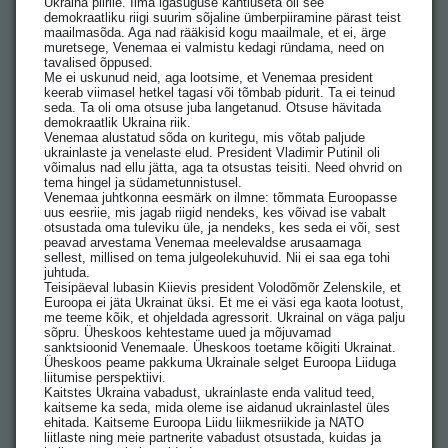
Ukraina piirile. Ilma igasuguse kahtluseta oli see
demokraatliku riigi suurim sõjaline ümberpiiramine pärast teist
maailmasõda. Aga nad rääkisid kogu maailmale, et ei, ärge
muretsege, Venemaa ei valmistu kedagi ründama, need on
tavalised õppused.
Me ei uskunud neid, aga lootsime, et Venemaa president
keerab viimasel hetkel tagasi või tõmbab pidurit. Ta ei teinud
seda. Ta oli oma otsuse juba langetanud. Otsuse hävitada
demokraatlik Ukraina riik.
Venemaa alustatud sõda on kuritegu, mis võtab paljude
ukrainlaste ja venelaste elud. President Vladimir Putinil oli
võimalus nad ellu jätta, aga ta otsustas teisiti. Need ohvrid on
tema hingel ja südametunnistusel.
Venemaa juhtkonna eesmärk on ilmne: tõmmata Euroopasse
uus eesriie, mis jagab riigid nendeks, kes võivad ise vabalt
otsustada oma tuleviku üle, ja nendeks, kes seda ei või, sest
peavad arvestama Venemaa meelevaldse arusaamaga
sellest, millised on tema julgeolekuhuvid. Nii ei saa ega tohi
juhtuda.
Teisipäeval lubasin Kiievis president Volodõmõr Zelenskile, et
Euroopa ei jäta Ukrainat üksi. Et me ei väsi ega kaota lootust,
me teeme kõik, et ohjeldada agressorit. Ukrainal on väga palju
sõpru. Üheskoos kehtestame uued ja mõjuvamad
sanktsioonid Venemaale. Üheskoos toetame kõigiti Ukrainat.
Üheskoos peame pakkuma Ukrainale selget Euroopa Liiduga
liitumise perspektiivi.
Kaitstes Ukraina vabadust, ukrainlaste enda valitud teed,
kaitseme ka seda, mida oleme ise aidanud ukrainlastel üles
ehitada. Kaitseme Euroopa Liidu liikmesriikide ja NATO
liitlaste ning meie partnerite vabadust otsustada, kuidas ja