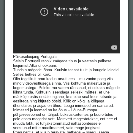
Päikeseloojang Portugalis
Seisin Portugali rannikumägede tipus ja vaatasin päikese
loojumist Atlandi ookeani.
Tundsin mägede lõhna. Kuulsin tasast tuult ja kaugeid laineid.
Selles hetkes oli kõik.
Olin tegelikult oma kodus arvuti ees – mu vanim poeg viis
mind videovestlusega sinna. Viis kohtuma mälestuste ja
kogemustega. Poleks ma varem rännanud, ei oskaks mägede
lõhna tunda. Kohtusin iseendaga selleski mõttes, et ühe
mäekülje ostis endale inglane, kes elab seal koos kitsede ja
eeslitega ning kirjutab öösiti. Kõik on kõigi ja kõigega
ühenduses ja asjad on õhus. Looga inimesed on sarnased.
Inimesed ja loomad on ka õhus – Lõuna-Euroopa
põhjaveesooned on tühjad. Luksuskorterites ja kuurortides
pole enam magedat vett. Merevett magestatakse, ent see ei
muuda fakti, et tühjakstõmmatud naftasoontesse ei
seestunud mitte maailmameri, vaid mage joogivesi.
Poeg nentis, et küsib teravatel hetkedel – praegu seega