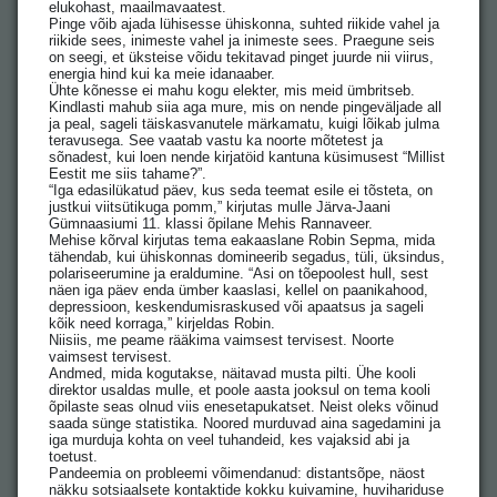
elukohast, maailmavaatest.
Pinge võib ajada lühisesse ühiskonna, suhted riikide vahel ja
riikide sees, inimeste vahel ja inimeste sees. Praegune seis
on seegi, et üksteise võidu tekitavad pinget juurde nii viirus,
energia hind kui ka meie idanaaber.
Ühte kõnesse ei mahu kogu elekter, mis meid ümbritseb.
Kindlasti mahub siia aga mure, mis on nende pingeväljade all
ja peal, sageli täiskasvanutele märkamatu, kuigi lõikab julma
teravusega. See vaatab vastu ka noorte mõtetest ja
sõnadest, kui loen nende kirjatöid kantuna küsimusest “Millist
Eestit me siis tahame?”.
“Iga edasilükatud päev, kus seda teemat esile ei tõsteta, on
justkui viitsütikuga pomm,” kirjutas mulle Järva-Jaani
Gümnaasiumi 11. klassi õpilane Mehis Rannaveer.
Mehise kõrval kirjutas tema eakaaslane Robin Sepma, mida
tähendab, kui ühiskonnas domineerib segadus, tüli, üksindus,
polariseerumine ja eraldumine. “Asi on tõepoolest hull, sest
näen iga päev enda ümber kaaslasi, kellel on paanikahood,
depressioon, keskendumisraskused või apaatsus ja sageli
kõik need korraga,” kirjeldas Robin.
Niisiis, me peame rääkima vaimsest tervisest. Noorte
vaimsest tervisest.
Andmed, mida kogutakse, näitavad musta pilti. Ühe kooli
direktor usaldas mulle, et poole aasta jooksul on tema kooli
õpilaste seas olnud viis enesetapukatset. Neist oleks võinud
saada sünge statistika. Noored murduvad aina sagedamini ja
iga murduja kohta on veel tuhandeid, kes vajaksid abi ja
toetust.
Pandeemia on probleemi võimendanud: distantsõpe, näost
näkku sotsiaalsete kontaktide kokku kuivamine, huvihariduse