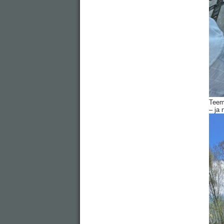
Teeme
– ja