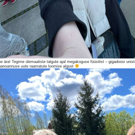
 ära! Tegime ülemaaliste talgute ajal megakoguse füüsilist – gigadoosi unista
 nanoannuse uute raamatute loomise algust