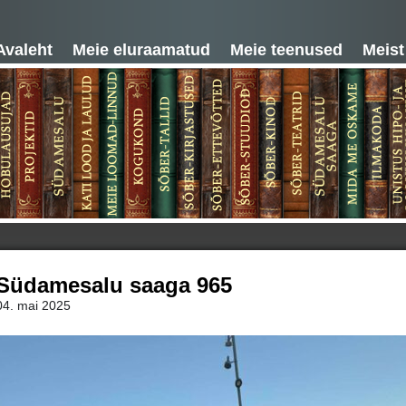
Avaleht
Meie eluraamatud
Meie teenused
Meist
Südamesalu saaga 965
04. mai 2025