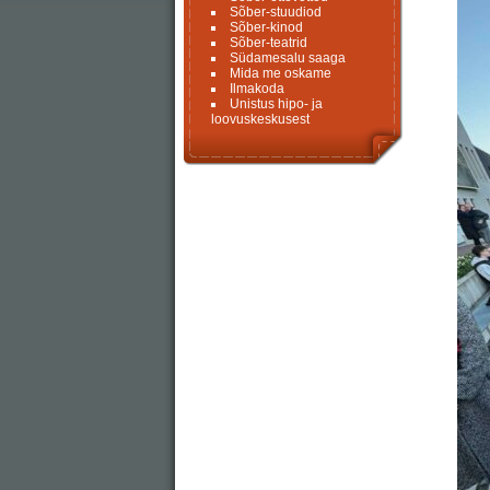
Sõber-stuudiod
Sõber-kinod
Sõber-teatrid
Südamesalu saaga
Mida me oskame
Ilmakoda
Unistus hipo- ja
loovuskeskusest