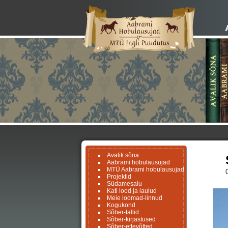
Avalik sõna
Aabrami hobulausujad
MTÜ Aabrami hobulausujad
Projektid
Südamesalu
Kati lood ja laulud
Meie loomad-linnud
Kogukond
Sõber-tallid
Sõber-kirjastused
Sõber-ettevõtted