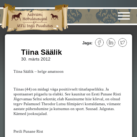
Jaga:
Tiina Säälik
30. märts 2012
Tiina Säälik – helge amatsoon
Tiinas (44) on midagi väga positiivselt tütarlapselikku. Ja
spontaanset piigaelu ta elabki. See kaunitar on Eesti Punase Risti
Jõgevamaa Seltsi sekretär, elab Kassinurme hiie kõrval, on olnud
tegev Palamusel Theodor Lutsu filmipäevi korraldamas, viimaste
aastate pühendumine ja kutsumus on sport. Suusad. Jalgratas.
Kärmed jooksujalad.
Preili Punane Rist