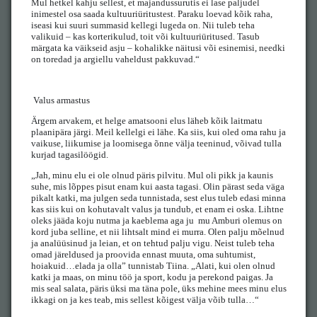
Mul hetkel kahju sellest, et majandussurutis ei lase paljudel
inimestel osa saada kultuuriüritustest. Paraku loevad kõik raha,
iseasi kui suuri summasid kellegi lugeda on. Nii tuleb teha
valikuid – kas korterikulud, toit või kultuuriüritused. Tasub
märgata ka väikseid asju – kohalikke näitusi või esinemisi, needki
on toredad ja argiellu vaheldust pakkuvad.“
Valus armastus
Ärgem arvakem, et helge amatsooni elus läheb kõik laitmatu
plaanipära järgi. Meil kellelgi ei lähe. Ka siis, kui oled oma rahu ja
vaikuse, liikumise ja loomisega õnne välja teeninud, võivad tulla
kurjad tagasilöögid.
„Jah, minu elu ei ole olnud päris pilvitu. Mul oli pikk ja kaunis
suhe, mis lõppes pisut enam kui aasta tagasi. Olin pärast seda väga
pikalt katki, ma julgen seda tunnistada, sest elus tuleb edasi minna
kas siis kui on kohutavalt valus ja tundub, et enam ei oska. Lihtne
oleks jääda koju nutma ja kaeblema aga ju mu Amburi olemus on
kord juba selline, et nii lihtsalt mind ei murra. Olen palju mõelnud
ja analüüsinud ja leian, et on tehtud palju vigu. Neist tuleb teha
omad järeldused ja proovida ennast muuta, oma suhtumist,
hoiakuid…elada ja olla” tunnistab Tiina. „Alati, kui olen olnud
katki ja maas, on minu töö ja sport, kodu ja perekond paigas. Ja
mis seal salata, päris üksi ma täna pole, üks mehine mees minu elus
ikkagi on ja kes teab, mis sellest kõigest välja võib tulla…“