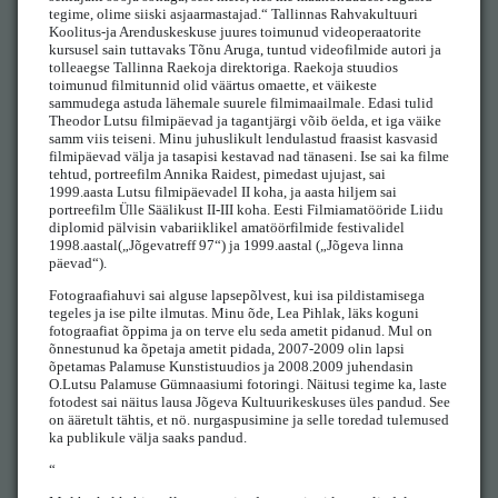
tegime, olime siiski asjaarmastajad.“ Tallinnas Rahvakultuuri
Koolitus-ja Arenduskeskuse juures toimunud videoperaatorite
kursusel sain tuttavaks Tõnu Aruga, tuntud videofilmide autori ja
tolleaegse Tallinna Raekoja direktoriga. Raekoja stuudios
toimunud filmitunnid olid väärtus omaette, et väikeste
sammudega astuda lähemale suurele filmimaailmale. Edasi tulid
Theodor Lutsu filmipäevad ja tagantjärgi võib öelda, et iga väike
samm viis teiseni. Minu juhuslikult lendulastud fraasist kasvasid
filmipäevad välja ja tasapisi kestavad nad tänaseni. Ise sai ka filme
tehtud, portreefilm Annika Raidest, pimedast ujujast, sai
1999.aasta Lutsu filmipäevadel II koha, ja aasta hiljem sai
portreefilm Ülle Säälikust II-III koha. Eesti Filmiamatööride Liidu
diplomid pälvisin vabariiklikel amatöörfilmide festivalidel
1998.aastal(„Jõgevatreff 97“) ja 1999.aastal („Jõgeva linna
päevad“).
Fotograafiahuvi sai alguse lapsepõlvest, kui isa pildistamisega
tegeles ja ise pilte ilmutas. Minu õde, Lea Pihlak, läks koguni
fotograafiat õppima ja on terve elu seda ametit pidanud. Mul on
õnnestunud ka õpetaja ametit pidada, 2007-2009 olin lapsi
õpetamas Palamuse Kunstistuudios ja 2008.2009 juhendasin
O.Lutsu Palamuse Gümnaasiumi fotoringi. Näitusi tegime ka, laste
fotodest sai näitus lausa Jõgeva Kultuurikeskuses üles pandud. See
on ääretult tähtis, et nö. nurgaspusimine ja selle toredad tulemused
ka publikule välja saaks pandud.
“