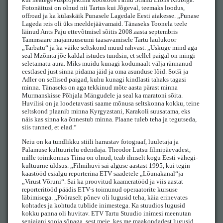
Fotonäitusi on olnud nii Tartus kui Jõgeval, teemaks loodus,
offroad ja ka külaskäik Punasele Lagedale Eesti aiakesse. „Punase
Lageda reis oli üks meeldejäävamaid. Tänaseks Toonela teele
läinud Ants Paju ettevõtmisel sõitis 2008.aasta septembris
Tammsaare majamuuseumi taasavamisele Tartu laulukoor
„Tarbatu“ ja ka väike seltskond muud rahvast. „Uskuge mind aga
seal Mzõmta jõe kaldal istudes tundsin, et sellel paigal on mingi
seletamatu aura. Miks muidu kunagi kodumaalt välja rännanud
eestlased just sinna pidama jäid ja oma asunduse lõid. Sotši ja
Adler on sellised paigad, kuhu kunagi kindlasti tahaks tagasi
minna. Tänaseks on aga tekkinud mõte aasta pärast minna
Murmanskisse Põhjala Mängudele ja seal ka maratoni sõita.
Huvilisi on ja loodetavasti saame mõnusa seltskonna kokku, teine
seltskond plaanib minna Kyrgyzstani, Karakoli suusatama, eks
näis kas sinna ka õnnestub minna. Plaane tuleb teha ja tegutseda,
siis tunned, et elad.“
Neiu on ka tundlikku stiili harrastav fotograaf, luuletaja ja
Palamuse kultuurielu edendaja. Theodor Lutsu filmipäevadest,
mille toimkonnas Tiina on olnud, teab ilmselt kogu Eesti vähegi-
kultuurne üldsus. „Filmihuvi sai alguse aastast 1995, kui tegin
kaastööd esialgu reporterina ETV saadetele „Lõunakanal“ja
„Virust Võruni“. Sai ka proovitud kaameratööd ja viis aastat
reporteritööd päädis ETV-s toimunud operaatorite kursuse
läbimisega. „Pööraselt põnev oli lugusid teha, käia erinevates
kohtades ja kohtuda tublide inimestega. Ka stuudios lugusid
kokku panna oli huvitav. ETV Tartu Stuudio inimesi meenutan
seniajani sooja sõnaga, sest meie, kes me maakondadest lugusid