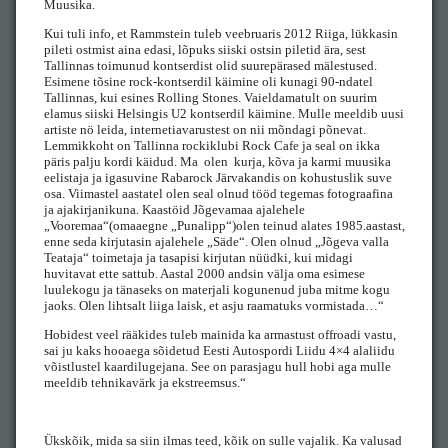
Muusika.
Kui tuli info, et Rammstein tuleb veebruaris 2012 Riiga, lükkasin
pileti ostmist aina edasi, lõpuks siiski ostsin piletid ära, sest
Tallinnas toimunud kontserdist olid suurepärased mälestused.
Esimene tõsine rock-kontserdil käimine oli kunagi 90-ndatel
Tallinnas, kui esines Rolling Stones. Vaieldamatult on suurim
elamus siiski Helsingis U2 kontserdil käimine. Mulle meeldib uusi
artiste nö leida, internetiavarustest on nii mõndagi põnevat.
Lemmikkoht on Tallinna rockiklubi Rock Cafe ja seal on ikka
päris palju kordi käidud. Ma olen kurja, kõva ja karmi muusika
eelistaja ja igasuvine Rabarock Järvakandis on kohustuslik suve
osa. Viimastel aastatel olen seal olnud tööd tegemas fotograafina
ja ajakirjanikuna. Kaastöid Jõgevamaa ajalehele
„Vooremaa“(omaaegne „Punalipp“)olen teinud alates 1985.aastast,
enne seda kirjutasin ajalehele „Säde“. Olen olnud „Jõgeva valla
Teataja“ toimetaja ja tasapisi kirjutan nüüdki, kui midagi
huvitavat ette sattub. Aastal 2000 andsin välja oma esimese
luulekogu ja tänaseks on materjali kogunenud juba mitme kogu
jaoks. Olen lihtsalt liiga laisk, et asju raamatuks vormistada…“
Hobidest veel rääkides tuleb mainida ka armastust offroadi vastu,
sai ju kaks hooaega sõidetud Eesti Autospordi Liidu 4×4 alaliidu
võistlustel kaardilugejana. See on parasjagu hull hobi aga mulle
meeldib tehnikavärk ja ekstreemsus.“
Ükskõik, mida sa siin ilmas teed, kõik on sulle vajalik. Ka valusad