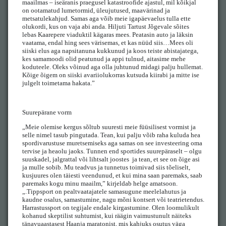
maailmas – iseäranis praegusel katastroofide ajastul, mil kõikjal
on ootamatud lumetormid, üleujutused, maavärinad ja
metsatulekahjud. Samas aga võib meie igapäevaelus tulla ette
olukordi, kus on vaja abi anda. Hiljuti Tartust Jõgevale sõites
lebas Kaarepere viaduktil kägaras mees. Peatasin auto ja läksin
vaatama, endal hing sees värisemas, et kas nüüd siis…Mees oli
siiski elus aga napsitanuna kukkunud ja koos teiste abistajatega,
kes samamoodi olid peatunud ja appi tulnud, aitasime mehe
koduteele. Oleks võinud aga olla juhtunud midagi palju hullemat.
Kõige õigem on siiski avariiolukorras kutsuda kiirabi ja mitte ise
julgelt toimetama hakata.”
Suurepärane vorm
„Meie olemise kergus sõltub suuresti meie füüsilisest vormist ja
selle nimel tasub pingutada. Tean, kui palju võib raha kuluda hea
spordivarustuse muretsemiseks aga samas on see investeering oma
tervise ja heaolu jaoks. Tunnen end sportides suurepäraselt – olgu
suuskadel, jalgrattal või lihtsalt joostes ja tean, et see on õige asi
ja mulle sobib. Mu teadvus ja tunnetus toimivad siis tõeliselt,
kusjuures olen täiesti veendunud, et kui mina saan paremaks, saab
paremaks kogu minu maailm,” kirjeldab helge amatsoon.
„.Tippsport on pealtvaatajatele samasugune meelelahutus ja
kaudne osalus, samastumine, nagu mõni kontsert või teatrietendus.
Harrastussport on tegijale endale kirgastumine. Olen loomulikult
kohanud skeptilist suhtumist, kui räägin vaimustunult näiteks
tänavuaastasest Haanja maratonist, mis kahjuks osutus väga