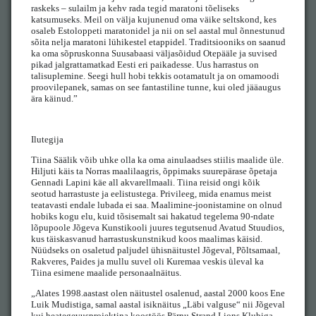
raskeks – sulailm ja kehv rada tegid maratoni tõeliseks
katsumuseks. Meil on välja kujunenud oma väike seltskond, kes
osaleb Estoloppeti maratonidel ja nii on sel aastal mul õnnestunud
sõita nelja maratoni lühikestel etappidel. Traditsiooniks on saanud
ka oma sõpruskonna Suusabaasi väljasõidud Otepääle ja suvised
pikad jalgrattamatkad Eesti eri paikadesse. Uus harrastus on
talisuplemine. Seegi hull hobi tekkis ootamatult ja on omamoodi
proovilepanek, samas on see fantastiline tunne, kui oled jääaugus
ära käinud.”
Ilutegija
Tiina Säälik võib uhke olla ka oma ainulaadses stiilis maalide üle.
Hiljuti käis ta Norras maalilaagris, õppimaks suurepärase õpetaja
Gennadi Lapini käe all akvarellmaali. Tiina reisid ongi kõik
seotud harrastuste ja eelistustega. Privileeg, mida enamus meist
teatavasti endale lubada ei saa. Maalimine-joonistamine on olnud
hobiks kogu elu, kuid tõsisemalt sai hakatud tegelema 90-ndate
lõpupoole Jõgeva Kunstikooli juures tegutsenud Avatud Stuudios,
kus täiskasvanud harrastuskunstnikud koos maalimas käisid.
Nüüdseks on osaletud paljudel ühisnäitustel Jõgeval, Põltsamaal,
Rakveres, Paides ja mullu suvel oli Kuremaa veskis üleval ka
Tiina esimene maalide personaalnäitus.
„Alates 1998.aastast olen näitustel osalenud, aastal 2000 koos Ene
Luik Mudistiga, samal aastal isiknäitus „Läbi valguse“ nii Jõgeval
kui heategevusprojektina koostöös Pärnu Strand Lions Klubiga.