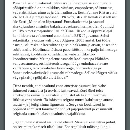
Punane Rist on teatavasti rahvusvaheline organisatsioon, mille
põhiprintsiibid on inimlikkus, võrdsus, erapooletus, sõltumatus,
vabatahtlikkus, ainusus ja ülemaailmsus. Eesti Punane Rist asutati
24.02.1919 ja pragu koosneb EPR võrgustik 16 kohalikust seltsist
üle Eesti.„Mina olen lõpetanud Euroakadeemia ja saanud
sisekujunduskunstniku bakalaureusekraadi, samas olen õppinud
ka EPA-s metsamajandust.” ütleb Tiina. Ülikoolis õppimise ajal
kandideeris ta vabanenud ametikohale EPR Jõgevamaa Seltsi
sekretäriks ja osutus valituks. „ Alguses, 2003.aastal, kui tööle
asusin, oli raske ja keeruline aga sain hakkama ja arvan, et see töö
sobib mulle. Hoolimata tõsisest paberitööst on ka palju inimestega
suhtlemist, koolituste korraldamisi, vabatahtlike töö
koordineerimist. Me tegeleme esmaabi koolitustega kõikides
vanuseastmetes, otsimisteenistusega, tööga enimhaavatavate
valdkonnas, rahvusvahelise koostööga, noorsootööga ja
õnnetuseks valmisoleku esmaabi rühmadega. Sellest kõigest võiks
väga pikalt ja põhjalikult rääkida.”
Tiina nendib, et ei teadnud enne ametisse asumist, kui vähe
inimesed esmaabist ja tervishoiust teavad. Kord ühel teise
ametkonna esmaabi teemalisel õppustel oli ta simuleerimas
liiklusavarii ohvrit. Ta lohistati selgroo murru kahtlusega autost
mutta – ja jäetigi sinna ligunema… Seega on koolitused ja
õppused äärmiselt tänuväärne töö, et järjepidevalt ja väsimatult
selgitada esmaabi alaste teadmiste vajalikkust.
„Iga inimese oskused säilitavad elusid. Meie väikese rahva puhul
on see mitmekordselt ülioluline. Ent tegelikult mõistagi kogu