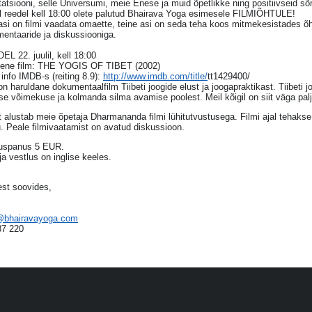
atsiooni, selle Universumi, meie Enese ja muid õpetlikke ning positiivseid s
el reedel kell 18:00 olete palutud Bhairava Yoga esimesele FILMIÕHTULE!
asi on filmi vaadata omaette, teine asi on seda teha koos mitmekesistades õ
entaaride ja diskussiooniga.
L 22. juulil, kell 18:00
ene film: THE YOGIS OF TIBET (2002)
 info IMDB-s (reiting 8.9):
http://www.imdb.com/title/
​tt1429400/
n haruldane dokumentaalfilm Tiibeti joogide elust ja joogapraktikast. Tiibeti
e võimekuse ja kolmanda silma avamise poolest. Meil kõigil on siit väga pal
t alustab meie õpetaja Dharmananda filmi lühitutvustusega. Filmi ajal teha
. Peale filmivaatamist on avatud diskussioon.
uspanus 5 EUR.
ja vestlus on inglise keeles.
est soovides,
a@bhairavayoga.com
37 220