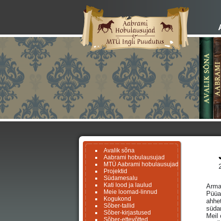
Avalik sõna
Aabrami hobulausujad
MTÜ Aabrami hobulausujad
Projektid
Südamesalu
Kati lood ja laulud
Arma
Meie loomad-linnud
Püüam
Kogukond
ahhet
Sõber-tallid
süda
Sõber-kirjastused
Meil 
Sõber-ettevõtted