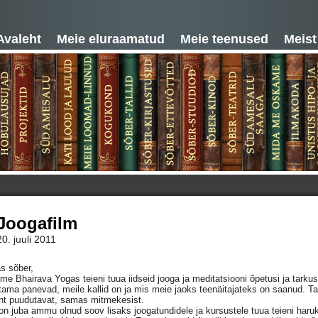
Avaleht
Meie eluraamatud
Meie teenused
Meist
Joogafilm
20. juuli 2011
s sõber,
e Bhairava Yogas teieni tuua iidseid jooga ja meditatsiooni õpetusi ja tarku
ama panevad, meile kallid on ja mis meie jaoks teenäitajateks on saanud. Ta
nt puudutavat, samas mitmekesist.
on juba ammu olnud soov lisaks joogatundidele ja kursustele tuua teieni haru