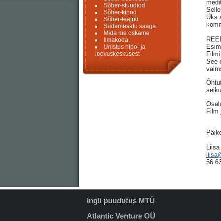
medit
Sõber-stuudiod
Sell
Sõber-kinod
Üks 
Sõber-teatrid
komm
Südamesalu saaga
Mida me oskame
REEDE
Ilmakoda
Esim
Unistus hipo- ja
loovuskeskusest
Filmi
See o
vaims
Õhtu
seiku
Osal
Film 
Päik
Liisa
liis
56 6
Ingli puudutus MTÜ
Atlantic Venture OÜ