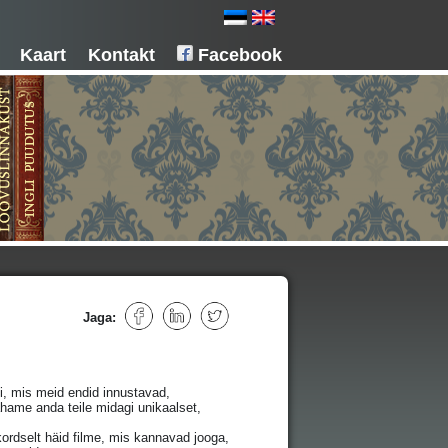
Kaart
Kontakt
Facebook
Jaga:
si, mis meid endid innustavad,
hame anda teile midagi unikaalset,
kordselt häid filme, mis kannavad jooga,