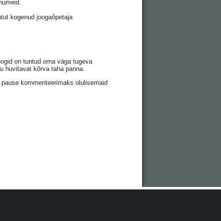
õnumeid.
htut kogenud joogaõpetaja
 joogid on tuntud oma väga tugeva
ju huvitavat kõrva taha panna.
kse pause kommenteerimaks olulisemaid