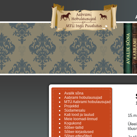
Avalik sõna
Aabrami hobulausujad
MTÜ Aabrami hobulausujad
Projektid
Südamesalu
Kati lood ja laulud
15.m
Meie loomad-linnud
Kogukond
Üleei
Sõber-tallid
tõus
Sõber-kirjastused
Sõber-ettevõtted