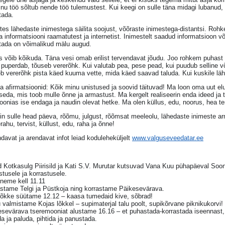
inu töö sõltub nende töö tulemustest. Kui keegi on sulle täna midagi lubanud, 
tada.
es lähedaste inimestega säilita soojust, võõraste inimestega-distantsi. Ro
 informatsiooni raamatutest ja internetist. Inimestelt saadud informatsioon v
tada on võimalikud mälu augud.
s võib kõikuda. Täna vesi omab erilist tervendavat jõudu. Joo rohkem puhast vet
puperdab, tõuseb vererõhk. Kui valutab pea, pese pead, kui puudub selline v
b vererõhk pista käed kuuma vette, mida käed saavad taluda. Kui kuskile lä
 afirmatsioonid: Kõik minu unistused ja soovid täituvad! Ma loon oma uut el
seda, mis toob mulle õnne ja armastust. Ma kergelt realiseerin enda ideed ja
onias ise endaga ja naudin olevat hetke. Ma olen küllus, edu, noorus, hea te
n sulle head päeva, rõõmu, julgust, rõõmsat meeleolu, lähedaste inimeste arm
rahu, tervist, küllust, edu, raha ja õnne!
davat ja arendavat infot leiad koduleheküljelt
www.valguseveedatar.ee
 Kotkasulg Piirisild ja Kati S.V. Murutar kutsuvad Vana Kuu pühapäeval Soon
tusele ja korrastusele.
neme kell 11.11
stame Telgi ja Püstkoja ning korrastame Päikesevärava.
ilõkke süütame 12.12 – kaasa tumedaid kive, sõbrad!
 valmistame Kojas lõkkel – supimaterjal talu poolt, supikõrvane piknikukorvi!
esevärava tseremooniat alustame 16.16 – et puhastada-korrastada iseennast,
a ja paluda, pihtida ja panustada.