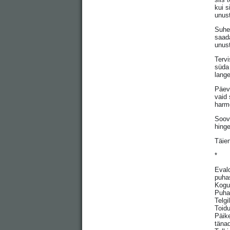
kui s
unus
Suhet
saada
unus
Tervi
süda 
lange
Päeva
vaid 
harmo
Soovi
hinge
Täien
*
Evald
puhas
Kogu
Puha
Telg
Toidu
Päik
tänad