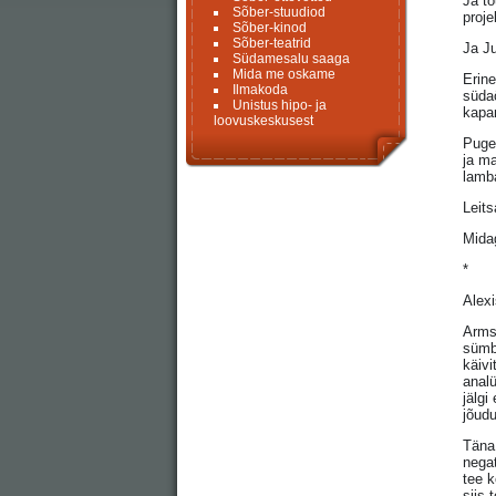
Ja tõ
Sõber-stuudiod
proje
Sõber-kinod
Sõber-teatrid
Ja Ju
Südamesalu saaga
Mida me oskame
Erin
Ilmakoda
südaö
Unistus hipo- ja
kapan
loovuskeskusest
Puges
ja ma
lam
Leits
Mida
*
Alexi
Arms
sümb
käivi
analü
jälgi
jõudu
Täna 
negat
tee k
siis 