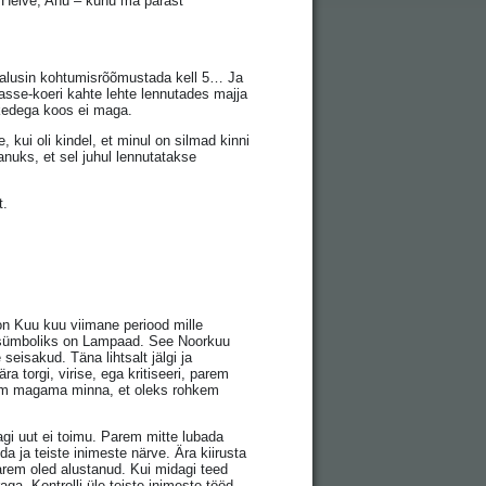
, Helve, Anu – kuhu ma pärast
 palusin kohtumisrõõmustada kell 5… Ja
asse-koeri kahte lehte lennutades majja
skedega koos ei maga.
kui oli kindel, et minul on silmad kinni
nuks, et sel juhul lennutatakse
t.
n Kuu kuu viimane periood mille
le sümboliks on Lampaad. See Noorkuu
eisakud. Täna lihtsalt jälgi ja
 torgi, virise, ega kritiseeri, parem
arem magama minna, et oleks rohkem
agi uut ei toimu. Parem mitte lubada
da ja teiste inimeste närve. Ära kiirusta
varem oled alustanud. Kui midagi teed
ga. Kontrolli üle teiste inimeste tööd,