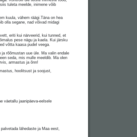
siis tuleta meelde, inimene võib
hkem kuula, vähem räägi.Täna on hea
õib olla segane, nad võivad midagi
t, eriti kui närveerid, kui tunned, et
õimalus pese nägu ja kaela. Kui järsku
hed võtta kaasa pudel veega.
u ja rõõmustan uue üle. Ma valin endale
 teen seda, mis mulle meeldib. Ma olen
rvis, armastus ja õnn!
astus, hoolitsust ja soojust,
e väetallu jaanipäeva-eelsele
 palvetada lähedaste ja Maa eest,