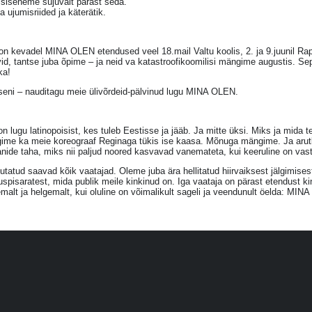
 siseneme sujuvalt pärast seda.
 ujumisriided ja käterätik.
on kevadel MINA OLEN etendused veel 18.mail Valtu koolis, 2. ja 9.juunil Rap
id, tantse juba õpime – ja neid va katastroofikoomilisi mängime augustis. Sep
ka!
seni – nauditagu meie ülivõrdeid-pälvinud lugu MINA OLEN.
n lugu latinopoisist, kes tuleb Eestisse ja jääb. Ja mitte üksi. Miks ja mida 
ime ka meie koreograaf Reginaga tükis ise kaasa. Mõnuga mängime. Ja arut
nide taha, miks nii paljud noored kasvavad vanemateta, kui keeruline on vas
tatud saavad kõik vaatajad. Oleme juba ära hellitatud hiirvaiksest jälgimise
tuspisaratest, mida publik meile kinkinud on. Iga vaataja on pärast etendust k
malt ja helgemalt, kui oluline on võimalikult sageli ja veendunult öelda: MIN