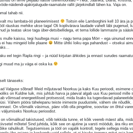
usnud on terve plejaad naiste tseremooniaid – Hedi, Jaanika, Diana, Kristina
ktide-näidendi-ajakirjalugude-raamatute rallit järjekindlalt lähen ka. Vaja on.
mal tahab nii.
evalt mu lambata-öö planeerimisest
Toitsin eile Lamborghini kell 10 ära ja
öl räuskas mehike ukse taga! Oli koplivärava laudade vahelt läbi pugenud, k
ud ja teatas ukse taga über-detsibellidega, et tema lollide lammaste ja sää
 mulle kaissu, tegi huultega musi – nagu tema papa Mörr – ega uinunud enne, 
 ei hau mingeid lolle plaane
Mitte ühtki loiku ega pahandust – otsekui aima
baks…
aku eel tegin Rapla ringi – ja nüüd kirjutan ähkides ja ennast surudes raamatu
gi muud ma ju väga ei oska ka
selt tänaseks:
ad Valguse sõbrad! Meid mõjutavad Noorkuu ja kaks Kuu perioodi, esimene o
oliks on Kuldne luik, mis juhtub harva ja päeval algab uus Kuu periood mil
tab võimsad energeetilised protsessid, mida lisaks ka tugevdavad palaneetide s
üsi. Vähem pööra tähelepanu teiste inimeste puudustele, vähem ole nõudlik, ära
 ennast. On võimalik väsimus, päev võib olla pingeline, soovitav on õhtul v
 väljumiseks Noorkuu perioodist.
on võimalikud takistused, võib tekkida tunne, et kõik veereb mäest alla, mid
iivsetel mõtetel Sind juhtida, kõik see on ajutine ja varsti möödub, ära riku en
õike rahulikult. Tegutsemises ja tööl on vajalik kontroll, tegele sellega mida 
tegele ühe asjaga ja keskendu vaid sellele, et ei kisuks tegema mitut asja korra