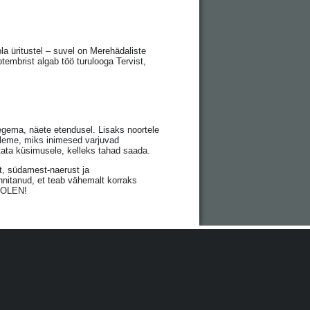
la üritustel – suvel on Merehädaliste
tembrist algab töö turulooga Tervist,
tegema, näete etendusel. Lisaks noortele
leme, miks inimesed varjuvad
tata küsimusele, kelleks tahad saada.
st, südamest-naerust ja
innitanud, et teab vähemalt korraks
A OLEN!