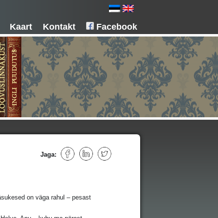
Kaart
Kontakt
Facebook
Jaga:
pääsukesed on väga rahul – pesast