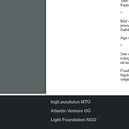
Telki
Kaasa
*
Meil 
proov
Aafri
Aga 
*
See o
mäng
ekraa
Puudu
liigu
selge
Ingli puudutus MTÜ
Atlantic Venture OÜ
Light Foundation NGO