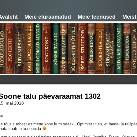
Avaleht
Meie eluraamatud
Meie teenused
Meist
Soone talu päevaraamat 1302
15. mai 2018
ai
le tõusis rabast esimene kobe kurn sääski. Optimist ütleb, et lauda- ja talli
mata saab toitu noppida