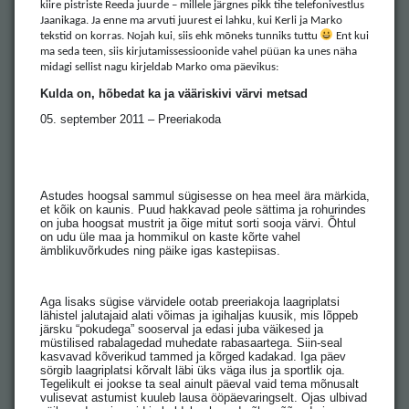
kiire pistriste Reeda juurde – millele järgnes pikk tihe telefonivestlus
Jaanikaga. Ja enne ma arvuti juurest ei lahku, kui Kerli ja Marko
tekstid on korras. Nojah kui, siis ehk mõneks tunniks tuttu
Ent kui
ma seda teen, siis kirjutamissessioonide vahel püüan ka unes näha
midagi sellist nagu kirjeldab Marko oma päevikus:
Kulda on, hõbedat ka ja vääriskivi värvi metsad
05. september 2011 – Preeriakoda
Astudes hoogsal sammul sügisesse on hea meel ära märkida,
et kõik on kaunis. Puud hakkavad peole sättima ja rohurindes
on juba hoogsat mustrit ja õige mitut sorti sooja värvi. Õhtul
on udu üle maa ja hommikul on kaste kõrte vahel
ämblikuvõrkudes ning päike igas kastepiisas.
Aga lisaks sügise värvidele ootab preeriakoja laagriplatsi
lähistel jalutajaid alati võimas ja igihaljas kuusik, mis lõppeb
järsku “pokudega” sooserval ja edasi juba väikesed ja
müstilised rabalagedad muhedate rabasaartega. Siin-seal
kasvavad kõverikud tammed ja kõrged kadakad. Iga päev
sörgib laagriplatsi kõrvalt läbi üks väga ilus ja sportlik oja.
Tegelikult ei jookse ta seal ainult päeval vaid tema mõnusalt
vulisevat astumist kuuleb lausa ööpäevaringselt. Ojas ulbivad