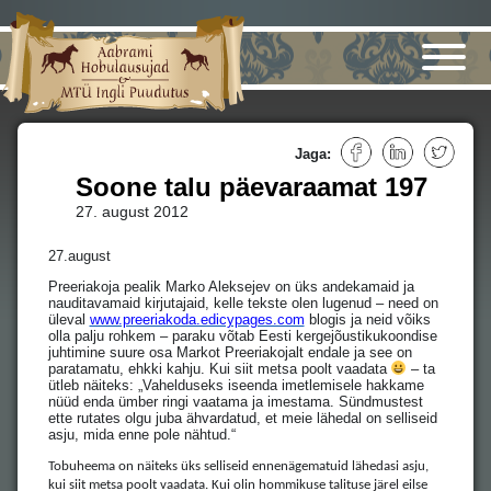
Jaga:
Soone talu päevaraamat 197
27. august 2012
27.august
Preeriakoja pealik Marko Aleksejev on üks andekamaid ja
nauditavamaid kirjutajaid, kelle tekste olen lugenud – need on
üleval
www.preeriakoda.edicypages.com
blogis ja neid võiks
olla palju rohkem – paraku võtab Eesti kergejõustikukoondise
juhtimine suure osa Markot Preeriakojalt endale ja see on
paratamatu, ehkki kahju. Kui siit metsa poolt vaadata
– ta
ütleb näiteks: „Vahelduseks iseenda imetlemisele hakkame
nüüd enda ümber ringi vaatama ja imestama. Sündmustest
ette rutates olgu juba ähvardatud, et meie lähedal on selliseid
asju, mida enne pole nähtud.“
Tobuheema on näiteks üks selliseid ennenägematuid lähedasi asju,
kui siit metsa poolt vaadata. Kui olin hommikuse talituse järel eilse