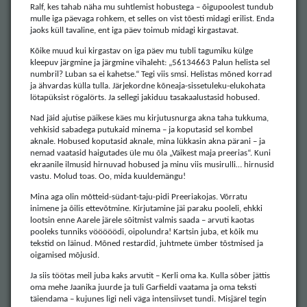
Ralf, kes tahab näha mu suhtlemist hobustega – õigupoolest tundub
mulle iga päevaga rohkem, et selles on vist tõesti midagi erilist. Enda
jaoks küll tavaline, ent iga päev toimub midagi kirgastavat.
Kõike muud kui kirgastav on iga päev mu tubli tagumiku külge
kleepuv järgmine ja järgmine vihaleht: „56134663 Palun helista sel
numbril? Luban sa ei kahetse.“ Tegi viis smsi. Helistas mõned korrad
ja ähvardas külla tulla. Järjekordne kõneaja-sissetuleku-elukohata
lötapüksist rögalörts. Ja sellegi jakiduu tasakaalustasid hobused.
Nad jäid ajutise päikese käes mu kirjutusnurga akna taha tukkuma,
vehkisid sabadega putukaid minema – ja koputasid sel kombel
aknale. Hobused koputasid aknale, mina lükkasin akna pärani – ja
nemad vaatasid haigutades üle mu õla „Väikest maja preerias“. Kuni
ekraanile ilmusid hirnuvad hobused ja minu viis musirulli… hirnusid
vastu. Molud toas. Oo, mida kuuldemängu!
Mina aga olin mõtteid-südant-taju-pidi Preeriakojas. Võrratu
inimene ja õilis ettevõtmine. Kirjutamine jäi paraku pooleli, ehkki
lootsin enne Aarele järele sõitmist valmis saada – arvuti kaotas
pooleks tunniks vööööödi, oipolundra! Kartsin juba, et kõik mu
tekstid on läinud. Mõned restardid, juhtmete ümber tõstmised ja
oigamised mõjusid.
Ja siis töötas meil juba kaks arvutit – Kerli oma ka. Kulla sõber jättis
oma mehe Jaanika juurde ja tuli Garfieldi vaatama ja oma teksti
täiendama – kujunes ligi neli väga intensiivset tundi. Misjärel tegin