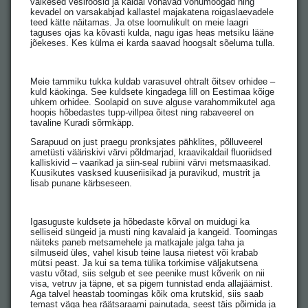
väikesed vesiroosid ja kaldal vohavad võhumõõgad ning
kevadel on varsakabjad kallastel majakatena roigaslaevadele
teed kätte näitamas. Ja otse loomulikult on meie laagri
taguses ojas ka kõvasti kulda, nagu igas heas metsiku lääne
jõekeses. Kes külma ei karda saavad hoogsalt sõeluma tulla.
Meie tammiku tukka kuldab varasuvel ohtralt õitsev orhidee –
kuld käokinga. See kuldsete kingadega lill on Eestimaa kõige
uhkem orhidee. Soolapid on suve alguse varahommikutel aga
hoopis hõbedastes tupp-villpea õitest ning rabaveerel on
tavaline Kuradi sõrmkäpp.
Sarapuud on just praegu pronksjates pähklites, põlluveerel
ametüsti vääriskivi värvi põldmarjad, kraavikaldail fluoriidsed
kalliskivid – vaarikad ja siin-seal rubiini värvi metsmaasikad.
Kuusikutes vasksed kuuseriisikad ja puravikud, mustrit ja
lisab punane kärbseseen.
Igasuguste kuldsete ja hõbedaste kõrval on muidugi ka
selliseid süngeid ja musti ning kavalaid ja kangeid. Toomingas
näiteks paneb metsamehele ja matkajale jalga taha ja
silmuseid üles, vahel kisub teine lausa riietest või krabab
mütsi peast. Ja kui sa tema tülika torkimise väljakutsena
vastu võtad, siis selgub et see peenike must kõverik on nii
visa, vetruv ja täpne, et sa pigem tunnistad enda allajäämist.
Aga talvel heastab toomingas kõik oma krutskid, siis saab
temast väga hea räätsaraami painutada, seest täis põimida ja