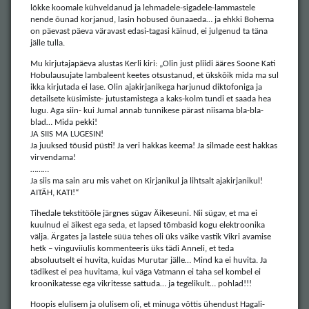
lõkke koomale kühveldanud ja lehmadele-sigadele-lammastele
nende õunad korjanud, lasin hobused õunaaeda… ja ehkki Bohema
on päevast päeva väravast edasi-tagasi käinud, ei julgenud ta täna
jälle tulla.
Mu kirjutajapäeva alustas Kerli kiri: „Olin just pliidi ääres Soone Kati
Hobulausujate lambaleent keetes otsustanud, et ükskõik mida ma sul
ikka kirjutada ei lase. Olin ajakirjanikega harjunud diktofoniga ja
detailsete küsimiste- jutustamistega a kaks-kolm tundi et saada hea
lugu. Aga siin- kui Jumal annab tunnikese pärast niisama bla-bla-
blad… Mida pekki!
JA SIIS MA LUGESIN!
Ja juuksed tõusid püsti! Ja veri hakkas keema! Ja silmade eest hakkas
virvendama!
………
Ja siis ma sain aru mis vahet on Kirjanikul ja lihtsalt ajakirjanikul!
AITÄH, KATI!“
Tihedale tekstitööle järgnes sügav Äikeseuni. Nii sügav, et ma ei
kuulnud ei äikest ega seda, et lapsed tõmbasid kogu elektroonika
välja. Ärgates ja lastele süüa tehes oli üks väike vastik Vikri avamise
hetk – vinguviiulis kommenteeris üks tädi Anneli, et teda
absoluutselt ei huvita, kuidas Murutar jälle… Mind ka ei huvita. Ja
tädikest ei pea huvitama, kui väga Vatmann ei taha sel kombel ei
kroonikatesse ega vikritesse sattuda… ja tegelikult… pohlad!!!
Hoopis elulisem ja olulisem oli, et minuga võttis ühendust Hagali-