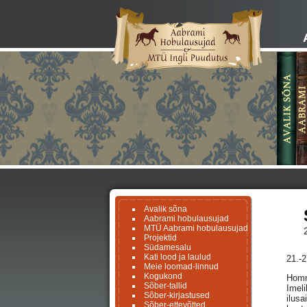
Avalik sõna
Aabrami hobulausujad
MTÜ Aabrami hobulausujad
Projektid
Südamesalu
Kati lood ja laulud
21.-2
Meie loomad-linnud
Kogukond
Homm
Sõber-tallid
Imeli
Sõber-kirjastused
ilusa
Sõber-ettevõtted