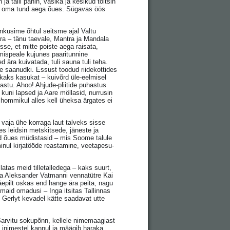
a talli panin, vasika ja kesikud toitsin
 veel oma tund aega õues. Sügavas öös
vankusime õhtul seitsme ajal Valtu
 ära – tänu taevale, Mantra ja Mandala
sse, et mitte poiste aega raisata,
 mispeale kujunes paaritunnine
 ära kuivatada, tuli sauna tuli teha.
e saanudki. Essust toodud riidekottides
 kaks kasukat – kuivõrd üle-eelmisel
astu. Ahoo! Ahjude-pliitide puhastus
kuni lapsed ja Aare möllasid, nurrusin
a hommikul alles kell üheksa ärgates ei
vaja ühe korraga laut talveks sisse
 leidsin metskitsede, jäneste ja
sid õues müdistasid – mis Soome talule
ul kirjatööde reastamine, veetapesu-
atas meid tilletalledega – kaks suurt,
isa Aleksander Vatmanni vennatütre Kai
äepilt oskas end hange ära peita, nagu
imaid omadusi – Inga itsitas Tallinnas
 Gerlyt kevadel kätte saadavat utte
…Sarvitu sokupõnn, kellele nimemaagiast
inimestel kannul ja määgib haraka