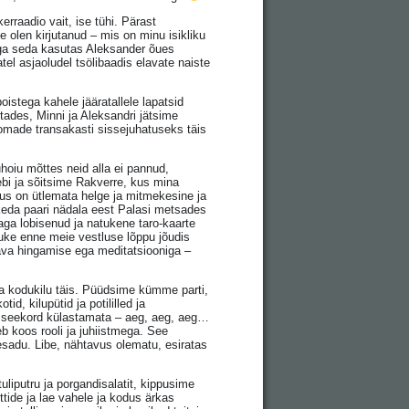
kerraadio vait, ise tühi. Pärast
e olen kirjutanud – mis on minu isikliku
aga seda kasutas Aleksander õues
el asjaoludel tsölibaadis elavate naiste
oistega kahele jääratallele lapatsid
tades, Minni ja Aleksandri jätsime
loomade transakasti sissejuhatuseks täis
hoiu mõttes neid alla ei pannud,
ebi ja sõitsime Rakverre, kus mina
us on ütlemata helge ja mitmekesine ja
 keda paari nädala eest Palasi metsades
ga lobisenud ja natukene taro-kaarte
tuke enne meie vestluse lõppu jõudis
stava hingamise ega meditatsiooniga –
a kodukilu täis. Püüdsime kümme parti,
d, kilupütid ja potililled ja
 seekord külastamata – aeg, aeg, aeg…
b koos rooli ja juhiistmega. See
umesadu. Libe, nähtavus olematu, esiratas
liputru ja porgandisalatit, kippusime
tide ja lae vahele ja kodus ärkas