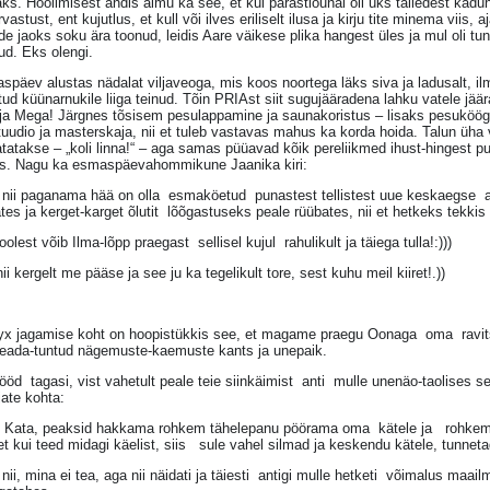
ks. Hoolimisest andis aimu ka see, et kui pärastlõunal oli üks talledest kadun
rvastust, ent kujutlus, et kull või ilves eriliselt ilusa ja kirju tite minema viis
de jaoks soku ära toonud, leidis Aare väikese plika hangest üles ja mul oli tu
ud. Eks olengi.
päev alustas nädalat viljaveoga, mis koos noortega läks siva ja ladusalt, ilm
ud küünarnukile liiga teinud. Tõin PRIAst siit sugujääradena lahku vatele jää
a Mega! Järgnes tõsisem pesulappamine ja saunakoristus – lisaks pesuköögile
tuudio ja masterskaja, nii et tuleb vastavas mahus ka korda hoida. Talun üh
atakse – „koli linna!“ – aga samas püüavad kõik pereliikmed ihust-hingest pu
s. Nagu ka esmaspäevahommikune Jaanika kiri:
 nii paganama hää on olla esmaköetud punastest tellistest uue keskaegse ah
tes ja kerget-karget õlutit lõõgastuseks peale rüübates, nii et hetkeks tekkis
olest võib Ilma-lõpp praegast sellisel kujul rahulikult ja täiega tulla!:)))
nii kergelt me pääse ja see ju ka tegelikult tore, sest kuhu meil kiiret!.))
yx jagamise koht on hoopistükkis see, et magame praegu Oonaga oma ravit
teada-tuntud nägemuste-kaemuste kants ja unepaik.
ööd tagasi, vist vahetult peale teie siinkäimist anti mulle unenäo-taolises 
ate kohta:
, Kata, peaksid hakkama rohkem tähelepanu pöörama oma kätele ja rohke
t kui teed midagi käelist, siis sule vahel silmad ja keskendu kätele, tunneta
nii, mina ei tea, aga nii näidati ja täiesti antigi mulle hetketi võimalus maail