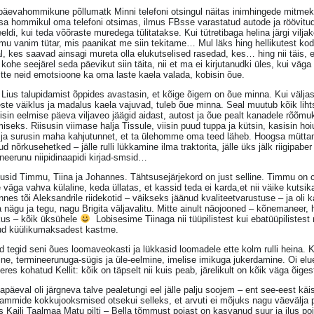
päevahommikune põllumatk Minni telefoni otsingul näitas inimhingede mitmekes
a hommikul oma telefoni otsimas, ilmus FBsse varastatud autode ja röövitud l
eldi, kui teda võõraste muredega tülitatakse. Kui tütretibaga helina järgi viljak
mu vanim tütar, mis paanikat me siin tekitame… Mul läks hing hellikutest ko
l, kes saavad ainsagi mureta olla elukutselised rasedad, kes… hing nii täis, 
kohe seejärel seda päevikut siin täita, nii et ma ei kirjutanudki üles, kui väg
tte neid emotsioone ka oma laste kaela valada, kobisin õue.
Lius talupidamist õppides avastasin, et kõige õigem on õue minna. Kui väljas
ste väiklus ja madalus kaela vajuvad, tuleb õue minna. Seal muutub kõik liht
sin eelmise päeva viljaveo jäägid aidast, autost ja õue pealt kanadele rõõmu
iseks. Riisusin viimase halja Tissule, viisin puud tuppa ja kütsin, kasisin h
 ja surusin maha kahjutunnet, et ta ülehomme oma teed läheb. Hoogsa müttamise
tud nõrkusehetked – jälle rulli lükkamine ilma traktorita, jälle üks jälk riigipabe
neerunu niipidinaapidi kirjad-smsid…
sid Timmu, Tiina ja Johannes. Tähtsusejärjekord on just selline. Timmu on cair
 väga vahva külaline, keda üllatas, et kassid teda ei karda,et nii väike kut
nes tõi Aleksandrile riidekotid – väikseks jäänud kvaliteetvarustuse – ja oli 
nägu ja tegu, nagu Brigita väljavalitu. Mitte ainult näojooned – kõnemaneer,
kus – kõik üksühele
Lobisesime Tiinaga nii tüüpilistest kui ebatüüpilistest
ud küülikumaksadest kastme.
d tegid seni õues loomaveokasti ja lükkasid loomadele ette kolm rulli heina. 
ne, termineerunuga-sügis ja üle-eelmine, imelise imikuga jukerdamine. Oi elu
res kohatud Kellit: kõik on täpselt nii kuis peab, järelikult on kõik väga õigest
päeval oli järgneva talve pealetungi eel jälle palju soojem – ent see-eest käis
ammide kokkujooksmised otsekui selleks, et arvuti ei mõjuks nagu väevälja per
s Kaili Taalmaa Matu pilti – Bella tõmmust pojast on kasvanud suur ja ilus 