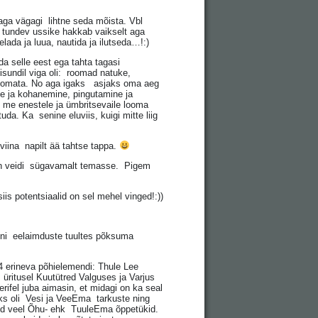
 aga vägagi lihtne seda mõista. Vbl
na tundev ussike hakkab vaikselt aga
lada ja luua, nautida ja ilutseda…!:)
a selle eest ega tahta tagasi
isundil viga oli: roomad natuke,
i roomata. No aga igaks asjaks oma aeg
ne ja kohanemine, pingutamine ja
 me enestele ja ümbritsevaile looma
tuda. Ka senine eluviis, kuigi mitte liig
viina napilt ää tahtse tappa.
sin veidi sügavamalt temasse. Pigem
iis potentsiaalid on sel mehel vinged!:))
ini eelaimduste tuultes põksuma
4 erineva põhielemendi: Thule Lee
 üritusel Kuutütred Valguses ja Varjus
ifel juba aimasin, et midagi on ka seal
ks oli Vesi ja VeeEma tarkuste ning
ud veel Õhu- ehk TuuleEma õppetükid.