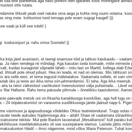
ei saa ette planeerida aga hästi põnevil olen igatahes koos mõningase aimdus
ustest ette rutata.
endamine lihtsalt peab veel natuke oma aega ja kohta ning ruumi ootama koos
as ning meie kohtumise tund temaga pole enam sugugi kaugel!:)))
see saab ja küll see tuleb!:)
gi kodusoojust ja -rahu sinna Soonele!:))
ka kirja järel avastasin, et teengi enamuse töid ja talitusi käsikaudu – vaat
a. Ja näen nendega nii mõndagi. Aga kasutan seda loomade, mitte inimeste pe
isalt, kuidas kunagistel sõpradel läheb – mitu last on Marttil, kellega elab E
d, lihtsalt pole olnud juhust. Hea on teada, et nad on olemas. Mis tähtsust sii
is ära selle eest, et tema tegusid mäletatakse. Vaatamata sellele, et sain vi
tab üks ja teine asi ikka tema siin-jahmerdamisi. Ei taha. Aga ikka meenub
 aita ta neist väikestest vastikutest meenutustest välja puhastada… Lävel s
s Illar Hallaste. Rahu tema patusele põrmule – õnnelikku taastulemist. Aame
ste päevade metsik uni on Akasha kanaldusega kooskõlas, aga hull lugu on se
a – 24 ööpäevatunnist on varasema suutlikkusega järele jäänud napp 6. Pigem
ime väsimuse ja ajapuudusega võideldes Ohtus teatrietendusel. Trupp ootas
avate teede aukudes hüplemisega ära – aitäh! Shaw oli vaatamata sõnaohtruse
siatsioone tekitav. Mul pole Baskini lavastatud „Mesalliansist“ küll paraku k
kihilisuse meeldetuletuseks oli see suurepärane elamus. Lastele jättis mõis
maksukontori Häidi! – ilmsi nägemine, mind võlus Maria Peterson. Tuhat kord