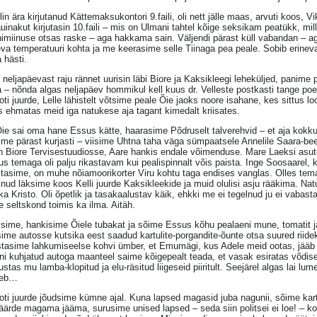
lin ära kirjutanud Kättemaksukontori 9.faili, oli nett jälle maas, arvuti koos, Vi
uinakut kirjutasin 10.faili – mis on Ulmani tahtel kõige seksikam peatükk, mill
imiinuse otsas raske – aga hakkama sain. Väljendi pärast küll vabandan – 
va temperatuuri kohta ja me keerasime selle Tiinaga pea peale. Sobib erinevat
 hästi.
neljapäevast raju rännet uurisin läbi Biore ja Kaksikleegi leheküljed, panime p
 – nõnda algas neljapäev hommikul kell kuus dr. Velleste postkasti tange poe
ti juurde, Lelle lähistelt võtsime peale Õie jaoks noore isahane, kes sittus 
is ehmatas meid iga natukese aja tagant kimedalt kriisates.
ie sai oma hane Essus kätte, haarasime Põdruselt talverehvid – et aja kokku
ime pärast kurjasti – viisime Uhtna taha väga sümpaatsele Annelile Saara-be
in Biore Tervisestuudiosse, Aare hankis endale võimenduse. Mare Laeksi asut
us temaga oli palju rikastavam kui pealispinnalt võis paista. Inge Soosaarel,
tasime, on muhe nõiamoorikorter Viru kohtu taga endises vanglas. Olles tema
nud läksime koos Kelli juurde Kaksikleekide ja muid olulisi asju rääkima. Na
ka Kristo. Oli õpetlik ja tasakaalustav käik, ehkki me ei tegelnud ju ei vaba
 seltskond toimis ka ilma. Aitäh.
isime, hankisime Õiele tubakat ja sõime Essus kõhu pealaeni mune, tomatit j
ime autosse kutsika eest saadud kartulite-porgandite-õunte otsa suured riidekoti
stasime lahkumiseelse kohvi ümber, et Emumägi, kus Adele meid ootas, jääb
ni kuhjatud autoga maanteel saime kõigepealt teada, et vasak esiratas võdise
stas mu lamba-klopitud ja elu-räsitud liigeseid piiritult. Seejärel algas lai l
seb…
ti juurde jõudsime kümne ajal. Kuna lapsed magasid juba nagunii, sõime kartu
äärde magama jääma, surusime unised lapsed – seda siin politsei ei loe! – kot