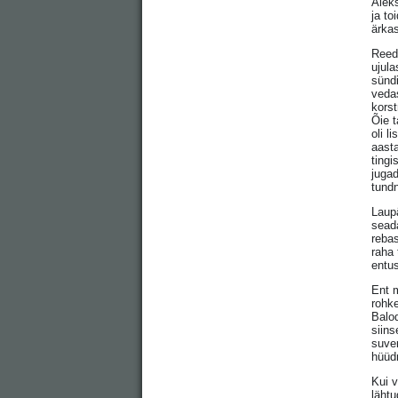
Aleks
ja to
ärkas
Reede
ujula
sündi
vedas
korst
Õie t
oli l
aasta
tingi
jugad
tund
Laupä
sead
rebas
raha
entu
Ent m
rohke
Balod
siins
suver
hüüd
Kui v
läht