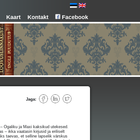
Kaart
Kontakt
Facebook
Jaga:
 Ogaliku ja Maxi kaksikud utekesed.
 ikka vaatasin kirjusid ja eriliselt
s taevas, et selline lapselik värskus