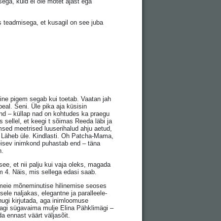
ega, kuid ei ole mõtet ajast ega
 teadmisega, et kusagil on see juba
amine pigem segab kui toetab. Vaatan jah
al. Seni. Üle pika aja küsisin
rlend – küllap nad on kohtudes ka praegu
s sellel, et keegi t sõimas Reeda läbi ja
imsed meetrised luuserihalud ahju aetud,
. Läheb üle. Kindlasti. Oh Patcha-Mama,
eisev inimkond puhastab end – täna
n.
e, et nii palju kui vaja oleks, magada
 4. Näis, mis sellega edasi saab.
 meie mõneminutise hilinemise seoses
le naljakas, elegantne ja paralleele-
uhugi kirjutada, aga inimloomuse
tagi sügavaima mulje Elina Pähklimägi –
a ennast väärt väljasõit.