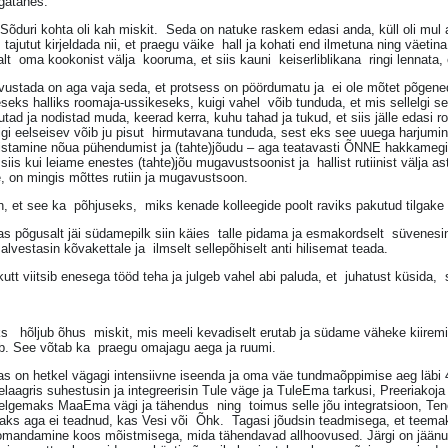
gatahes.
Sõduri kohta oli kah miskit. Seda on natuke raskem edasi anda, küll oli mul
 tajutut kirjeldada nii, et praegu väike hall ja kohati end ilmetuna ning väeti
alt oma kookonist välja kooruma, et siis kauni keiserliblikana ringi lennata, e
ustada on aga vaja seda, et protsess on pöördumatu ja ei ole mõtet põgened
seks halliks roomaja-ussikeseks, kuigi vahel võib tunduda, et mis sellelgi se
tad ja nodistad muda, keerad kerra, kuhu tahad ja tukud, et siis jälle edas
igi eelseisev võib ju pisut hirmutavana tunduda, sest eks see uuega harjumi
istamine nõua pühendumist ja (tahte)jõudu – aga teatavasti ÕNNE hakkamegi
 siis kui leiame enestes (tahte)jõu mugavustsoonist ja hallist rutiinist välja as
e, on mingis mõttes rutiin ja mugavustsoon.
, et see ka põhjuseks, miks kenade kolleegide poolt raviks pakutud tilgake 
s põgusalt jäi südamepilk siin käies talle pidama ja esmakordselt süvene
salvestasin kõvakettale ja ilmselt sellepõhiselt anti hilisemat teada.
utt viitsib enesega tööd teha ja julgeb vahel abi paluda, et juhatust küsida, s
ks hõljub õhus miskit, mis meeli kevadiselt erutab ja südame väheke kiirem
b. See võtab ka praegu omajagu aega ja ruumi.
s on hetkel vägagi intensiivne iseenda ja oma väe tundmaõppimise aeg läbi 
elaagris suhestusin ja integreerisin Tule väge ja TuleEma tarkusi, Preeriakoja
elgemaks MaaEma vägi ja tähendus ning toimus selle jõu integratsioon, Tener
aks aga ei teadnud, kas Vesi või Õhk. Tagasi jõudsin teadmisega, et teema
omandamine koos mõistmisega, mida tähendavad allhoovused. Järgi on jään