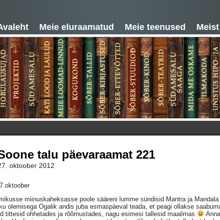
Avaleht
Meie eluraamatud
Meie teenused
Meist
Soone talu päevaraamat 221
27. oktoober 2012
7.oktoober
ikusse miinuskaheksasse poole sääreni lumme sündisid Mantra ja Mandala –
ku olemisega Ogalik andis juba esmaspäeval teada, et peagi ollakse saabumas –
id tittesid ohhetades ja rõõmustades, nagu esimesi tallesid maailmas
Annak