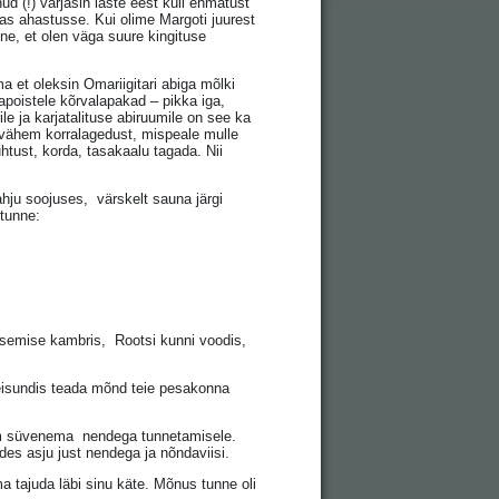
ud (!) varjasin laste eest küll ehmatust
, ajas ahastusse. Kui olime Margoti juurest
nne, et olen väga suure kingituse
a et oleksin Omariigitari abiga mõlki
rapoistele kõrvalapakad – pikka iga,
 ja karjatalituse abiruumile on see ka
a vähem korralagedust, mispeale mulle
htust, korda, tasakaalu tagada. Nii
ju soojuses, värskelt sauna järgi
 tunne:
semise kambris, Rootsi kunni voodis,
seisundis teada mõnd teie pesakonna
m süvenema nendega tunnetamisele.
des asju just nendega ja nõndaviisi.
ma tajuda läbi sinu käte. Mõnus tunne oli