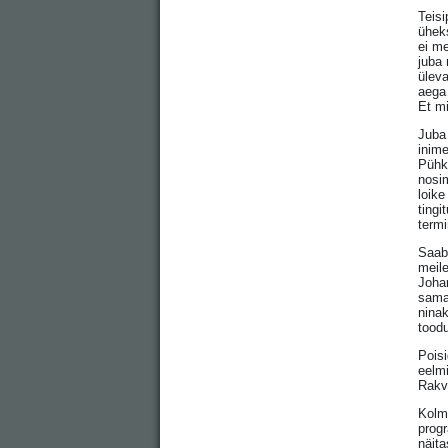
Teisi
üheks
ei me
juba 
üleva
aega 
Et mi
Juba 
inime
Pühki
nosim
loike
tingi
termi
Saabu
meile
Johan
sama 
nina
tood
Poisi
eelmi
Rakve
Kolma
progr
näita