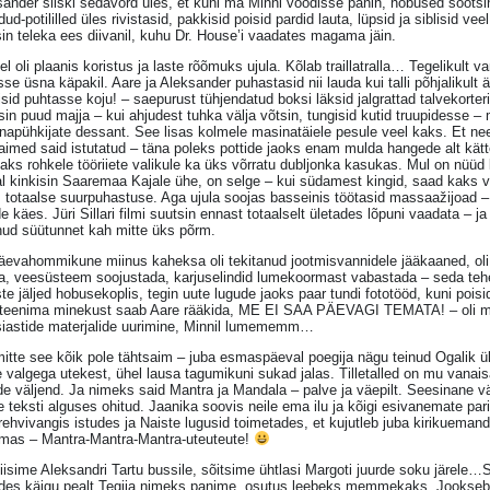
ander siiski sedavõrd üles, et kuni ma Minni voodisse panin, hobused söötsin j
idud-potililled üles rivistasid, pakkisid poisid pardid lauta, lüpsid ja siblisid
in teleka ees diivanil, kuhu Dr. House’i vaadates magama jäin.
l oli plaanis koristus ja laste rõõmuks ujula. Kõlab traillatralla… Tegelikult 
sse üsna käpakil. Aare ja Aleksander puhastasid nii lauda kui talli põhjalikult
sid puhtasse koju! – saepurust tühjendatud boksi läksid jalgrattad talvekorteri
in puud majja – kui ahjudest tuhka välja võtsin, tungisid kutid truupidesse –
napühkijate dessant. See lisas kolmele masinatäiele pesule veel kaks. Et need
aimed said istutatud – täna poleks pottide jaoks enam mulda hangede alt kätt
isaks rohkele tööriiete valikule ka üks võrratu dubljonka kasukas. Mul on nüüd
l kinkisin Saaremaa Kajale ühe, on selge – kui südamest kingid, saad kaks v
s totaalse suurpuhastuse. Aga ujula soojas basseinis töötasid massaažijoad – 
e käes. Jüri Sillari filmi suutsin ennast totaalselt ületades lõpuni vaadata – j
nud süütunnet kah mitte üks põrm.
evahommikune miinus kaheksa oli tekitanud jootmisvannidele jääkaaned, oli 
a, veesüsteem soojustada, karjuselindid lumekoormast vabastada – seda tehes
te jäljed hobusekoplis, tegin uute lugude jaoks paar tundi fototööd, kuni poi
 teenima minekust saab Aare rääkida, ME EI SAA PÄEVAGI TEMATA! – oli min
siastide materjalide uurimine, Minnil lumememm…
itte see kõik pole tähtsaim – juba esmaspäeval poegija nägu teinud Ogalik üll
 valgega utekest, ühel lausa tagumikuni sukad jalas. Tilletalled on mu vana
e väljend. Ja nimeks said Mantra ja Mandala – palve ja väepilt. Seesinane v
e teksti alguses ohitud. Jaanika soovis neile ema ilu ja kõigi esivanemate par
ehvivangis istudes ja Naiste lugusid toimetades, et kujutleb juba kirikuemand
mas – Mantra-Mantra-Mantra-uteuteute!
iisime Aleksandri Tartu bussile, sõitsime ühtlasi Margoti juurde soku järele
udes käigu pealt Tegija nimeks panime, osutus leebeks memmekaks. Jookseb 