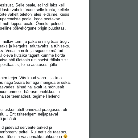
isust. Selle peale, et Indi läks kell
aste vahele teade selle kohta, kellele
õrte vahelt telefoni üles leidsime, küsis
duperenaiste peale, keda peetakse
et nutt kippus peale. Õnneks polnud
a selline põlvekõrgune prigin puudutas.
 möllav torm ja pakane ning toas trügiv
saks ja kergeks, talutavaks ja tühiseks.
ks. Vedasin neile ja sigadele mättad
oiul oleva kutsika tagant kümme korda
 abil ületasin rutiinseist töllakusist
r postkastis, teine asutuses, jälle
n-terjer. Viis kuud vana – ja ta oli
sikas nagu Saara temaga mängida ei oska.
kasvades läinud naljakalt ja mõnusalt
 huumorimeel, härrasmehelikkus ja
 naiste teemadest, tegime Herlendi
Kui uskumatult erinevad praegusest oli
elu… Ent tsiteerigem neljapäeval
i ja hästi.
id pidevad serverite tõrked ja
foreeriv peitel. Kui netiside taastus,
poiss, tõdesin vanaemaliku uhkusega