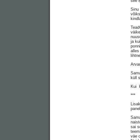
see i
Sinu 
võiks
kindl
Teadv
väike
nuusu
ja ku
ponn
alles
lihtn
Arvan
Sama
küll 
Kui k
***
Lisa
pane
Sama
naist
sai s
teem
väe 