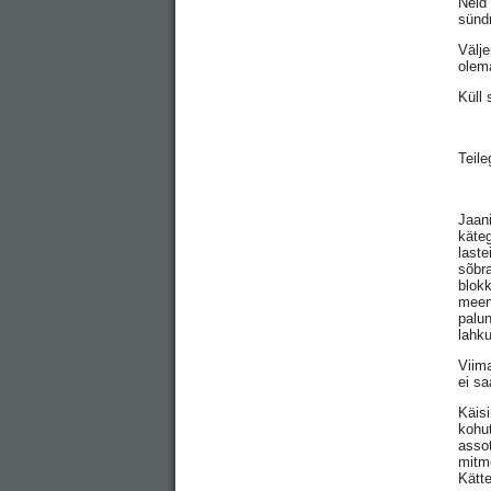
Neid 
sündm
Välj
olem
Küll 
Teile
Jaani
käteg
laste
sõbra
blokk
meenu
palun
lahku
Viima
ei sa
Käis
kohut
assot
mitme
Kätte