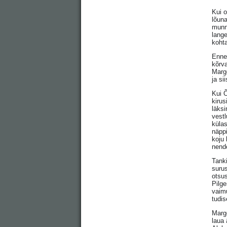
Kui o
lõuna
munn
lange
kohta
Enne 
kõrva
Margo
ja si
Kui Õ
kirus
läks
vestl
külas
näppi
koju 
nende
Tank
surus
otsu
Pilge
vaimu
tudi
Margo
laua 