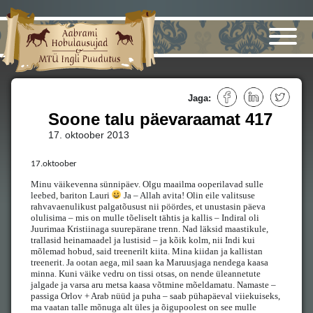
Jaga:
Soone talu päevaraamat 417
17. oktoober 2013
17.oktoober
Minu väikevenna sünnipäev. Olgu maailma ooperilavad sulle
leebed, bariton Lauri
Ja – Allah avita! Olin eile valitsuse
rahvavaenulikust palgatõusust nii pöördes, et unustasin päeva
olulisima – mis on mulle tõeliselt tähtis ja kallis – Indiral oli
Juurimaa Kristiinaga suurepärane trenn. Nad läksid maastikule,
trallasid heinamaadel ja lustisid – ja kõik kolm, nii Indi kui
mõlemad hobud, said treenerilt kiita. Mina kiidan ja kallistan
treenerit. Ja ootan aega, mil saan ka Maruusjaga nendega kaasa
minna. Kuni väike vedru on tissi otsas, on nende üleannetute
jalgade ja varsa aru metsa kaasa võtmine mõeldamatu. Namaste –
passiga Orlov + Arab nüüd ja puha – saab pühapäeval viiekuiseks,
ma vaatan talle mõnuga alt üles ja õigupoolest on see mulle