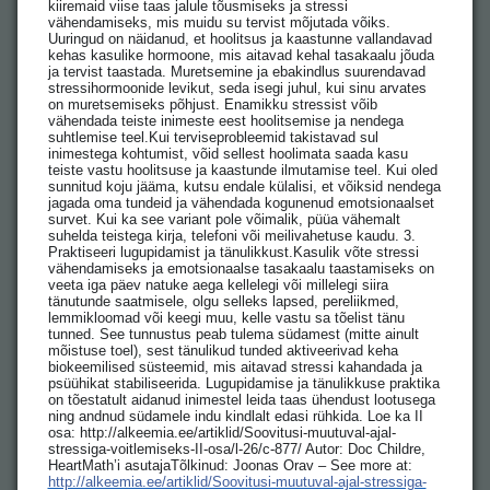
kiiremaid viise taas jalule tõusmiseks ja stressi
vähendamiseks, mis muidu su tervist mõjutada võiks.
Uuringud on näidanud, et hoolitsus ja kaastunne vallandavad
kehas kasulike hormoone, mis aitavad kehal tasakaalu jõuda
ja tervist taastada. Muretsemine ja ebakindlus suurendavad
stressihormoonide levikut, seda isegi juhul, kui sinu arvates
on muretsemiseks põhjust. Enamikku stressist võib
vähendada teiste inimeste eest hoolitsemise ja nendega
suhtlemise teel.Kui terviseprobleemid takistavad sul
inimestega kohtumist, võid sellest hoolimata saada kasu
teiste vastu hoolitsuse ja kaastunde ilmutamise teel. Kui oled
sunnitud koju jääma, kutsu endale külalisi, et võiksid nendega
jagada oma tundeid ja vähendada kogunenud emotsionaalset
survet. Kui ka see variant pole võimalik, püüa vähemalt
suhelda teistega kirja, telefoni või meilivahetuse kaudu. 3.
Praktiseeri lugupidamist ja tänulikkust.Kasulik võte stressi
vähendamiseks ja emotsionaalse tasakaalu taastamiseks on
veeta iga päev natuke aega kellelegi või millelegi siira
tänutunde saatmisele, olgu selleks lapsed, pereliikmed,
lemmikloomad või keegi muu, kelle vastu sa tõelist tänu
tunned. See tunnustus peab tulema südamest (mitte ainult
mõistuse toel), sest tänulikud tunded aktiveerivad keha
biokeemilised süsteemid, mis aitavad stressi kahandada ja
psüühikat stabiliseerida. Lugupidamise ja tänulikkuse praktika
on tõestatult aidanud inimestel leida taas ühendust lootusega
ning andnud südamele indu kindlalt edasi rühkida. Loe ka II
osa: http://alkeemia.ee/artiklid/Soovitusi-muutuval-ajal-
stressiga-voitlemiseks-II-osa/l-26/c-877/ Autor: Doc Childre,
HeartMath’i asutajaTõlkinud: Joonas Orav – See more at:
http://alkeemia.ee/artiklid/Soovitusi-muutuval-ajal-stressiga-