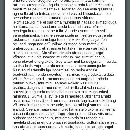
oma tervisele. Seejärel võime teha paar lihtsat sammu,
millega stressi mõju tõrjuda, mis omakorda teeb meie jaoks
taastumise palju lihtsamaks. Mõistagi on see esialgu raske,
aga selle artikli lihtsad soovitused võivad lihtsustada meie
seesmise tugevuse ja turvatundega taas sideme
leidmist.Kuigi me ei saa oma muresid ja hädasid silmapilguga
haihtuma panna, suudame siiski taastada oma võime
nendega kergemini toime tulla. Astudes samme stressi
vähendamiseks, lisame seega jõudu ja meelteselgust enda
raskemate probleemidega toimetulekuks.Kuigi asjad “on
sellised, nagu nad on”, võime alustada oma mõtteviisi
ümberpööramist, et stress ei tekitaks meie tervise jaoks
allakäiguspiraali. Me võime tõrjuda stressi paari kerge
võttega, mis lihtsustavad muudatusi me suhtumises ja
vähendavad energiakulu. See aitab meil ka selgemalt mõelda,
kuidas leida vajalikku abi meie enda ja perekonna jaoks.
Kasvanud stressihulga kogemisel on raske endale
teadvustada mõnda soovitust, mis meid väga edukalt aidata
võiks. Selles artiklis mainin ma paari eri nurga alt mõnda
tähtsat punkti, mis minu arvates võivad kasulikuks
osutuda.Järgnevalt mõned võtted, mille abil vähendada
stressi ja turgutada meid sellel muutuval ajal eluga edasi
minema.1. Suhtle ja lävi teiste inimestega.Üks tähtsamaid
asju, mida teha võiksid, on oma tunnete kirjeldamine kellelegi
või tervele rühmale inimestele, kes on midagi sarnast läbi
elanud. Seejärel näita üles muret ka teiste olukorra suhtes ja
paku neile emotsionaalset tuge. See on eriti tõhus viis oma
südame taasavamiseks, mis omakorda suurendab su
meelekindlust ja emotsionaalset tasakaalu. Sõltumata sellest,
kas otsustate koos naerda või nutta, kaasneb sellega sageli