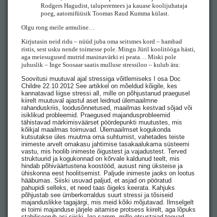
Rodgers Hagudist, taluperemees ja kauase koolijuhataja
poeg, aatomifüüsik Toomas Raud Kumma külast.
Olgu rong meile armuline…
Kirjutasin neid ridu – nüüd juba oma seitsmes kord – hambad
ristis, sest usku nende toimesse pole. Mingu Jüril koolitööga hästi,
aga meiesugused mutrid masinavärki ei peata… Miski pole
juhuslik – Inge Soosaar saatis mulluse stressiloo – kulub ära:
Soovitusi muutuval ajal stressiga võitlemiseks I osa Doc
Childre 22.10.2012 See artikkel on mõeldud kõigile, kes
kannatavad liigse stressi all, mille on põhjustanud praegusel
kiirelt muutuval ajastul aset leidnud ülemaailmne
rahanduskriis, loodusõnnetused, maailmas kestvad sõjad või
isiklikud probleemid. Praegused majandusprobleemid
tähistavad märkimisväärset pöördepunkti muutustes, mis
kõikjal maailmas toimuvad. Ülemaailmset kogukonda
kutsutakse üles muutma oma suhtumist, vahetades teiste
inimeste arvelt omakasu jahtimise tasakaalukama süsteemi
vastu, mis hoolib inimeste õigustest ja vajadustest. Terved
struktuurid ja kogukonnad on kõrvale kaldunud teelt, mis
hindab põhiväärtustena koostööd, ausust ning üksteise ja
ühiskonna eest hoolitsemist. Paljude inimeste jaoks on lootus
hääbumas. Siiski usuvad paljud, et asjad on pööratud
pahupidi selleks, et need taas õigeks keerata. Kahjuks
põhjustab see ümberkorraldus suurt stressi ja tõsiseid
majanduslikke tagajärgi, mis meid kõiki mõjutavad. Ilmselgelt
ei toimi majanduse järjele aitamise protsess kiirelt, aga lõpuks
stabiliseerub asi siiski. Iga samm, mille otsustajad teevad