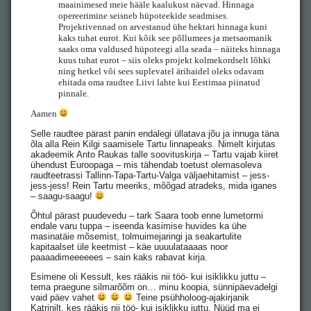
maainimesed meie hääle kaalukust näevad. Hinnaga
opereerimine seisneb hüpoteekide seadmises.
Projektivennad on arvestanud ühe hektari hinnaga kuni
kaks tuhat eurot. Kui kõik see põllumees ja metsaomanik
saaks oma valdused hüpoteegi alla seada – näiteks hinnaga
kuus tuhat eurot – siis oleks projekt kolmekordselt lõhki
ning hetkel või sees suplevatel ärihaidel oleks odavam
ehitada oma raudtee Liivi lahte kui Eestimaa piinatud
pinnale.
Aamen
Selle raudtee pärast panin endalegi üllatava jõu ja innuga täna
õla alla Rein Kilgi saamisele Tartu linnapeaks. Nimelt kirjutas
akadeemik Anto Raukas talle soovituskirja – Tartu vajab kiiret
ühendust Euroopaga – mis tähendab toetust olemasoleva
raudteetrassi Tallinn-Tapa-Tartu-Valga väljaehitamist – jess-
jess-jess! Rein Tartu meeriks, mõõgad atradeks, mida iganes
– saagu-saagu!
Õhtul pärast puudevedu – tark Saara toob enne lumetormi
endale varu tuppa – iseenda kasimise huvides ka ühe
masinatäie mõsemist, tolmuimejaringi ja seakartulite
kapitaalset üle keetmist – käe uuuulataaaas noor
paaaadimeeeeees – sain kaks rabavat kirja.
Esimene oli Kessult, kes rääkis nii töö- kui isiklikku juttu –
tema praegune silmarõõm on… minu koopia, sünnipäevadelgi
vaid päev vahet
Teine psühholoog-ajakirjanik
Katrinilt, kes rääkis nii töö- kui isiklikku juttu. Nüüd ma ei