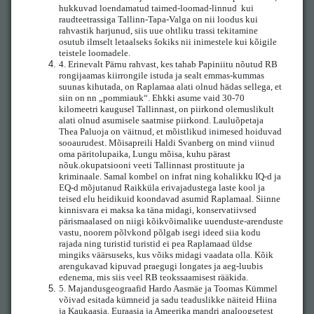
hukkuvad loendamatud taimed-loomad-linnud kui
raudteetrassiga Tallinn-Tapa-Valga on nii loodus kui
rahvastik harjunud, siis uue ohtliku trassi tekitamine
osutub ilmselt letaalseks šokiks nii inimestele kui kõigile
teistele loomadele.
4.
Erinevalt Pärnu rahvast, kes tahab Papiniitu nõutud RB
rongijaamas kiirrongile istuda ja sealt emmas-kummas
suunas kihutada, on Raplamaa alati olnud hädas sellega, et
siin on nn „pommiauk“. Ehkki asume vaid 30-70
kilomeetri kaugusel Tallinnast, on piirkond olemuslikult
alati olnud asumisele saatmise piirkond. Lauluõpetaja
Thea Paluoja on väitnud, et mõistlikud inimesed hoiduvad
sooaurudest. Mõisapreili Haldi Svanberg on mind viinud
oma päritolupaika, Lungu mõisa, kuhu pärast
nõuk.okupatsiooni veeti Tallinnast prostituute ja
kriminaale. Samal kombel on infrat ning kohalikku IQ-d ja
EQ-d mõjutanud Raikküla erivajadustega laste kool ja
teised elu heidikuid koondavad asumid Raplamaal. Siinne
kinnisvara ei maksa ka täna midagi, konservatiivsed
pärismaalased on niigi kõikvõimalike uuenduste-arenduste
vastu, noorem põlvkond põlgab isegi ideed siia kodu
rajada ning turistid turistid ei pea Raplamaad üldse
mingiks väärsuseks, kus võiks midagi vaadata olla. Kõik
arengukavad kipuvad praegugi longates ja aeg-luubis
edenema, mis siis veel RB teokssaamisest rääkida.
5.
Majandusgeograafid Hardo Aasmäe ja Toomas Kümmel
võivad esitada kümneid ja sadu teaduslikke näiteid Hiina
ja Kaukaasia, Euraasia ja Ameerika mandri analoogsetest