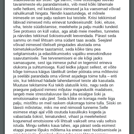
tavainimeste elu parandamiseks, viib meid kõiki lähemale
selle hetkeni, mil keskklassi inimesed ja ka vaesemad võivad
rahulikumalt hingata. Nendin kaastundega, et mõnele
inimesele on see palju raskem kui teistele. Kriisi tekkimisel
läbivad inimesed mitu erinevat tundeseisundit: šoki, eituse,
viha, teiste süüdistamise, meeleheite ja palju muidki tundeid.
See protsess on küll valus, aga aitab meie meeltes, tunnetes
ja närvides tekkinud šokiseisundit leevendada. Pärast seda
sammu on meil lihtsam oma südant taas avada. Seejärel
võivad inimesed tõeliselt pingutades alustada oma
toimetulekuvõime taastamist, seda kõike tänu pea
selgitamiseks ja edasiliikumiseks vajaliku enesekindluse
saavutamisele. Tee tervenemiseni ei ole kõigi jaoks
samasugune, sest iga inimese puhul on tegemist erineva
olukorra ja suhtumisega. Kuid leidke julgust sellest, et võite
kõige toimuva käigus täielikult ümber pöörata oma mõtteviisi
ja seeläbi parandada oma võimet asjadega toime tulla – eriti
siis, kui tekkinud hädade lahendamisel teiste abi kasutada.
Muutuse tekitamine Kui tekib ulatuslik kriis, nagu seda on
praegune paljusid inimesi mõjutav majanduslik madalseis,
langeb meie stressitaluvuse lävi juba esialgse šoki ja
emotsionaalse valu järel. Seda kõike on korraga meile liiga
palju, mistõttu on meil raskem olukorraga toime tulla. Siiski on
täiesti mõistetav, miks me end niimoodi tunneme.Selle
esimese etapi ajal võib osutuda kasulikuks kogeda ja
vabastada šokist, leinatundest, vihast ja meeleheitest
kogunenud emotsioone või lihtsalt vaikselt oma valu seltsis
istuda. Mingu selleks kaua tahes, aga pärast seda esimest
etappi peame lõpuks mõtlema ka enese eest hoolitsemisele ja