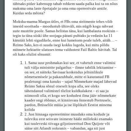
tähtsaks pidav kabenupp tahab rohkem saada palka kui ta on nõus
maksma oma laste õpetajale ja oma ema opereerivale arstile.
Kuidas seda mõista?
Moksha-marma Margus ütles, et FBs oma steitmente tehes võib
imesid sooritada – moodustub ühisväli, mis nügib kogu rahvast
uute mustrite poole. Samas helistas täna, kui lambalauta rookisin –
tegin ta täna siiski ühe soojaga pärani puhtaks ja vedasin ka 11
kärutäit lehti sigudikele, enne kui lumetorm peale tuleb, aitäh… –
Reimo Saks, kes ei suuda isegi kokku lugeda, kui mitu põldu
mitmete hektarite ulatuses tema valdustest Fail Baltic hävitab. Tal
oli kaks olulist sõnumit:
1.
Sama suur prohmakas kui see, et vahetult enne valimisi
tuli välja ministrite palgatõus – ilmne tahtlik lekitamine –
on see, et näiteks Savisaar keskendus jeltsinlikule
nõmetsemisele ja pakazuhhale, mitte ei kasutanud FB
pealetungi oma kasuks – sajad Nõmmekate majad lähevad
Reimo Saksa sõnul otseselt kopa alla, see oleks
tähendanud valimistel tõelist kuldkalakest – ei saa ju
niimoodi olla, et kogu see kodudest ilma jääv nõmmekate
kaader ongi rõõmus, et kinnisvara õnnestub Peetrusele,
pardon, Brüsselile müüa ja ise lõplikult Eestist minema
kolida
2.
Just hinnaga opereerimine muudaks oma kodude ja
tuleviku eest seisvate inimeste hääle millekski enamaks
kui tuuleveski tiivaga giljotineeritud Don Quijote või
sääse sitt Atlandi ookeanis – vabandan, aga nii just