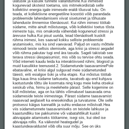
ulatuslik ja kasulik tunnete vallandumine.Kui inimesed
kogunevad üksteist toetama, siis mitmekordistab selle
kollektiivi energia igale inimesele eraldi tõusvat tulu. On
teada, et kollektiivne energeetiline koostöö võib parandada
probleemide lahendamiseni viivat sisetunnet ja tõhusate
lahenduste ilmnemise tõenäosust. Kui rühm inimesi töötab
südame, mitte ainult mõistusega, võib kollektiivi toetus tõsta
inimeste tuju, mis omakorda vähendab kogunenud stressi ja
ärevuse hulka.Kui pisut uurida, leiad tõenäoliselt kuskilt
rühma inimesi, kes saavad kokku selliste probleemide
arutamiseks, mis ka sind vaevavad. Paljud on vastu mõttele
niimoodi teiste seltsis olemisele, aga kriisi ja stressi aegadel
võib rühma pakutav tugi end ära tasuda. Sageli takistab see
terava stressi ülespaisumist, mis võib su tervise ohtu seada.
Võid interneti kaudu leida ka interaktiivseid rühmi, blogisid ja
muid kasulikke teenuseid.2. Südametunde taasavaminePole
ebatavaline, et kriisi algul sulguvad meie südametunded
täiesti, eriti esialgse šoki ja viha etapis. Kui mõistus töötab
liiga kaua ilma südame tarkuseta, tavatseb aju end kuhjuva
kaotustunde tõttu üle koormata ning kogu meie keha otsekui
seiskub viha, hirmu ja meeleheite pärast. Selle kogemine on
küll mõistetav, aga on ka tähtis võimalusel taasavada oma
südameside teiste inimestega. Pärast südame taasavamist
naasevad aeglaselt ka enesekindlus ja turvatunne. Ole selle
protsessi käigus kannatlik ja suhtu endasse mõistvalt.Hea
viis südametunnete taasavamiseks on teistele lahkuse ja
kaastundliku toe pakkumine või vabatahtlikult kuskil
abivajajate aitamiseks töötamine, isegi siis, kui oled ise
abivajaja rollis. Ka väikestel heategudel ja
kaastundeavaldustel võib olla suur mõju. See on üks