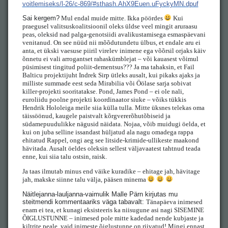
voitlemiseks/l-26/c-869/#sthash.AhX9Euen.uFyckyMN.dpuf
Sai kergem?
Mul endal muide mitte. Ikka pöördes
Kui
praegusel valitsuskoalitsioonil oleks üldse veel mingit aruraasu
peas, oleksid nad palga-genotsiidi avalikustamisega esmaspäevani
venitanud. On see nüüd nii mõõdutundetu ülbus, et endale aru ei
anta, et ükski vaesuse piiril virelev inimene ega võõrsil orjaks käiv
õnnetu ei vali arrogantset rahaskümblejat – või kauasest võimul
püsimisest tingitud poliit-dementsus??? Ja ma tahaksin, et Fail
Balticu projektijuht Indrek Sirp ütleks ausalt, kui pikaks ajaks ja
milliste summade eest seda Mirabilia või Öölase sarja sobivat
killer-projekti sooritatakse. Pond, James Pond – ei ole nali,
euroliidu poolne projekti koordinaator siuke – võiks tükkis
Hendrik Hololeiga meile siia külla tulla. Mitte üksnes telekas oma
täissöönud, kaugele paistvalt kõrgvererõhutõbiseid ja
südamepuudulikke nägusid näidata. Nojaa, võib muidugi öelda, et
kui on juba selline issandast hüljatud ala nagu omadega rappa
ehitatud Rappel, ongi aeg see litside-krimide-ullikeste maakond
hävitada. Ausalt öeldes oleksin sellest väljavaatest tahtnud teada
enne, kui siia talu ostsin, raisk.
Ja taas ilmutab minus end väike kuradike – ehitage jah, hävitage
jah, makske siinne talu välja, pääsen minema
Näitlejanna-lauljanna-vaimulik Malle Pärn kirjutas mu
steitmendi kommentaariks väga tabavalt:
Tänapäeva inimesed
enam ei tea, et kunagi eksisteeris ka niisugune asi nagi SISEMINE
ÕIGLUSTUNNE – inimesed pole mitte kadedad nende kubjaste ja
kiltrite peale, vaid inimeste õiglustunne on riivatud! Mingi ennast