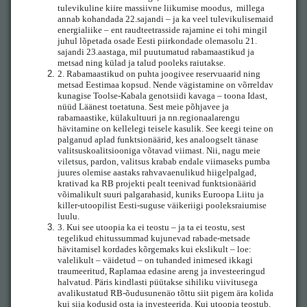
tulevikuline kiire massiivne liikumise moodus, millega
annab kohandada 22.sajandi – ja ka veel tulevikulisemaid
energialiike – ent raudteetrasside rajamine ei tohi mingil
juhul lõpetada osade Eesti piirkondade olemasolu 21.
sajandi 23.aastaga, mil puutumatud rabamaastikud ja
metsad ning külad ja talud pooleks raiutakse.
2.
Rabamaastikud on puhta joogivee reservuaarid ning
metsad Eestimaa kopsud. Nende vägistamine on võrreldav
kunagise Toolse-Kabala genotsiidi kavaga – toona Idast,
nüüd Läänest toetatuna. Sest meie põhjavee ja
rabamaastike, külakultuuri ja nn.regionaalarengu
hävitamine on kellelegi teisele kasulik. See keegi teine on
palganud aplad funktsionäärid, kes analoogselt tänase
valitsuskoalitsiooniga võtavad viimast. Nii, nagu meie
viletsus, pardon, valitsus krabab endale viimaseks pumba
juures olemise aastaks rahvavaenulikud hiigelpalgad,
krativad ka RB projekti pealt teenivad funktsionäärid
võimalikult suuri palgarahasid, kuniks Euroopa Liitu ja
killer-utoopilist Eesti-suguse väikeriigi pooleksraiumise
luulu.
3.
Kui see utoopia ka ei teostu – ja ta ei teostu, sest
tegelikud ehitussummad kujunevad rabade-metsade
hävitamisel kordades kõrgemaks kui ekslikult – loe:
valelikult – väidetud – on tuhanded inimesed ikkagi
traumeeritud, Raplamaa edasine areng ja investeeringud
halvatud. Päris kindlasti püütakse sihiliku viivitusega
avalikustatud RB-õudusunenäo tõttu siit pigem ära kolida
kui siia kodusid osta ja investeerida. Kui utoopia teostub,