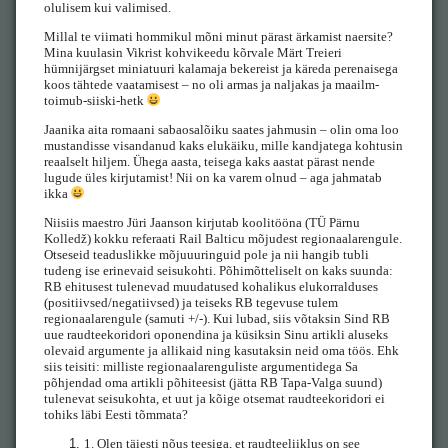
olulisem kui valimised.
Millal te viimati hommikul mõni minut pärast ärkamist naersite?
Mina kuulasin Vikrist kohvikeedu kõrvale Märt Treieri
hümnijärgset miniatuuri kalamaja bekereist ja käreda perenaisega
koos tähtede vaatamisest – no oli armas ja naljakas ja maailm-
toimub-siiski-hetk
Jaanika aita romaani sabaosalõiku saates jahmusin – olin oma loo
mustandisse visandanud kaks elukäiku, mille kandjatega kohtusin
reaalselt hiljem. Ühega aasta, teisega kaks aastat pärast nende
lugude üles kirjutamist! Nii on ka varem olnud – aga jahmatab
ikka
Niisiis maestro Jüri Jaanson kirjutab koolitööna (TÜ Pärnu
Kolledž) kokku referaati Rail Balticu mõjudest regionaalarengule.
Otseseid teaduslikke mõjuuuringuid pole ja nii hangib tubli
tudeng ise erinevaid seisukohti. Põhimõtteliselt on kaks suunda:
RB ehitusest tulenevad muudatused kohalikus elukorralduses
(positiivsed/negatiivsed) ja teiseks RB tegevuse tulem
regionaalarengule (samuti +/-). Kui lubad, siis võtaksin Sind RB
uue raudteekoridori oponendina ja küsiksin Sinu artikli aluseks
olevaid argumente ja allikaid ning kasutaksin neid oma töös. Ehk
siis teisiti: milliste regionaalarenguliste argumentidega Sa
põhjendad oma artikli põhiteesist (jätta RB Tapa-Valga suund)
tulenevat seisukohta, et uut ja kõige otsemat raudteekoridori ei
tohiks läbi Eesti tõmmata?
1.
Olen täiesti nõus teesiga, et raudteeliiklus on see