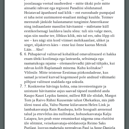
joonlauaga veetud raudteedest – mitte ükski pole mitte
ainsatki rahvast ega regiooni Paradiisi sõidutanud.
Hoiatavad äpardused nad kõik – ent eurorahade pumpajad
ei taha neist uurimustest-reaaliast midagi kuulda. Toimuv
meenutab jänkide halastamatut tungimist Ameerikasse
ning indiaanlaste massilist hävitamist – mäletame küll
eestikeelsenagi lauldava laulu sõnu: tuli siis valge mees,
rajas siin raudse tee, lõhkus kõik, mis tal ees, rahu lõpp oli
see – kes nägi siin kord viimset mohikaanlast, uhket ja
sirget, sõjakirves käes – enne kui õnne kaotas Metsik
Lääs… Aho!
6.
Pühapäeval valitavad kohalikud omavalitsused ei hakka
enam ühtki koolimaja ega lasteaeda, seltsimaja ega
raamatukogu rajama – olemasolevadki jäävad tühjaks, kui
rahvas kolib Raplamaalt minema. Kuhu kolitakse?
Võõrsile. Mitte teistesse Eestimaa piirkondadesse, kus
samad ja teised kurvad kogemused pole andnud vähimatki
põhjust valitsust usaldada ega uskuda.
7.
Konkreetse hävingu kohta, oma investeeringute ja
unistuste hävitamise asjus saavad täpsed numbrid anda
Kaupo Kauri Lepiku farmist, millest RB üle sõidab, Margot
Torn ja Raivo Rähni Kuusemäe talust Ohekatkus, mis jääb
üleni trassi alla, Valtu-Nurme külavanem Helen Link ja
lambakasvataja Rain Raudsepa, kelle hoogsalt arenenud
talud ja ettevõtlus ära nullitakse, hobusekasvataja Kalju
Laiapea, kes peab enne erruminekut nägema oma elutööst
üle sõitmist, veisekasvataja-söödatootja Reimo Saks
Purilast, loovus-mahetalu pererahvas Paul ja Anne-Daniela