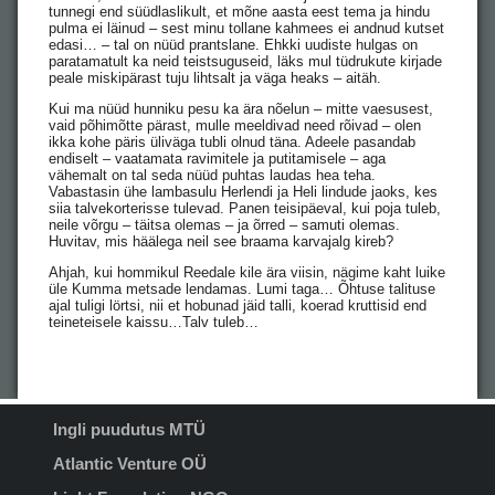
tunnegi end süüdlaslikult, et mõne aasta eest tema ja hindu
pulma ei läinud – sest minu tollane kahmees ei andnud kutset
edasi… – tal on nüüd prantslane. Ehkki uudiste hulgas on
paratamatult ka neid teistsuguseid, läks mul tüdrukute kirjade
peale miskipärast tuju lihtsalt ja väga heaks – aitäh.
Kui ma nüüd hunniku pesu ka ära nõelun – mitte vaesusest,
vaid põhimõtte pärast, mulle meeldivad need rõivad – olen
ikka kohe päris üliväga tubli olnud täna. Adeele pasandab
endiselt – vaatamata ravimitele ja putitamisele – aga
vähemalt on tal seda nüüd puhtas laudas hea teha.
Vabastasin ühe lambasulu Herlendi ja Heli lindude jaoks, kes
siia talvekorterisse tulevad. Panen teisipäeval, kui poja tuleb,
neile võrgu – täitsa olemas – ja õrred – samuti olemas.
Huvitav, mis häälega neil see braama karvajalg kireb?
Ahjah, kui hommikul Reedale kile ära viisin, nägime kaht luike
üle Kumma metsade lendamas. Lumi taga… Õhtuse talituse
ajal tuligi lörtsi, nii et hobunad jäid talli, koerad kruttisid end
teineteisele kaissu…Talv tuleb…
Ingli puudutus MTÜ
Atlantic Venture OÜ