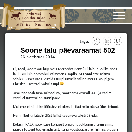
Jaga:
Soone talu päevaraamat 502
26. veebruar 2014
Hi, Lord, won’t You buy me a Mercedes Benz!? Ei läinud lolliks, seda
laulu kuulsin hommikul esimesena. Joplin. Mu onni ette seisma
sobiks üksnes vana Matilda tüüpi ümarik-stiilne mersu. Või pigem
Chrisler – see tädi Sohvi tüüpi
Janekene saab täna Taimaal 25, noorhärra Avandi 33 – ja veel 9
värvikal tuttaval on sünnipäev.
Mul enesel nii tihke tööpäev, et oleks justkui mitu päeva ühes teinud.
Hommikul kirjutasin 20st failist koosneva teksti 16nda.
Kõbisin RAEKi soovituse kohaselt oma üht pakkumist, tegin sinna
juurde fotosid tootenäidistest. Kuna koostööpartner hilines, pidasin