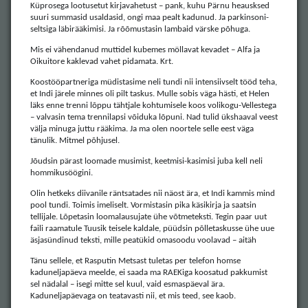
Küprosega lootusetut kirjavahetust – pank, kuhu Pärnu heausksed
suuri summasid usaldasid, ongi maa pealt kadunud. Ja parkinsoni-
seltsiga läbirääkimisi. Ja rõõmustasin lambaid värske põhuga.
Mis ei vähendanud muttidel kubemes möllavat kevadet – Alfa ja
Oikuitore kaklevad vahet pidamata. Krt.
Koostööpartneriga müdistasime neli tundi nii intensiivselt tööd teha,
et Indi järele minnes oli pilt taskus. Mulle sobis väga hästi, et Helen
läks enne trenni lõppu tähtjale kohtumisele koos volikogu-Vellestega
– valvasin tema trennilapsi võiduka lõpuni. Nad tulid ükshaaval veest
välja minuga juttu rääkima. Ja ma olen noortele selle eest väga
tänulik. Mitmel põhjusel.
Jõudsin pärast loomade musimist, keetmisi-kasimisi juba kell neli
hommikusöögini.
Olin hetkeks diivanile räntsatades nii näost ära, et Indi kammis mind
pool tundi. Toimis imeliselt. Vormistasin pika käsikirja ja saatsin
tellijale. Lõpetasin loomalausujate ühe võtmeteksti. Tegin paar uut
faili raamatule Tuusik teisele kaldale, püüdsin põlletaskusse ühe uue
äsjasündinud teksti, mille peatükid omasoodu voolavad – aitäh
Tänu sellele, et Rasputin Metsast tuletas per telefon homse
kaduneljapäeva meelde, ei saada ma RAEKiga koosatud pakkumist
sel nädalal – isegi mitte sel kuul, vaid esmaspäeval ära.
Kaduneljapäevaga on teatavasti nii, et mis teed, see kaob.