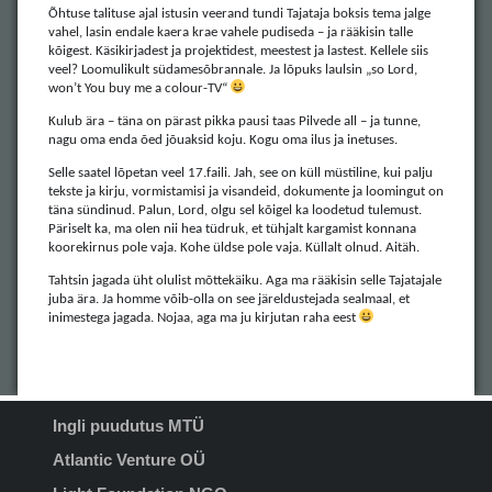
Õhtuse talituse ajal istusin veerand tundi Tajataja boksis tema jalge
vahel, lasin endale kaera krae vahele pudiseda – ja rääkisin talle
kõigest. Käsikirjadest ja projektidest, meestest ja lastest. Kellele siis
veel? Loomulikult südamesõbrannale. Ja lõpuks laulsin „so Lord,
won’t You buy me a colour-TV“
Kulub ära – täna on pärast pikka pausi taas Pilvede all – ja tunne,
nagu oma enda õed jõuaksid koju. Kogu oma ilus ja inetuses.
Selle saatel lõpetan veel 17.faili. Jah, see on küll müstiline, kui palju
tekste ja kirju, vormistamisi ja visandeid, dokumente ja loomingut on
täna sündinud. Palun, Lord, olgu sel kõigel ka loodetud tulemust.
Päriselt ka, ma olen nii hea tüdruk, et tühjalt kargamist konnana
koorekirnus pole vaja. Kohe üldse pole vaja. Küllalt olnud. Aitäh.
Tahtsin jagada üht olulist mõttekäiku. Aga ma rääkisin selle Tajatajale
juba ära. Ja homme võib-olla on see järeldustejada sealmaal, et
inimestega jagada. Nojaa, aga ma ju kirjutan raha eest
Ingli puudutus MTÜ
Atlantic Venture OÜ