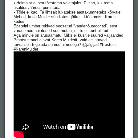
• Hoiatajat ei pea tõestama valetajaks. Piisab, kui tema
usaldusväärsus purustada.
• Tõde ei kao. Ta lihtsalt lükatakse aastakümneteks kõrvale.
Mehed, keda Mulder süüdistas, jätkasid töötamist. Karen
kadus.
Epsteini ümber tekivad seosetud “vandenõuteooriad”, sest
varasemad hoiatused summutati, mitte ei kontrollitud.
Aga minule on arusaamatu: Miks ei küsitle suured väljaanded
Prantsusmaal elavat Karen Mulderit, vaid eelistavad
turvaliselt tegeleda surnud nimedega? @jälgijad #Epstein
#KarenMulder