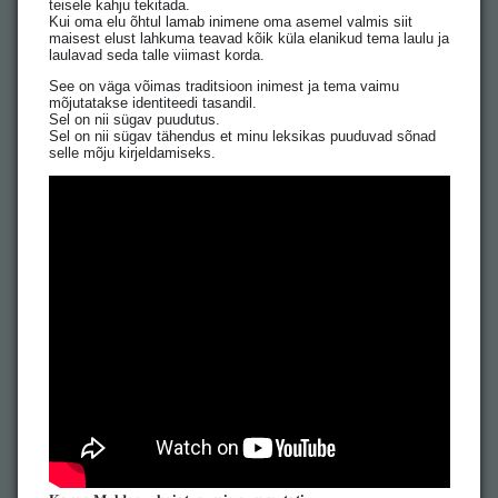
teisele kahju tekitada. ⠀
Kui oma elu õhtul lamab inimene oma asemel valmis siit
maisest elust lahkuma teavad kõik küla elanikud tema laulu ja
laulavad seda talle viimast korda.
See on väga võimas traditsioon inimest ja tema vaimu
mõjutatakse identiteedi tasandil.
Sel on nii sügav puudutus.
Sel on nii sügav tähendus et minu leksikas puuduvad sõnad
selle mõju kirjeldamiseks.