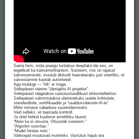
Sama hirm, mida praegu tuntakse deepfake’ide ees, on
tegelikult ka kaitsemehhanism. Süsteem, mis on rajatud
salvestamisele, muutub äkitselt haavatavaks just seetõttu, et
salvestamine kaotab autoriteedi.
Aga muidugi — “riik” ei maga.
Sellepärast näeme “üleriigilisi AI projekte”.
Sellepärast räägitakse vastutustundlikust tehisintellektist.
Sellepärast valmistutakse üleminekuks uutele kohtutele,
standarditele, sertifikaadile ja “usaldusväärsele AI-le”.
Mitte inimese vabaduse suurendamiseks.
Vaid selleks, et taastada kontroll.
Ja ühel hetkel kuuleme ametlikku lauset:
“Meie ka ei otsusta. Otsustab süsteem.”
“Algoritm soovitas.”
“Mudel hindas riski.”
Valitsejad muutuvad mutriteks. Vastutus hajub ära