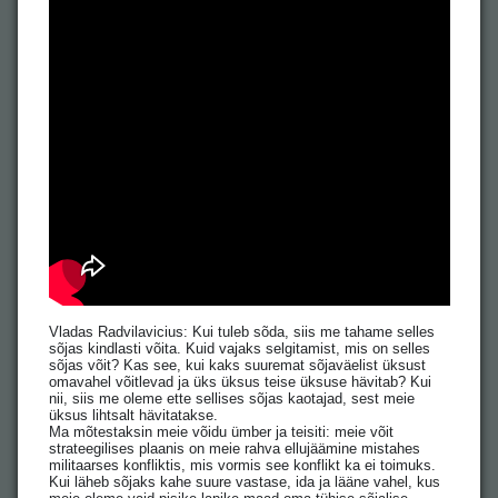
Vladas Radvilavicius: Kui tuleb sõda, siis me tahame selles
sõjas kindlasti võita. Kuid vajaks selgitamist, mis on selles
sõjas võit? Kas see, kui kaks suuremat sõjaväelist üksust
omavahel võitlevad ja üks üksus teise üksuse hävitab? Kui
nii, siis me oleme ette sellises sõjas kaotajad, sest meie
üksus lihtsalt hävitatakse.
Ma mõtestaksin meie võidu ümber ja teisiti: meie võit
strateegilises plaanis on meie rahva ellujäämine mistahes
militaarses konfliktis, mis vormis see konflikt ka ei toimuks.
Kui läheb sõjaks kahe suure vastase, ida ja lääne vahel, kus