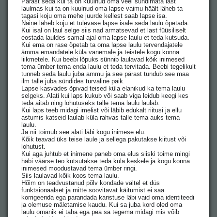
Pärast seda kui ta on kuulnud oma veel sündimata last
laulmas kui ta on kuulnud oma lapse vaimu häält läheb ta
tagasi koju oma mehe juurde kellest saab lapse isa.
Naine läheb koju et tulevase lapse isale seda laulu õpetada.
Kui isal on laul selge siis nad armatsevad et last füüsiliselt
eostada lauldes samal ajal oma lapse laulu et teda kutsuda. ⠀
Kui ema on rase õpetab ta oma lapse laulu tervendajatele
ämma emandatele küla vanemale ja teistele kogu konna
liikmetele. Kui beebi lõpuks sünnib laulavad kõik inimesed
tema ümber tema enda laulu et teda tervitada. Beebi tegelikult
tunneb seda laulu juba ammu ja see pärast tundub see maa
ilm talle juba sündides turvaline paik.
Lapse kasvades õpivad teised küla elanikud ka tema laulu
selgeks. Alati kui laps kukub või saab viga leidub keegi kes
teda aitab ning lohutuseks talle tema laulu laulab.
Kui laps teeb midagi imelist või läbib edukalt riitusi ja ellu
astumis katseid laulab küla rahvas talle tema auks tema
laulu.
Ja nii toimub see alati läbi kogu inimese elu.
Kõik teavad üks teise laule ja sellega pakutakse kiitust või
lohutust. ⠀
Kui aga juhtub et inimene paneb oma elus siiski toime mingi
häbi väärse teo kutsutakse teda küla keskele ja kogu konna
inimesed moodustavad tema ümber ringi.
Siis laulavad kõik koos tema laulu. ⠀
Hõim on teadvustanud põlv kondade vältel et düs
funktsionaalset ja mitte soovitavat käitumist ei saa
korrigeerida ega parandada karistuse läbi vaid oma identiteedi
ja olemuse mäletamise kaudu. Kui sa juba kord oled oma
laulu omanik ei taha ega pea sa tegema midagi mis võib