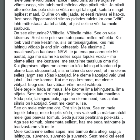
meie oleme vaid pisike lapike maad oma tühise sõjalise
võimsusega, siis tuleb meil mõelda väga pikalt ette. Ja pikalt
ette mõeldes pole oluline võita mingit lahingut, kaitsta mingit
lapikest maad. Oluline on ellu jääda, et eesti rahvas ei kaoks.
Just seda lõppeesmärki silmas pidades tuleks ka oma “võit”
lahti mõtestada. Ja teha kõik, et just selline võit ka meile
saabuks.
On see alistumine? Võibolla. Võibolla mitte. See on vale
küsimus. Sest see pole see kategooria, milles mõtelda. Kui
loeb vaid meie kestmine, siis on teisejärguline, kes mis
lahingu võidab ja end siin kehtestab. Me elasime 2.
maailmasõjas kaotuses NSVL-le ja tema punaarmeele 50
aastat, aga me saime ka selles sõjas lõpuks võidu – me
oleme alles, me kestame, me suutsime taasluua oma riigi.
Kui järgmises sõjas me oleme ka kõik lahingud kaotanud ja
oleme taas okupeeritud, siis ei tähenda see veel, et me oleme
selles järgmises sõjas kaotajad. Me oleme kaotajad vaid ühel
juhul – kui me kaome. Kui me aga kestame, me oleme
võitjad. Isegi siis, kui võõras võim meid valitseb.
Meie tegelik häda on muus. Me kaome ilma lahinguteta, ilma
sõjata. Sest me ei sünni juurde ja me hajume laia maailma.
Sõda pole, lahinguid pole, aga me oleme need, kes ajaloo
silmis on kaotajad. Sest me kaome. Ise.
See on meie esimene oht. Oht siin ja täna. See on meie
tegelik lahing, meie tegelik sõda, mis vaikselt ja märkamatuklt
meie igas päevas toimub. Seda justkui pealtnäha polekski…
Aga see toimub, olenemata sellest, kas me seda märkame ja
teadvustame või mitte.
Meie kaotamine selles sõjas, mis toimub ilma ühegi sõja ja
lahinguta, süveneb, süveneb ja süveneb. Sest meid kui eesti