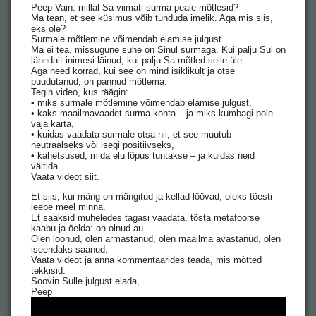
Peep Vain: millal Sa viimati surma peale mõtlesid?
Ma tean, et see küsimus võib tunduda imelik. Aga mis siis,
eks ole?
Surmale mõtlemine võimendab elamise julgust.
Ma ei tea, missugune suhe on Sinul surmaga. Kui palju Sul on
lähedalt inimesi läinud, kui palju Sa mõtled selle üle.
Aga need korrad, kui see on mind isiklikult ja otse
puudutanud, on pannud mõtlema.
Tegin video, kus räägin:
• miks surmale mõtlemine võimendab elamise julgust,
• kaks maailmavaadet surma kohta – ja miks kumbagi pole
vaja karta,
• kuidas vaadata surmale otsa nii, et see muutub
neutraalseks või isegi positiivseks,
• kahetsused, mida elu lõpus tuntakse – ja kuidas neid
vältida.
Vaata videot siit.
Et siis, kui mäng on mängitud ja kellad löövad, oleks tõesti
leebe meel minna.
Et saaksid muheledes tagasi vaadata, tõsta metafoorse
kaabu ja öelda: on olnud au.
Olen loonud, olen armastanud, olen maailma avastanud, olen
iseendaks saanud.
Vaata videot ja anna kommentaarides teada, mis mõtted
tekkisid.
Soovin Sulle julgust elada,
Peep