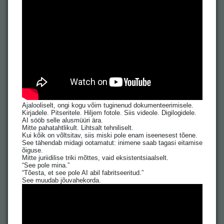
Ajalooliselt, ongi kogu võim tuginenud dokumenteerimisele.
Kirjadele. Pitseritele. Hiljem fotole. Siis videole. Digilogidele.
AI sööb selle alusmüüri ära.
Mitte pahatahtlikult. Lihtsalt tehniliselt.
Kui kõik on võltsitav, siis miski pole enam iseenesest tõene.
See tähendab midagi ootamatut: inimene saab tagasi eitamise
õiguse.
Mitte juriidilise triki mõttes, vaid eksistentsiaalselt.
“See pole mina.”
“Tõesta, et see pole AI abil fabritseeritud.”
See muudab jõuvahekorda.