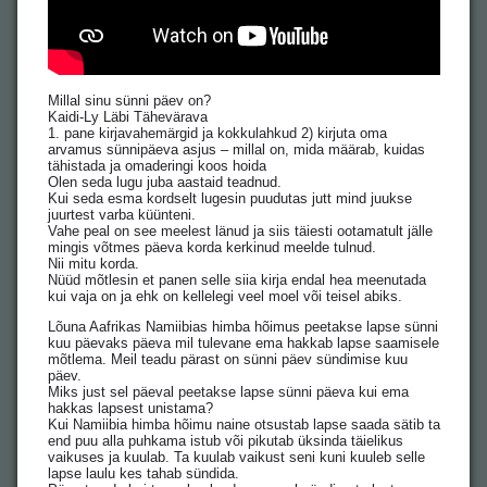
Millal sinu sünni päev on?
Kaidi-Ly Läbi Tähevärava
1. pane kirjavahemärgid ja kokkulahkud 2) kirjuta oma
arvamus sünnipäeva asjus – millal on, mida määrab, kuidas
tähistada ja omaderingi koos hoida
Olen seda lugu juba aastaid teadnud.
Kui seda esma kordselt lugesin puudutas jutt mind juukse
juurtest varba küünteni.
Vahe peal on see meelest länud ja siis täiesti ootamatult jälle
mingis võtmes päeva korda kerkinud meelde tulnud.
Nii mitu korda.
Nüüd mõtlesin et panen selle siia kirja endal hea meenutada
kui vaja on ja ehk on kellelegi veel moel või teisel abiks.
Lõuna Aafrikas Namiibias himba hõimus peetakse lapse sünni
kuu päevaks päeva mil tulevane ema hakkab lapse saamisele
mõtlema. Meil teadu pärast on sünni päev sündimise kuu
päev.
Miks just sel päeval peetakse lapse sünni päeva kui ema
hakkas lapsest unistama? ⠀
Kui Namiibia himba hõimu naine otsustab lapse saada sätib ta
end puu alla puhkama istub või pikutab üksinda täielikus
vaikuses ja kuulab. Ta kuulab vaikust seni kuni kuuleb selle
lapse laulu kes tahab sündida.