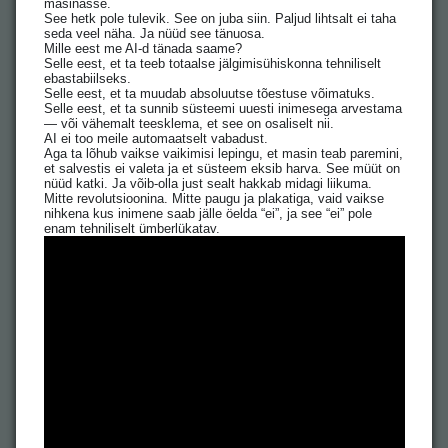
masinasse.
See hetk pole tulevik. See on juba siin. Paljud lihtsalt ei taha
seda veel näha. Ja nüüd see tänuosa.
Mille eest me AI-d tänada saame?
Selle eest, et ta teeb totaalse jälgimisühiskonna tehniliselt
ebastabiilseks.
Selle eest, et ta muudab absoluutse tõestuse võimatuks.
Selle eest, et ta sunnib süsteemi uuesti inimesega arvestama
— või vähemalt teesklema, et see on osaliselt nii.
AI ei too meile automaatselt vabadust.
Aga ta lõhub vaikse vaikimisi lepingu, et masin teab paremini,
et salvestis ei valeta ja et süsteem eksib harva. See müüt on
nüüd katki. Ja võib-olla just sealt hakkab midagi liikuma.
Mitte revolutsioonina. Mitte paugu ja plakatiga, vaid vaikse
nihkena kus inimene saab jälle öelda “ei”, ja see “ei” pole
enam tehniliselt ümberlükatav.