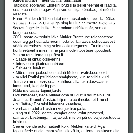
𝐊𝐚𝐫𝐞𝐧 𝐌𝐮𝐥𝐝𝐞𝐫 – 𝐡𝐨𝐢𝐚𝐭𝐮𝐬, 𝐦𝐢𝐬 𝐬𝐮𝐦𝐦𝐮𝐭𝐚𝐭𝐢
Tabloidid sobravad Epsteini prügis ja sellel teemal ei räägita,
sest see ei ole mugav. Aga see on liiga kõnekas, et mööda
vaadata.
Karen Mulder oli 1990ndatel moe absoluutne tipp. Ta töötas
𝐕𝐞𝐫𝐬𝐚𝐜𝐞, 𝐃𝐢𝐨𝐫i ja 𝐂𝐡𝐚𝐧𝐞𝐥iga ning kuulus esimeste 𝐕𝐢𝐜𝐭𝐨𝐫𝐢𝐚’𝐬
𝐒𝐞𝐜𝐫𝐞𝐭i “ingelite” hulka. See polnud niššikarjäär, see oli
kõrgmoe süda.
2001. aasta oktoobris läks Mulder Prantsuse telesaatesse
eesmärgiga hoiatada noori modelle. Ta rääkis seksuaalsest
väärkohtlemisest ning seksuaalkuritegudest. Ta nimetas
konkreetseid inimesi nime pidi modellitööstuse tippudest.
Siin murdus tema lugu järsult.
• Saade ei olnud otse-eetris.
• Intervjuu ei jõudnud eetrisse.
• Salvestis hävitati.
• Mõne tunni jooksul eemaldati Mulder avalikkuse eest
• ta viidi Pariisi psühhiaatriahaiglasse, kus ta viibis kuid.
Tema vaimne tervis seati kahtluse alla, usaldusväärsus
lammutati, karjäär lõppes.
𝐌𝐢𝐝𝐚 𝐦𝐞 𝐭𝐞𝐚𝐦𝐞 𝐭𝐚𝐠𝐚𝐧𝐭𝐣ä𝐫𝐞𝐥𝐞
Üks nimedest, keda Mulder oma süüdistustes mainis, oli
Jean-Luc Brunel. Aastaid hiljem tuleb ilmsiks, et Brunel:
• oli Jeffrey Epsteini lähedane kaaslane,
• värbas modelle Epsteini võrgustiku jaoks,
• ning suri 2022. aastal vanglas enne kohtuprotsessi,
sarnaselt Epsteiniga – asjaolud, mis on jätnud palju vastuseta
küsimusi.
See ei tõenda automaatselt kõiki Mulderi väiteid. Aga
tagantjärele ei ole enam võimalik väita, et tema hoiatused olid