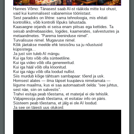
Hannes Võrno: Tänasest saab AI-st rääkida mitte kui ohust,
vaid kui kummalisest vabanemise tööriistast.
Sest paradoks on lihtne: sama tehnoloogia, mis ehitati
kontrolliks, võib kontrolli lõpuks lahustada.
Kaasaegne orjands ei seisa enam piitsas ega kettides. Ta
seisab andmebaasides, logides, kaamerates, salvestustes ja
metaandmetes. “Parema teeninduse nimel”.
Turvalisuse nimel. Mugavuse nimel.
Kõik jäetakse meelde ehk teisisõnu sa ju nõustusid
küpsistega…
Ja just siin tuleb AI mängu.
Kui iga foto võib olla sünteetiline.
Kui iga video võib olla genereeritud.
Kui iga hääl võib olla kloonitud.
Kui iga nägu võib olla loodud nullist.
Siis murdub kõige tähtsam sambapaar: tõend ja usk.
Homsest alates — ilma täpset kuupäeva nimetamata —
liigume maailma, kus ei saa automaatselt öelda: “see juhtus,
sest näe, siin on salvestis”.
Trahvi esitaja peab tõestama, et materjal ei ole tehislik.
Väljapressija peab tõestama, et esitatav info on päris.
Süsteem peab tõestama, et jälg ei ole AI loodud.
Ja see on täiesti uus olukord.