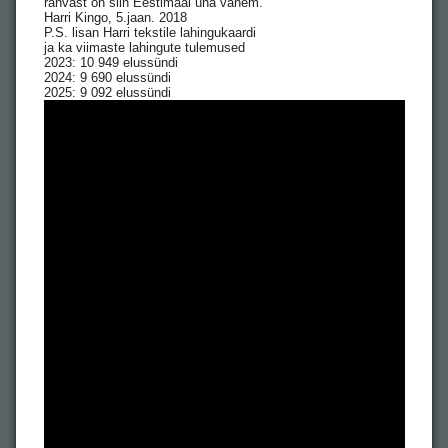
rahvast on siin Eestimaal üha vähem.
Harri Kingo, 5.jaan. 2018
P.S. lisan Harri tekstile lahingukaardi
ja ka viimaste lahingute tulemused
2023: 10 949 elussündi
2024: 9 690 elussündi
2025: 9 092 elussündi