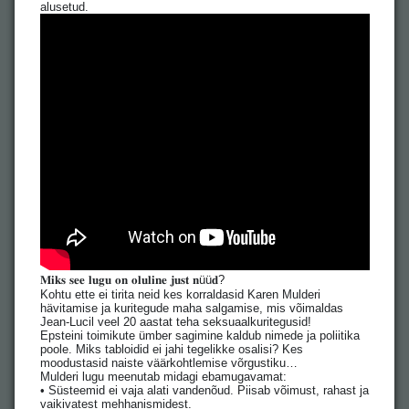
alusetud.
𝐌𝐢𝐤𝐬 𝐬𝐞𝐞 𝐥𝐮𝐠𝐮 𝐨𝐧 𝐨𝐥𝐮𝐥𝐢𝐧𝐞 𝐣𝐮𝐬𝐭 𝐧üü𝐝?
Kohtu ette ei tirita neid kes korraldasid Karen Mulderi
hävitamise ja kuritegude maha salgamise, mis võimaldas
Jean-Lucil veel 20 aastat teha seksuaalkuritegusid!
Epsteini toimikute ümber sagimine kaldub nimede ja poliitika
poole. Miks tabloidid ei jahi tegelikke osalisi? Kes
moodustasid naiste väärkohtlemise võrgustiku…
Mulderi lugu meenutab midagi ebamugavamat:
• Süsteemid ei vaja alati vandenõud. Piisab võimust, rahast ja
vaikivatest mehhanismidest.