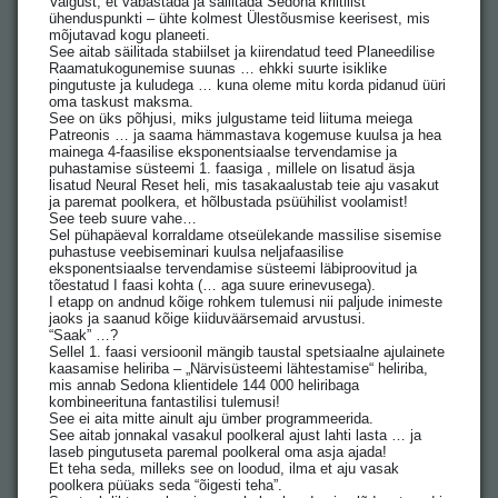
Valgust, et vabastada ja säilitada Sedona kriitilist
ühenduspunkti – ühte kolmest Ülestõusmise keerisest, mis
mõjutavad kogu planeeti.
See aitab säilitada stabiilset ja kiirendatud teed Planeedilise
Raamatukogunemise suunas … ehkki suurte isiklike
pingutuste ja kuludega … kuna oleme mitu korda pidanud üüri
oma taskust maksma.
See on üks põhjusi, miks julgustame teid liituma meiega
Patreonis … ja saama hämmastava kogemuse kuulsa ja hea
mainega 4-faasilise eksponentsiaalse tervendamise ja
puhastamise süsteemi 1. faasiga , millele on lisatud äsja
lisatud Neural Reset heli, mis tasakaalustab teie aju vasakut
ja paremat poolkera, et hõlbustada psüühilist voolamist!
See teeb suure vahe…
Sel pühapäeval korraldame otseülekande massilise sisemise
puhastuse veebiseminari kuulsa neljafaasilise
eksponentsiaalse tervendamise süsteemi läbiproovitud ja
tõestatud I faasi kohta (… aga suure erinevusega).
I etapp on andnud kõige rohkem tulemusi nii paljude inimeste
jaoks ja saanud kõige kiiduväärsemaid arvustusi.
“Saak” …?
Sellel 1. faasi versioonil mängib taustal spetsiaalne ajulainete
kaasamise heliriba – „Närvisüsteemi lähtestamise“ heliriba,
mis annab Sedona klientidele 144 000 heliribaga
kombineerituna fantastilisi tulemusi!
See ei aita mitte ainult aju ümber programmeerida.
See aitab jonnakal vasakul poolkeral ajust lahti lasta … ja
laseb pingutuseta paremal poolkeral oma asja ajada!
Et teha seda, milleks see on loodud, ilma et aju vasak
poolkera püüaks seda “õigesti teha”.