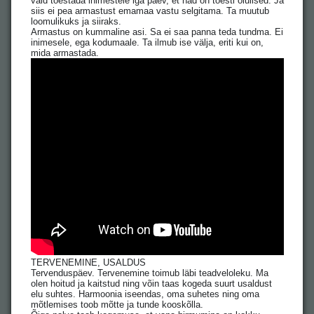
vaid tõestada inimestele iga päev, et nad on tõesti olulised. Ja
siis ei pea armastust emamaa vastu selgitama. Ta muutub
loomulikuks ja siiraks.
Armastus on kummaline asi. Sa ei saa panna teda tundma. Ei
inimesele, ega kodumaale. Ta ilmub ise välja, eriti kui on,
mida armastada.
TERVENEMINE, USALDUS
Tervenduspäev. Tervenemine toimub läbi teadveloleku. Ma
olen hoitud ja kaitstud ning võin taas kogeda suurt usaldust
elu suhtes. Harmoonia iseendas, oma suhetes ning oma
mõtlemises toob mõtte ja tunde kooskõlla.