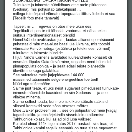
SUUR ALLIANSI OPERATSIOON VÕITLEB
Tulnukate ja inimeste hübriidbaas otse meie piirkonnas
(Sedona), mis põhjustab tulekahjusid …
millega tuletõrjujad võimatu topograafia tõttu võidelda ei saa.
[Tegelik foto meie tänavalt]
Täpselt nii … Tegevus on otse meie ukse ees.
Tegelikult ei pea te nii lähedalt vaatama, et näha selles
suitsus interdimensionaalset olendit!
GeneDeCode avalikustas just, kuidas alliansi operatsioonid
puhastasid mitu maa-alust baasi üle Ukraina, mis tootsid
võimsate Psi-võimetega (psüühika ja telekineesi võimed)
tulnukate ja inimeste hübriide.
Hiljuti Nino’s Corneris avaldatud luureandmete kohaselt oli
eesmärk lõpuks Gaia ülevõtmine, segades need hübriidid
pinnapopulatsiooniga – ja sealt edasi teiste planeetide
ülevõtmine kogu galaktikas.
See suletakse meie järjepidevate 144 000
massimeditatsioonide selge energeetilise toe toel!
Nüüd aga süžeepööre.
Saime just teate, et üks neist sügavast pimedusest tulnukate-
inimeste hübriidide baasidest on siin Sedonas … ja see
viiakse minema.
Saime sellest teada, kui meie isiklikule sõbrale rääkisid
siinsed kontaktid seda sõna otseses mõttes.
Meie „väike” probleem on … see on põhjustanud meie [väga]
tagasihoidliku ja ebajärjekindla sissetuleku katkemise
Tahhüonide kojast, kui asjad olid juba vaiksed.
Kui oled olnud 144k liige alates 2017. aastast, siis tead, et
Tahhüonide kambri tegelik eesmärk on tuua sisse tugevamat