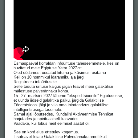
Esmaspäeval korraldan infoürituse täheseemnetele, kes on
huvitatud meie Egiptuse Yatra 2027-st.
Oled südamest oodatud liituma ja küsimusi esitama
Kell on 10 hommikul idaranniku aja järgi.
Registreeru infoüritusele
Selle tasuta ürituse käigus jagan teavet meie galaktilise
mälestuse palverännaku kohta.
15.–27. märtsini 2027 läheme “ekspeditsioonile” Egiptusesse,
et uurida iidseid galaktika paiku, järgida Galaktilise
Föderatsiooni jälgi ja viia oma inimteadvus galaktilise
intelligentsusega tasemele.
Samal ajal lõbutsedes, Kundalini Aktiveerimise Tehnikat
harjutades ja spirituaalselt kasvades
Vaadake, kui lõbus meil eelmisel aastal oli:
See on kord elus ettetulev kogemus.
Lisateavet leiate Galaktilise Palverännaku ametlikult