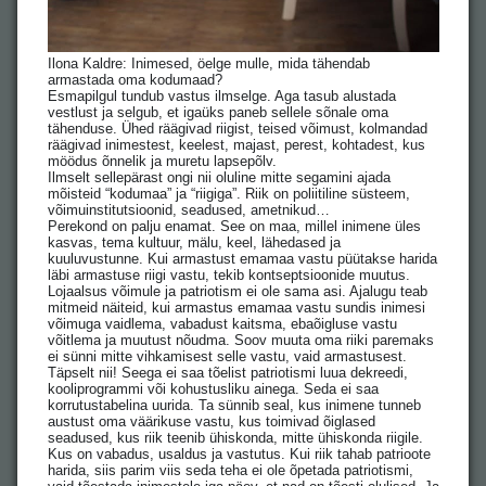
Ilona Kaldre: Inimesed, öelge mulle, mida tähendab
armastada oma kodumaad?
Esmapilgul tundub vastus ilmselge. Aga tasub alustada
vestlust ja selgub, et igaüks paneb sellele sõnale oma
tähenduse. Ühed räägivad riigist, teised võimust, kolmandad
räägivad inimestest, keelest, majast, perest, kohtadest, kus
möödus õnnelik ja muretu lapsepõlv.
Ilmselt sellepärast ongi nii oluline mitte segamini ajada
mõisteid “kodumaa” ja “riigiga”. Riik on poliitiline süsteem,
võimuinstitutsioonid, seadused, ametnikud…
Perekond on palju enamat. See on maa, millel inimene üles
kasvas, tema kultuur, mälu, keel, lähedased ja
kuuluvustunne. Kui armastust emamaa vastu püütakse harida
läbi armastuse riigi vastu, tekib kontseptsioonide muutus.
Lojaalsus võimule ja patriotism ei ole sama asi. Ajalugu teab
mitmeid näiteid, kui armastus emamaa vastu sundis inimesi
võimuga vaidlema, vabadust kaitsma, ebaõigluse vastu
võitlema ja muutust nõudma. Soov muuta oma riiki paremaks
ei sünni mitte vihkamisest selle vastu, vaid armastusest.
Täpselt nii! Seega ei saa tõelist patriotismi luua dekreedi,
kooliprogrammi või kohustusliku ainega. Seda ei saa
korrutustabelina uurida. Ta sünnib seal, kus inimene tunneb
austust oma väärikuse vastu, kus toimivad õiglased
seadused, kus riik teenib ühiskonda, mitte ühiskonda riigile.
Kus on vabadus, usaldus ja vastutus. Kui riik tahab patrioote
harida, siis parim viis seda teha ei ole õpetada patriotismi,