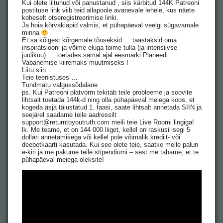
Kui olete liitunud või panustanud , siis kärbitud 144K Patreoni
postituse link viib teid allapoole avanevale lehele, kus näete
koheselt otseregistreerimise linki.
Ja hoia kõrvaklapid valmis, et pühapäeval veelgi sügavamale
minna
Et sa kõigest kõrgemale tõuseksid … taastaksid oma
inspiratsiooni ja võime eluga toime tulla (ja intensiivse
juulikuu) … toetades samal ajal eesmärki Planeedi
Vabanemise kiiremaks muutmiseks !
Liitu siin …
Teie teenistuses …
Tundmatu valgussõdalane
ps. Kui Patreoni platvorm tekitab teile probleeme ja soovite
lihtsalt toetada 144k-d ning olla pühapäeval meiega koos, et
kogeda äsja täiustatud 1. faasi, saate lihtsalt annetada SIIN ja
seejärel saadame teile aadressilt
support@returntoyoutruth.com meili teie Live Roomi lingiga!
lk. Me teame, et on 144 000 liiget, kellel on raskusi isegi 5
dollari annetamisega või kellel pole võimalik krediit- või
deebetkaarti kasutada. Kui see olete teie, saatke meile palun
e-kiri ja me pakume teile stipendiumi – sest me tahame, et te
pühapäeval meiega oleksite!