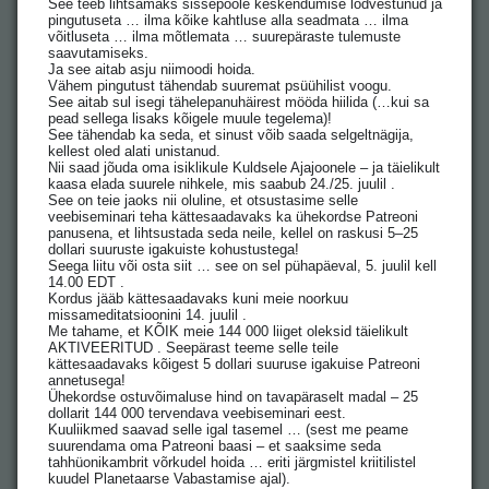
See teeb lihtsamaks sissepoole keskendumise lõdvestunud ja
pingutuseta … ilma kõike kahtluse alla seadmata … ilma
võitluseta … ilma mõtlemata … suurepäraste tulemuste
saavutamiseks.
Ja see aitab asju niimoodi hoida.
Vähem pingutust tähendab suuremat psüühilist voogu.
See aitab sul isegi tähelepanuhäirest mööda hiilida (…kui sa
pead sellega lisaks kõigele muule tegelema)!
See tähendab ka seda, et sinust võib saada selgeltnägija,
kellest oled alati unistanud.
Nii saad jõuda oma isiklikule Kuldsele Ajajoonele – ja täielikult
kaasa elada suurele nihkele, mis saabub 24./25. juulil .
See on teie jaoks nii oluline, et otsustasime selle
veebiseminari teha kättesaadavaks ka ühekordse Patreoni
panusena, et lihtsustada seda neile, kellel on raskusi 5–25
dollari suuruste igakuiste kohustustega!
Seega liitu või osta siit … see on sel pühapäeval, 5. juulil kell
14.00 EDT .
Kordus jääb kättesaadavaks kuni meie noorkuu
missameditatsioonini 14. juulil .
Me tahame, et KÕIK meie 144 000 liiget oleksid täielikult
AKTIVEERITUD . Seepärast teeme selle teile
kättesaadavaks kõigest 5 dollari suuruse igakuise Patreoni
annetusega!
Ühekordse ostuvõimaluse hind on tavapäraselt madal – 25
dollarit 144 000 tervendava veebiseminari eest.
Kuuliikmed saavad selle igal tasemel … (sest me peame
suurendama oma Patreoni baasi – et saaksime seda
tahhüonikambrit võrkudel hoida … eriti järgmistel kriitilistel
kuudel Planetaarse Vabastamise ajal).