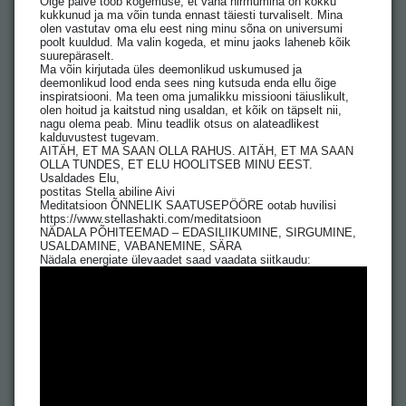
Õige palve toob kogemuse, et vana hirmumina on kokku
kukkunud ja ma võin tunda ennast täiesti turvaliselt. Mina
olen vastutav oma elu eest ning minu sõna on universumi
poolt kuuldud. Ma valin kogeda, et minu jaoks laheneb kõik
suurepäraselt.
Ma võin kirjutada üles deemonlikud uskumused ja
deemonlikud lood enda sees ning kutsuda enda ellu õige
inspiratsiooni. Ma teen oma jumalikku missiooni täiuslikult,
olen hoitud ja kaitstud ning usaldan, et kõik on täpselt nii,
nagu olema peab. Minu teadlik otsus on alateadlikest
kalduvustest tugevam.
AITÄH, ET MA SAAN OLLA RAHUS. AITÄH, ET MA SAAN
OLLA TUNDES, ET ELU HOOLITSEB MINU EEST.
Usaldades Elu,
postitas Stella abiline Aivi
Meditatsioon ÕNNELIK SAATUSEPÖÖRE ootab huvilisi
https://www.stellashakti.com/meditatsioon
NÄDALA PÕHITEEMAD – EDASILIIKUMINE, SIRGUMINE,
USALDAMINE, VABANEMINE, SÄRA
Nädala energiate ülevaadet saad vaadata siitkaudu: