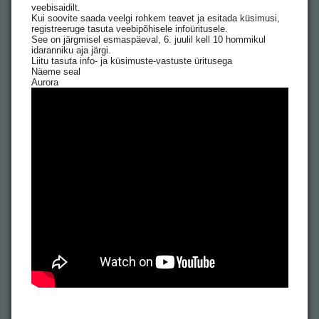
veebisaidilt.
Kui soovite saada veelgi rohkem teavet ja esitada küsimusi,
registreeruge tasuta veebipõhisele infoüritusele.
See on järgmisel esmaspäeval, 6. juulil kell 10 hommikul
idaranniku aja järgi.
Liitu tasuta info- ja küsimuste-vastuste üritusega
Näeme seal
Aurora