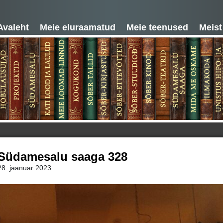
Avaleht
Meie eluraamatud
Meie teenused
Meist
Südamesalu saaga 328
28. jaanuar 2023