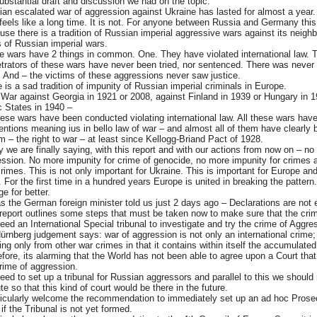
ubstantial draft and discussion we had on the topic.
an escalated war of aggression against Ukraine has lasted for almost a year.
feels like a long time. It is not. For anyone between Russia and Germany this 
se there is a tradition of Russian imperial aggressive wars against its neigh
 of Russian imperial wars.
 wars have 2 things in common. One. They have violated international law. Tw
trators of these wars have never been tried, nor sentenced. There was never
 And – the victims of these aggressions never saw justice.
 is a sad tradition of impunity of Russian imperial criminals in Europe.
 War against Georgia in 1921 or 2008, against Finland in 1939 or Hungary in 19
c States in 1940 –
hese wars have been conducted violating international law. All these wars hav
ntions meaning ius in bello law of war – and almost all of them have clearly 
m – the right to war – at least since Kellogg-Briand Pact of 1928.
 we are finally saying, with this report and with our actions from now on – no
ssion. No more impunity for crime of genocide, no more impunity for crimes 
rimes. This is not only important for Ukraine. This is important for Europe 
f. For the first time in a hundred years Europe is united in breaking the pattern
e for better.
s the German foreign minister told us just 2 days ago – Declarations are not
report outlines some steps that must be taken now to make sure that the crimi
ed an International Special tribunal to investigate and try the crime of Aggr
ürnberg judgement says: war of aggression is not only an international crime; 
ring only from other war crimes in that it contains within itself the accumulated
fore, its alarming that the World has not been able to agree upon a Court that
rime of aggression.
ed to set up a tribunal for Russian aggressors and parallel to this we shou
te so that this kind of court would be there in the future.
ticularly welcome the recommendation to immediately set up an ad hoc Prosecu
if the Tribunal is not yet formed.