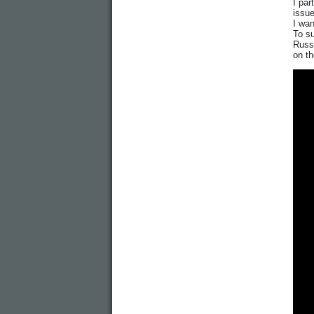
I par
issue
I wan
To su
Russi
on th