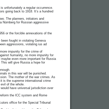
is unfortunately a regular occurrence.
bors going back to 1918. It’s a hundred
o. The planners, initiators and
 a Nürnberg for Russian aggressive
56 or the forcible annexations of the
e been fought in violating Geneva
been aggressions, violating ius ad
 more impunity for the crime of
against humanity, no more impunity for
and maybe even more important for Russia
. This will give Russia a hope for
 enough.
nals in this war will be punished.
ession. The mother of the war crimes. As
it is the supreme international crime
 evil of the whole.
 would have universal jurisdiction over
ld reform the ICC system and Rome
tors office for the Special Tribunal