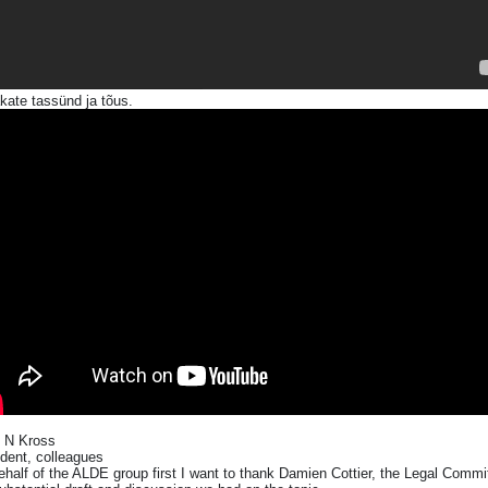
kate tassünd ja tõus.
k N Kross
dent, colleagues
half of the ALDE group first I want to thank Damien Cottier, the Legal Commi