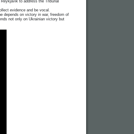
 Reykjavik to address the Tribunal
llect evidence and be vocal.
e depends on victory in war, freedom of
nds not only on Ukrainian victory but