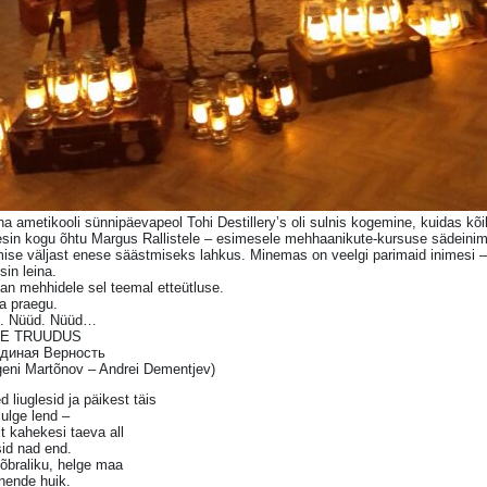
a ametikooli sünnipäevapeol Tohi Destillery’s oli sulnis kogemine, kuidas kõi
esin kogu õhtu Margus Rallistele – esimesele mehhaanikute-kursuse sädeinim
mise väljast enese säästmiseks lahkus. Minemas on veelgi parimaid inimesi –
in leina.
tan mehhidele sel teemal etteütluse.
ja praegu.
. Nüüd. Nüüd…
GE TRUUDUS
диная Верность
geni Martõnov – Andrei Dementjev)
d liuglesid ja päikest täis
julge lend –
t kahekesi taeva all
id nad end.
õbraliku, helge maa
nende huik.