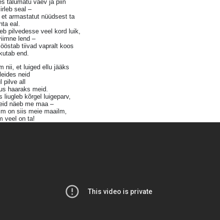
s talumatu vaev ja piin
iirleb seal –
 et armastatut nüüdsest ta
hta eal.
b pilvedesse veel kord luik,
iimne lend –
sööstab tiivad vapralt koos
kutab end.
 nii, et luiged ellu jääks
 leides neid
l pilve all
us haaraks meid.
s liugleb kõrgel luigeparv,
neid näeb me maa –
im on siis meie maailm,
 veel on ta!