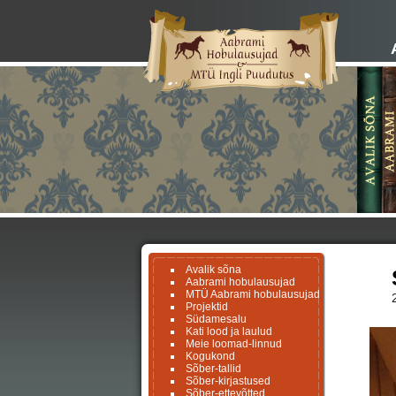
Avalik sõna
Aabrami hobulausujad
MTÜ Aabrami hobulausujad
Projektid
Südamesalu
Kati lood ja laulud
Meie loomad-linnud
Kogukond
Sõber-tallid
Sõber-kirjastused
Sõber-ettevõtted