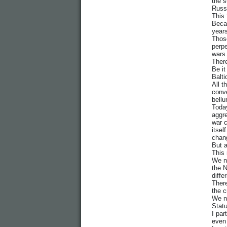
the s
Russi
This 
Becau
years
Those
perpe
wars.
There
Be it
Balti
All t
conve
bellu
Today
aggre
war c
itsel
chang
But a
This 
We ne
the N
diffe
There
the c
We ne
Statu
I par
even 