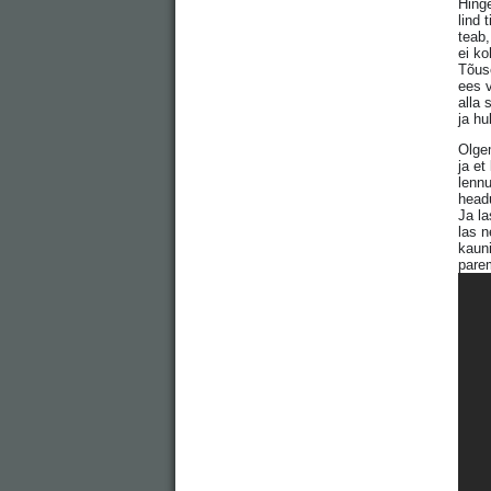
Hinge
lind t
teab,
ei ko
Tõuse
ees v
alla 
ja hu
Olgem
ja et
lennu
head
Ja la
las 
kaun
parem