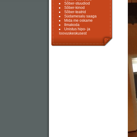
Sõber-stuudiod
Sõber-kinod
Sõber-teatrid
Südamesalu saaga
Mida me oskame
Ilmakoda
Unistus hipo- ja
loovuskeskusest