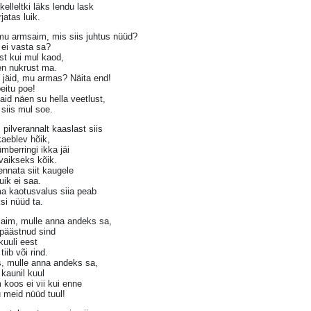
kelleltki läks lendu lask
rjatas luik.
mu armsaim, mis siis juhtus nüüd?
 ei vasta sa?
st kui mul kaod,
en nukrust ma.
 jäid, mu armas? Näita end!
eitu poe!
aid näen su hella veetlust,
siis mul soe.
 pilverannalt kaaslast siis
aeblev hõik,
mberringi ikka jäi
vaikseks kõik.
ennata siit kaugele
luik ei saa.
a kaotusvalus siia peab
ksi nüüd ta.
aim, mulle anna andeks sa,
 päästnud sind
kuuli eest
tiib või rind.
s, mulle anna andeks sa,
i kaunil kuul
koos ei vii kui enne
 meid nüüd tuul!