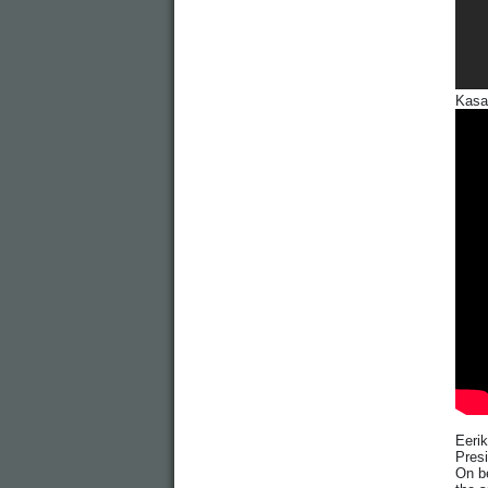
Kasa
Eeri
Presi
On be