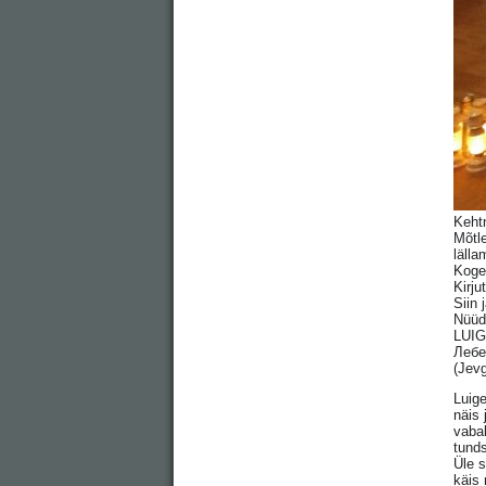
Kehtn
Mõtl
lälla
Koges
Kirju
Siin 
Nüüd
LUI
Лебе
(Jev
Luige
näis 
vabal
tunds
Üle s
käis 