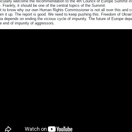
ticularly welcome the recommendation to the 4th Council of Europe Summit in
. Frankly, it should be one of the central topics of the Summit.
t to know why our own Human Rights Commissioner is not all over this and co
m it up. The report is good. We need to keep pushing this. Freedom of Ukrain
a depends on ending the vicious cycle of impunity. The future of Europe depe
e end of impunity of aggressors.