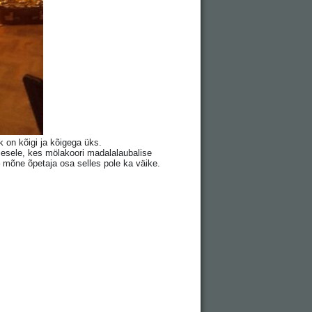
k on kõigi ja kõigega üks.
esele, kes mölakoori madalalaubalise
 mõne õpetaja osa selles pole ka väike.