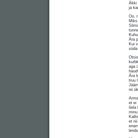
Äkki 
ja ka
Oo, 
Miks
Silmi
tunn
Kuhu
Ära p
Kui v
süda 
Otsis
kurbk
aga ü
haud
Ära l
truu 
Jääm
nii ü
Arms
et ei
õela 
minu 
Kalli
et ni
enam 
lendu