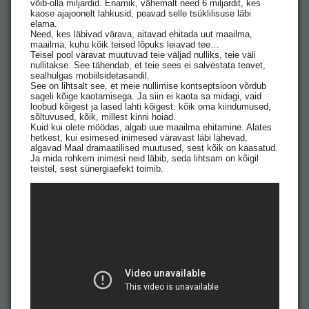
võib-olla miljardid. Enamik, vähemalt need 6 miljardit, kes
kaose ajajoonelt lahkusid, peavad selle tsüklilisuse läbi
elama.
Need, kes läbivad värava, aitavad ehitada uut maailma,
maailma, kuhu kõik teised lõpuks leiavad tee…
Teisel pool väravat muutuvad teie väljad nulliks, teie väli
nullitakse. See tähendab, et teie sees ei salvestata teavet,
sealhulgas mobiilsidetasandil.
See on lihtsalt see, et meie nullimise kontseptsioon võrdub
sageli kõige kaotamisega. Ja siin ei kaota sa midagi, vaid
loobud kõigest ja lased lahti kõigest: kõik oma kiindumused,
sõltuvused, kõik, millest kinni hoiad.
Kuid kui olete möödas, algab uue maailma ehitamine. Alates
hetkest, kui esimesed inimesed väravast läbi lähevad,
algavad Maal dramaatilised muutused, sest kõik on kaasatud.
Ja mida rohkem inimesi neid läbib, seda lihtsam on kõigil
teistel, sest sünergiaefekt toimib.