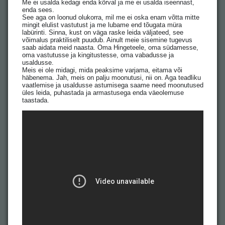
Me ei usalda kedagi enda kõrval ja me ei usalda iseennast,
enda sees.
See aga on loonud olukorra, mil me ei oska enam võtta mitte
mingit elulist vastutust ja me lubame end tõugata müra
labürinti. Sinna, kust on väga raske leida väljateed, see
võimalus praktiliselt puudub. Ainult meie sisemine tugevus
saab aidata meid naasta. Oma Hingeteele, oma südamesse,
oma vastutusse ja kingitustesse, oma vabadusse ja
usaldusse.
Meis ei ole midagi, mida peaksime varjama, eitama või
häbenema. Jah, meis on palju moonutusi, nii on. Aga teadliku
vaatlemise ja usaldusse astumisega saame need moonutused
üles leida, puhastada ja armastusega enda väeolemuse
taastada.