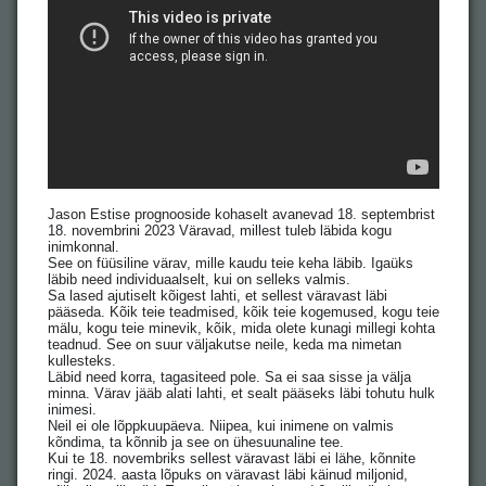
Jason Estise prognooside kohaselt avanevad 18. septembrist
18. novembrini 2023 Väravad, millest tuleb läbida kogu
inimkonnal.
See on füüsiline värav, mille kaudu teie keha läbib. Igaüks
läbib need individuaalselt, kui on selleks valmis.
Sa lased ajutiselt kõigest lahti, et sellest väravast läbi
pääseda. Kõik teie teadmised, kõik teie kogemused, kogu teie
mälu, kogu teie minevik, kõik, mida olete kunagi millegi kohta
teadnud. See on suur väljakutse neile, keda ma nimetan
kullesteks.
Läbid need korra, tagasiteed pole. Sa ei saa sisse ja välja
minna. Värav jääb alati lahti, et sealt pääseks läbi tohutu hulk
inimesi.
Neil ei ole lõppkuupäeva. Niipea, kui inimene on valmis
kõndima, ta kõnnib ja see on ühesuunaline tee.
Kui te 18. novembriks sellest väravast läbi ei lähe, kõnnite
ringi. 2024. aasta lõpuks on väravast läbi käinud miljonid,