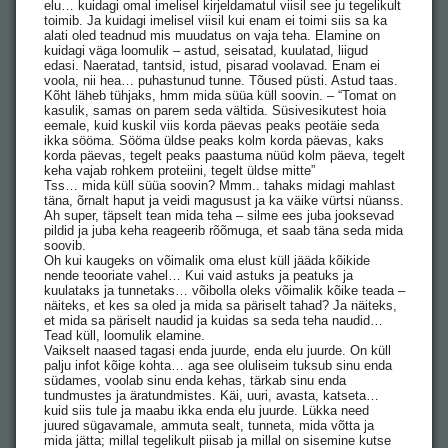
elu… kuidagi omal imelisel kirjeldamatul viisil see ju tegelikult
toimib. Ja kuidagi imelisel viisil kui enam ei toimi siis sa ka
alati oled teadnud mis muudatus on vaja teha. Elamine on
kuidagi väga loomulik – astud, seisatad, kuulatad, liigud
edasi. Naeratad, tantsid, istud, pisarad voolavad. Enam ei
voola, nii hea… puhastunud tunne. Tõused püsti. Astud taas.
Kõht läheb tühjaks, hmm mida süüa küll soovin. – “Tomat on
kasulik, samas on parem seda vältida. Süsivesikutest hoia
eemale, kuid kuskil viis korda päevas peaks peotäie seda
ikka sööma. Sööma üldse peaks kolm korda päevas, kaks
korda päevas, tegelt peaks paastuma nüüd kolm päeva, tegelt
keha vajab rohkem proteiini, tegelt üldse mitte”
Tss… mida küll süüa soovin? Mmm.. tahaks midagi mahlast
täna, õrnalt haput ja veidi magusust ja ka väike vürtsi nüanss.
Ah super, täpselt tean mida teha – silme ees juba jooksevad
pildid ja juba keha reageerib rõõmuga, et saab täna seda mida
soovib.
Oh kui kaugeks on võimalik oma elust küll jääda kõikide
nende teooriate vahel… Kui vaid astuks ja peatuks ja
kuulataks ja tunnetaks… võibolla oleks võimalik kõike teada –
näiteks, et kes sa oled ja mida sa päriselt tahad? Ja näiteks,
et mida sa päriselt naudid ja kuidas sa seda teha naudid…
Tead küll, loomulik elamine.
Vaikselt naased tagasi enda juurde, enda elu juurde. On küll
palju infot kõige kohta… aga see oluliseim tuksub sinu enda
südames, voolab sinu enda kehas, tärkab sinu enda
tundmustes ja äratundmistes. Käi, uuri, avasta, katseta…
kuid siis tule ja maabu ikka enda elu juurde. Lükka need
juured sügavamale, ammuta sealt, tunneta, mida võtta ja
mida jätta; millal tegelikult piisab ja millal on sisemine kutse