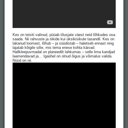
Kes on teisiti valinud, püüab tõusjate väest neid lõhkudes osa
saada. Nii rahvuste ja riikide kui üksikisikute tasandil. Kes on
lakanud loomast, lõhub – ja süüdistab – haletseb ennast ning
lajatab kõigile silte, mis tema enese kohta käivad.
Hallkleepuvmadal on planeedilt lahkumas – selle lima kandjad
laamendavad ja… Igaühel on olnud õigus ja võimalus valida.
Nüüd on nii.