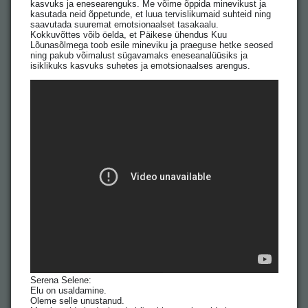
kasvuks ja enesearenguks. Me võime õppida minevikust ja
kasutada neid õppetunde, et luua tervislikumaid suhteid ning
saavutada suuremat emotsionaalset tasakaalu.
Kokkuvõttes võib öelda, et Päikese ühendus Kuu
Lõunasõlmega toob esile mineviku ja praeguse hetke seosed
ning pakub võimalust sügavamaks eneseanalüüsiks ja
isiklikuks kasvuks suhetes ja emotsionaalses arengus.
Serena Selene:
Elu on usaldamine.
Oleme selle unustanud.