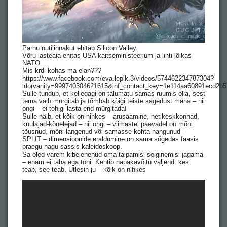
Pärnu nutilinnakut ehitab Silicon Valley.
Võru lasteaia ehitas USA kaitseministeerium ja linti lõikas
NATO.
Mis krdi kohas ma elan???
https://www.facebook.com/eva.lepik.3/videos/574462234787304?
idorvanity=999740304621615&inf_contact_key=1e114aa60891ecd2b
Sulle tundub, et kellegagi on talumatu samas ruumis olla, sest
tema vaib mürgitab ja tõmbab kõigi teiste sagedust maha – nii
ongi – ei tohigi lasta end mürgitada!
Sulle näib, et kõik on nihkes – arusaamine, netikeskkonnad,
kuulajad-kõnelejad – nii ongi – viimastel päevadel on mõni
tõusnud, mõni langenud või samasse kohta hangunud –
SPLIT – dimensioonide eraldumine on sama sõgedas faasis
praegu nagu sassis kaleidoskoop.
Sa oled varem kibelenenud oma taipamisi-selginemisi jagama
– enam ei taha ega tohi. Kehtib napakavõitu väljend: kes
teab, see teab. Ütlesin ju – kõik on nihkes