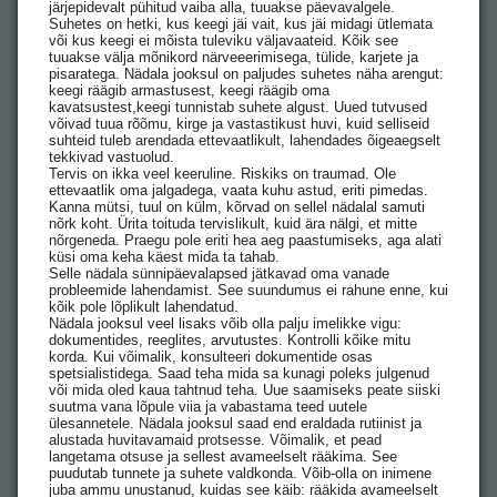
järjepidevalt pühitud vaiba alla, tuuakse päevavalgele.
Suhetes on hetki, kus keegi jäi vait, kus jäi midagi ütlemata
või kus keegi ei mõista tuleviku väljavaateid. Kõik see
tuuakse välja mõnikord närveeerimisega, tülide, karjete ja
pisaratega. Nädala jooksul on paljudes suhetes näha arengut:
keegi räägib armastusest, keegi räägib oma
kavatsustest,keegi tunnistab suhete algust. Uued tutvused
võivad tuua rõõmu, kirge ja vastastikust huvi, kuid selliseid
suhteid tuleb arendada ettevaatlikult, lahendades õigeaegselt
tekkivad vastuolud.
Tervis on ikka veel keeruline. Riskiks on traumad. Ole
ettevaatlik oma jalgadega, vaata kuhu astud, eriti pimedas.
Kanna mütsi, tuul on külm, kõrvad on sellel nädalal samuti
nõrk koht. Ürita toituda tervislikult, kuid ära nälgi, et mitte
nõrgeneda. Praegu pole eriti hea aeg paastumiseks, aga alati
küsi oma keha käest mida ta tahab.
Selle nädala sünnipäevalapsed jätkavad oma vanade
probleemide lahendamist. See suundumus ei rahune enne, kui
kõik pole lõplikult lahendatud.
Nädala jooksul veel lisaks võib olla palju imelikke vigu:
dokumentides, reeglites, arvutustes. Kontrolli kõike mitu
korda. Kui võimalik, konsulteeri dokumentide osas
spetsialistidega. Saad teha mida sa kunagi poleks julgenud
või mida oled kaua tahtnud teha. Uue saamiseks peate siiski
suutma vana lõpule viia ja vabastama teed uutele
ülesannetele. Nädala jooksul saad end eraldada rutiinist ja
alustada huvitavamaid protsesse. Võimalik, et pead
langetama otsuse ja sellest avameelselt rääkima. See
puudutab tunnete ja suhete valdkonda. Võib-olla on inimene
juba ammu unustanud, kuidas see käib: rääkida avameelselt