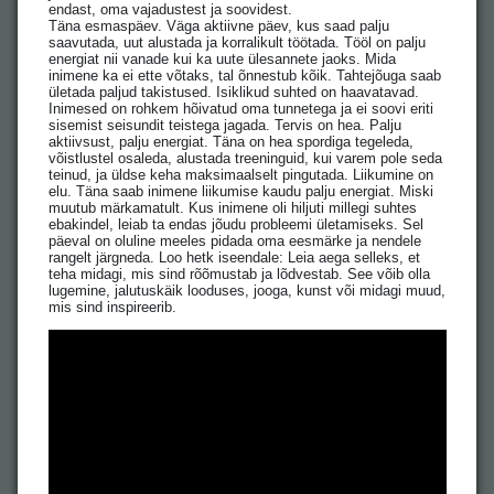
endast, oma vajadustest ja soovidest.
Täna esmaspäev. Väga aktiivne päev, kus saad palju
saavutada, uut alustada ja korralikult töötada. Tööl on palju
energiat nii vanade kui ka uute ülesannete jaoks. Mida
inimene ka ei ette võtaks, tal õnnestub kõik. Tahtejõuga saab
ületada paljud takistused. Isiklikud suhted on haavatavad.
Inimesed on rohkem hõivatud oma tunnetega ja ei soovi eriti
sisemist seisundit teistega jagada. Tervis on hea. Palju
aktiivsust, palju energiat. Täna on hea spordiga tegeleda,
võistlustel osaleda, alustada treeninguid, kui varem pole seda
teinud, ja üldse keha maksimaalselt pingutada. Liikumine on
elu. Täna saab inimene liikumise kaudu palju energiat. Miski
muutub märkamatult. Kus inimene oli hiljuti millegi suhtes
ebakindel, leiab ta endas jõudu probleemi ületamiseks. Sel
päeval on oluline meeles pidada oma eesmärke ja nendele
rangelt järgneda. Loo hetk iseendale: Leia aega selleks, et
teha midagi, mis sind rõõmustab ja lõdvestab. See võib olla
lugemine, jalutuskäik looduses, jooga, kunst või midagi muud,
mis sind inspireerib.