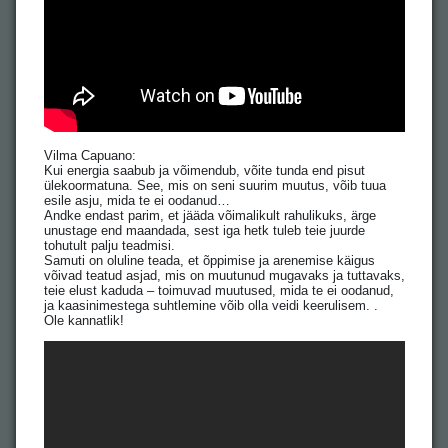
Vilma Capuano:
Kui energia saabub ja võimendub, võite tunda end pisut
ülekoormatuna. See, mis on seni suurim muutus, võib tuua
esile asju, mida te ei oodanud…
Andke endast parim, et jääda võimalikult rahulikuks, ärge
unustage end maandada, sest iga hetk tuleb teie juurde
tohutult palju teadmisi.
Samuti on oluline teada, et õppimise ja arenemise käigus
võivad teatud asjad, mis on muutunud mugavaks ja tuttavaks,
teie elust kaduda – toimuvad muutused, mida te ei oodanud,
ja kaasinimestega suhtlemine võib olla veidi keerulisem. .
Ole kannatlik!