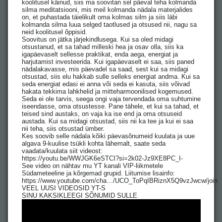
koolitusel käinud, siis ma soovitan sel päeval teha kolmanda
silma meditatsiooni, mis meil kolmanda nädala materjalides
on, et puhastada täielikult oma kolmas silm ja siis läbi
kolmanda silma luua selged taotlused ja otsused nii, nagu sa
neid koolitusel õppisid.
Soovitus on jätka järjekindlusega. Kui sa oled midagi
otsustanud, et sa tahad milleski hea ja osav olla, siis ka
igapäevaselt sellesse praktikat, enda aega, energiat ja
harjutamist investeerida. Kui igapäevaselt ei saa, siis paned
nädalakavasse, mis päevadel sa saad, sest kui sa midagi
otsustad, siis elu hakkab sulle selleks energiat andma. Kui sa
seda energiat edasi ei anna või seda ei kasuta, siis võivad
hakata tekkima lahkhelid ja mitteharmoonilised kogemused.
Seda ei ole tarvis, seega ongi vaja tervendada oma suhtumine
iseendasse, oma otsustesse. Pane tähele, et kui sa tahad, et
teised sind austaks, on vaja ka ise end ja oma otsuseid
austada. Kui sa midagi otsustad, siis nii ka tee ja kui ei saa
nii teha, siis otsustad ümber.
Kes soovib selle nädala kõiki päevasõnumeid kuulata ja uue
algava 9-kuulise tsükli kohta lähemalt, saate seda
vaadata/kuulata siit videost:
https://youtu.be/WWJGK6eSTCI?si=2k02-Jz9XE8PC_I-
See video on nähtav mu YT kanali VIP-liikmetele
Südameteeline ja kõrgemad grupid. Liitumise lisainfo:
https://www.youtube.com/cha…/UCO_ToPqIBRiznX5Q9vzJwcw/join
VEEL UUSI VIDEOSID YT-S
SINU KAKSIKLEEGI SÕNUMID SULLE