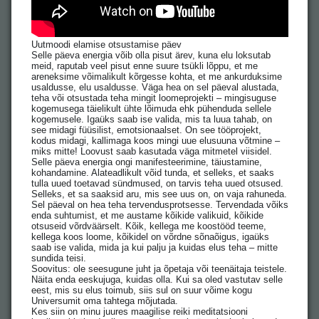
Uutmoodi elamise otsustamise päev
Selle päeva energia võib olla pisut ärev, kuna elu loksutab
meid, raputab veel pisut enne suure tsükli lõppu, et me
areneksime võimalikult kõrgesse kohta, et me ankurduksime
usaldusse, elu usaldusse. Väga hea on sel päeval alustada,
teha või otsustada teha mingit loomeprojekti – mingisuguse
kogemusega täielikult ühte lõimuda ehk pühenduda sellele
kogemusele. Igaüks saab ise valida, mis ta luua tahab, on
see midagi füüsilist, emotsionaalset. On see tööprojekt,
kodus midagi, kallimaga koos mingi uue elusuuna võtmine –
miks mitte! Loovust saab kasutada väga mitmetel viisidel.
Selle päeva energia ongi manifesteerimine, täiustamine,
kohandamine. Alateadlikult võid tunda, et selleks, et saaks
tulla uued toetavad sündmused, on tarvis teha uued otsused.
Selleks, et sa saaksid aru, mis see uus on, on vaja rahuneda.
Sel päeval on hea teha tervendusprotsesse. Tervendada võiks
enda suhtumist, et me austame kõikide valikuid, kõikide
otsuseid võrdväärselt. Kõik, kellega me koostööd teeme,
kellega koos loome, kõikidel on võrdne sõnaõigus, igaüks
saab ise valida, mida ja kui palju ja kuidas elus teha – mitte
sundida teisi.
Soovitus: ole seesugune juht ja õpetaja või teenäitaja teistele.
Näita enda eeskujuga, kuidas olla. Kui sa oled vastutav selle
eest, mis su elus toimub, siis sul on suur võime kogu
Universumit oma tahtega mõjutada.
Kes siin on minu juures maagilise reiki meditatsiooni