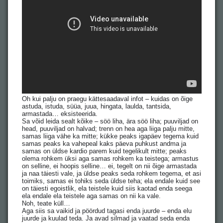
Oh kui palju on praegu kättesaadaval infot – kuidas on õige
astuda, istuda, süüa, juua, hingata, laulda, tantsida,
armastada… eksisteerida.
Sa võid leida sealt kõike – söö liha, ära söö liha; puuviljad on
head, puuviljad on halvad; trenn on hea aga liiga palju mitte,
samas liiga vähe ka mitte; kükke peaks igapäev tegema kuid
samas peaks ka vahepeal kaks päeva puhkust andma ja
samas on üldse kardio parem kuid tegelikult mitte; peaks
olema rohkem üksi aga samas rohkem ka teistega; armastus
on selline, ei hoopis selline… ei, tegelt on nii õige armastada
ja naa täiesti vale, ja üldse peaks seda rohkem tegema, et asi
toimiks, samas ei tohiks seda üldse teha; ela endale kuid see
on täiesti egoistlik, ela teistele kuid siis kaotad enda seega
ela endale ela teistele aga samas on nii ka vale.
Noh, teate küll…
Aga siis sa vaikid ja pöördud tagasi enda juurde – enda elu
juurde ja kuulad teda. Ja avad silmad ja vaatad seda enda