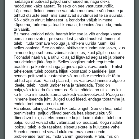
nädalaga muutuvad paljud sündmused nii, nagu oleks
möödunud kaks aastat. Teiseks on see vastutustundlik.
Täpsemalt öeldes inimene vastutab muutuvate sündmuste ja
tehtud otsuste eest, mis suunavad sündmused teise suunda..
Kõik sõltub ainult inimesest ja koridorist väljub inimene
küpsema, tarkema ja teadlikumana, teenides ära seda, mida
ta väärib.
Esimene koridori nädal haarab inimese ja viib endaga kaasa
eemale erinevatest protsessidest ja sündmustest. Inimesel
tuleb liituda tormava vooluga ja rohkem uurida ruumi, kui
selles osaleda. See on nädal aktiivsete sündmuste jaoks, kus
inimene tegutseb oma võimaluste piires, kuid jälgib ja uurib.
Töönädal näeb välja rahulik: asjad liiguvad aeglaselt ja plaane
muudetakse järk-järgult. Selles loogikas tuleb tegutseda
teadlikult ja kontrollida iga järgneva päevakava punkti. Erilist
tähelepanu tuleb pöörata hiljuti koostatud plaanidele: just
nendes peituvad kiirustamise või muutlike meeleolude tõttu
tehtud apsakad. Vanad plaanid, mis vastavad inimese algsele
ideele, tuleb lihtsalt ümber teha ja täiendada. Tööd on
palju,võib tekkida ülekoormus. Sellel nädalal on nii kiitus kui
ka kriitika inimesele sama raskesti vastuvõetavad. Praegu on
inimene iseenda juht. Julged uued ideed, endaga töötamine ja
endale toetumine on edukad.
Rahalised tehingud võivad tekitada pinget. See on hea nädal
teenimiseks, paljud võivad teenida hea sissetuleku või
täiendava tulu, näiteks boonuse kujul, kuid kulutusi tuleb ka
palju. Kulud võivad olla vältimatud või oodatud. Kogu nädala
jooksul tuleb leida tasakaal sissetulekute ja kulutuste vahel.
Suhetes inimesed viivad olukorra teravuseni nende
probleemide raames, mida varem ignoreeriti. Prahi, mis on