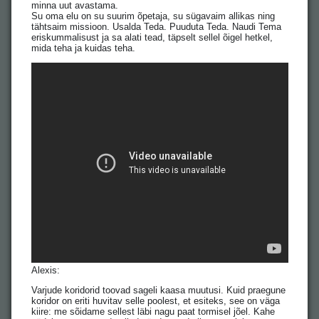
minna uut avastama.
Su oma elu on su suurim õpetaja, su sügavaim allikas ning
tähtsaim missioon. Usalda Teda. Puuduta Teda. Naudi Tema
eriskummalisust ja sa alati tead, täpselt sellel õigel hetkel,
mida teha ja kuidas teha.
Alexis:
Varjude koridorid toovad sageli kaasa muutusi. Kuid praegune
koridor on eriti huvitav selle poolest, et esiteks, see on väga
kiire: me sõidame sellest läbi nagu paat tormisel jõel. Kahe