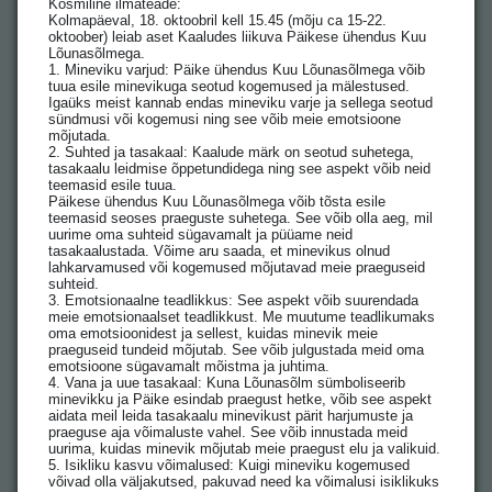
Kosmiline ilmateade:
Kolmapäeval, 18. oktoobril kell 15.45 (mõju ca 15-22.
oktoober) leiab aset Kaaludes liikuva Päikese ühendus Kuu
Lõunasõlmega.
1. Mineviku varjud: Päike ühendus Kuu Lõunasõlmega võib
tuua esile minevikuga seotud kogemused ja mälestused.
Igaüks meist kannab endas mineviku varje ja sellega seotud
sündmusi või kogemusi ning see võib meie emotsioone
mõjutada.
2. Suhted ja tasakaal: Kaalude märk on seotud suhetega,
tasakaalu leidmise õppetundidega ning see aspekt võib neid
teemasid esile tuua.
Päikese ühendus Kuu Lõunasõlmega võib tõsta esile
teemasid seoses praeguste suhetega. See võib olla aeg, mil
uurime oma suhteid sügavamalt ja püüame neid
tasakaalustada. Võime aru saada, et minevikus olnud
lahkarvamused või kogemused mõjutavad meie praeguseid
suhteid.
3. Emotsionaalne teadlikkus: See aspekt võib suurendada
meie emotsionaalset teadlikkust. Me muutume teadlikumaks
oma emotsioonidest ja sellest, kuidas minevik meie
praeguseid tundeid mõjutab. See võib julgustada meid oma
emotsioone sügavamalt mõistma ja juhtima.
4. Vana ja uue tasakaal: Kuna Lõunasõlm sümboliseerib
minevikku ja Päike esindab praegust hetke, võib see aspekt
aidata meil leida tasakaalu minevikust pärit harjumuste ja
praeguse aja võimaluste vahel. See võib innustada meid
uurima, kuidas minevik mõjutab meie praegust elu ja valikuid.
5. Isikliku kasvu võimalused: Kuigi mineviku kogemused
võivad olla väljakutsed, pakuvad need ka võimalusi isiklikuks