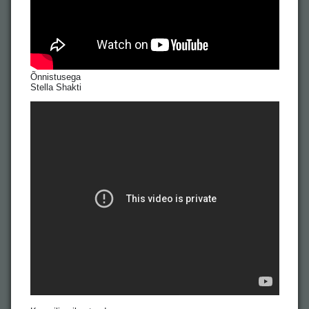
Õnnistusega
Stella Shakti