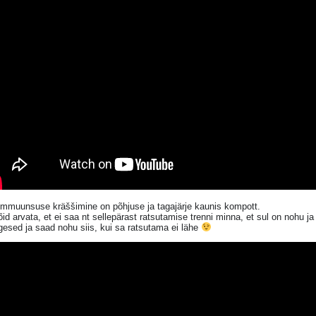
immuunsuse kräššimine on põhjuse ja tagajärje kaunis kompott.
id arvata, et ei saa nt sellepärast ratsutamise trenni minna, et sul on nohu ja
igesed ja saad nohu siis, kui sa ratsutama ei lähe