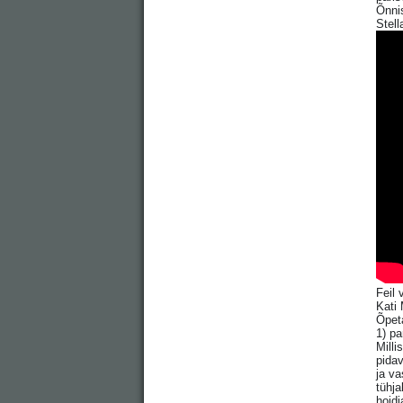
Õnni
Stell
Feil
Kati 
Õpeta
1) pa
Milli
pidav
ja va
tühja
hoid