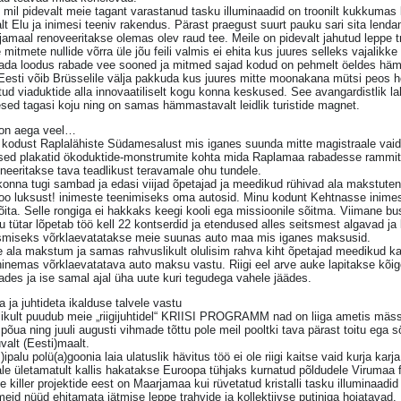
mil pidevalt meie tagant varastanud tasku illuminaadid on troonilt kukkumas l
lt Elu ja inimesi teeniv rakendus. Pärast praegust suurt pauku sari sita lenda
jamaal renoveeritakse olemas olev raud tee. Meile on pidevalt jahutud lepp
 mitmete nullide võrra üle jõu feili valmis ei ehita kus juures selleks vajalikk
tada loodus rabade vee sooned ja mitmed sajad kodud on pehmelt öeldes häm
esti võib Brüsselile välja pakkuda kus juures mitte moonakana mütsi peos ho
tud viaduktide alla innovaatiliselt kogu konna keskused. See avangardistlik la
sed tagasi koju ning on samas hämmastavalt leidlik turistide magnet.
 on aega veel…
kodust Raplalähiste Südamesalust mis iganes suunda mitte magistraale vaid 
ased plakatid ökoduktide-monstrumite kohta mida Raplamaa rabadesse rammita
tineeritakse tava teadlikust teravamale ohu tundele.
onna tugi sambad ja edasi viijad õpetajad ja meedikud rühivad ala makstuten
oo luksust! inimeste teenimiseks oma autosid. Minu kodunt Kehtnasse inimesi 
õita. Selle rongiga ei hakkaks keegi kooli ega missioonile sõitma. Viimane b
 tütar lõpetab töö kell 22 kontserdid ja etendused alles seitsmest algavad ja kõ
miseks võrklaevatatakse meie suunas auto maa mis iganes maksusid.
 ala makstum ja samas rahvuslikult olulisim rahva kiht õpetajad meedikud kai
hinemas võrklaevatatava auto maksu vastu. Riigi eel arve auke lapitakse kõi
tades ja ise samal ajal üha uute kuri tegudega vahele jäädes.
ta ja juhtideta ikalduse talvele vastu
likult puudub meie „riigijuhtidel“ KRIISI PROGRAMM nad on liiga ametis mäs
 põua ning juuli augusti vihmade tõttu pole meil pooltki tava pärast toitu ega 
valt (Eesti)maalt.
)ipalu polü(a)goonia laia ulatuslik hävitus töö ei ole riigi kaitse vaid kurja ka
le ületamatult kallis hakatakse Euroopa tühjaks kurnatud põldudele Virumaa f
 killer projektide eest on Maarjamaa kui rüvetatud kristalli tasku illuminaa
eid nüüd ehitamata jätmise leppe trahvide ja kollektiivse putiniga hoiatavad.