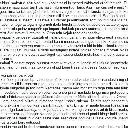
t kinni makstud sõltuvad suu korvistatud inimesed väidavad et feil b tuleb. Ei
atakse nagu soovitas liiga hästi informeeritud Hardo Aasmäe kes selle eest “tr
use lima laotamise järel tuleb päeva valgele sest kõik tausta teadjad pole kor
 taga pool välja nägi ning millised diilid sellega kaasas käisid. See on olnud se
le usinatele süsteemi sulastele suuremat ja väiksemat sorti poliitikutele igal
 tasemel tegelastega ning ametnikele bürokraatidele omadele ustavatele jagub 
l oma talu pidav misjonär aja kirjanik hakkab piisava summa eest ajama teist
mist õigustavat ülistavat ila. Oma talu vajab raha aru saadav.
 õiguslik genosse jutustab et neile pakuti varianti et nõus oleku eest saadak
u osta. Sealt oli eelnevalt tehtud ka nii muuseas uuringud näiteks kruusa 
n välis maa mehena osta maa omanikelt vastavad tükid kokku. Nood rõõmustas
 järel tulijast udu pea ja ostis nostalgiast kolme kordse hinnaga mõttetu võs
ma feil b või siis sealt saab tegelikult kaevandada metsikus mahus kruusa ja
trumile.
umbati 7 aastat tagasi süütust maatükist välja miljoneid mis läksid jagamisele
alju neid tühiseid maa tükke on olnud kogu trassi ulatuses? Nüüd on aeg ka se
või pärast pankrotti
kui õpetaja talupidaja visioneerin õhku ehitatud viaduktidele rakendust ning o
meelt et riiklik pankrot à la Island ning sellele järgnev puhas oma riiklik leht 
koole sulgedes ja töö kohti kaotades metsa veo monstrumitega küla teid lõhk
e mooduleid naelutades on eba liba rahva juhid maskide langemise protsessi 
etult ehitatavad viaduktid jääksid hämmingus mööda sõitjaid kollitama. Õnn
 järel saavad lollitatud inimesed tagasi maale tulema. Ja siis saab nendest 
di praktiline humoorikas vajalik kauba märk. Ehitame maale tagasi tulnud in
sed. Iga kaar kasvaja on kujundatav veidraks aga vahvaks arhitektuuriliseks 
us pere arst teenindajad vanade ja orbude kodu hobud ponid hinge hoidjateks
das on realiseerunud geniaalne idee seenioride kodude ja laste kodude ühen
mus ületab kõik ootused!
ad inimesed leidsid armastavad lapse lapsed ning orvud tundsid esimest kord