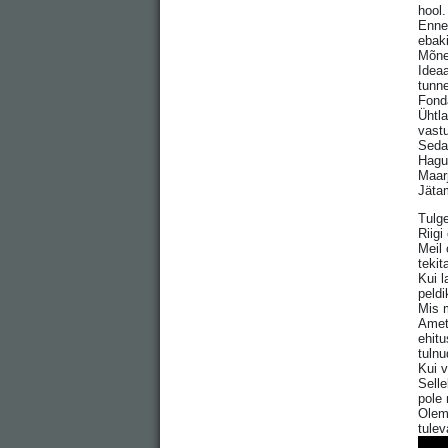
hool.
Enne
ebak
Mõned
Ideaa
tunn
Fond
Ühtla
vastu
Sedas
Hagud
Maar
Jätam
Tulge
Riig
Meil 
tekit
Kui l
peldi
Mis 
Amet
ehit
tulnu
Kui v
Selle
pole 
Oleme
tulev