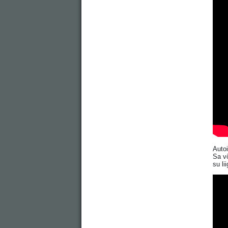
Auto
Sa võ
su li