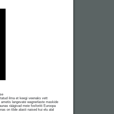
sse
itatud ilma et keegi veenaks vett
lt ametis langevate wagnerlaste maskide
aunas räägivad meie fosforiiti Euroopa
as on tõde alasti naised kui elu alal