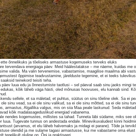
 ette õnnelikuks ja tõeliseks armastuse kogemuseks terveks eluks
ure tervendava energiaga päev. Meid häälestatakse – me näeme, kuidas me o
sime valida. Ma valin tervenemise, vabastamise, maagilise maailma abi vast
gemustest õppimise teadvustamine, järelduste tegemine, et ei teeks tuleviku
saaksid teinekord teisiti teha.
 päev luua edu ja õnnestumiste taotlusi – sel päeval saab sinu jaoks mingi t
edukas, kõik läheb väga hästi, oled mõnusas hoovuses, elu kannab sind. Kõik 
nud.
kendu sellele, et sa mäletad, et puhtus, süütus on sinu tõeline olek. Sa ei
 ole sinu vead, sa ei ole sinu valikud, sa ei ole sinu mõtted, sa ei ole sinu tu
us, armastus, Algallika valgus, mis on siia Maa peale laskunud. Seda mälet
avad kõik madalasageduslikud energiad vabanema.
le nendes kogemustes, millistes sa tahad. Tunneta läbi südame, miks see ol
r luua. Tugevate tunnus on andestada endale. Minevikuvaludest kinni hoidmin
antsust (arvamus, et elu läheb halvemaks ja midagi ei parane). Tõde ja tervi
stuse olendid ja me sulame tagasi armastusse, kui me vabastame oma elust s
elt tegelikult oluline on. Õpi ja praktiseeri.