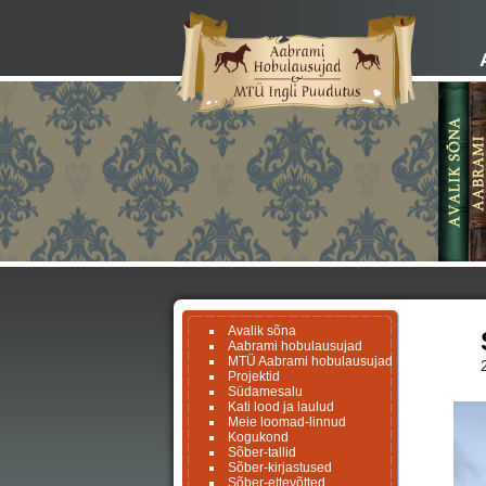
Avalik sõna
Aabrami hobulausujad
MTÜ Aabrami hobulausujad
Projektid
Südamesalu
Kati lood ja laulud
Meie loomad-linnud
Kogukond
Sõber-tallid
Sõber-kirjastused
Sõber-ettevõtted