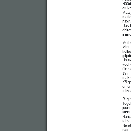
Nüüd 
aruka
Maar
meile
hävi
Uus E
ehita
inime
Meil
Minu 
koll
giljo
Ühisk
veel 
üle s
19 mu
maks
Kõige
on ü
tulis
Riigi
Tege
jaani
lahku
Nur(s
rahva
Nende
nad m