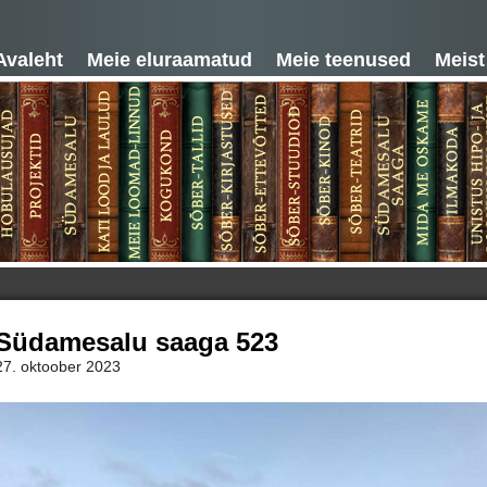
Avaleht
Meie eluraamatud
Meie teenused
Meist
Südamesalu saaga 523
27. oktoober 2023