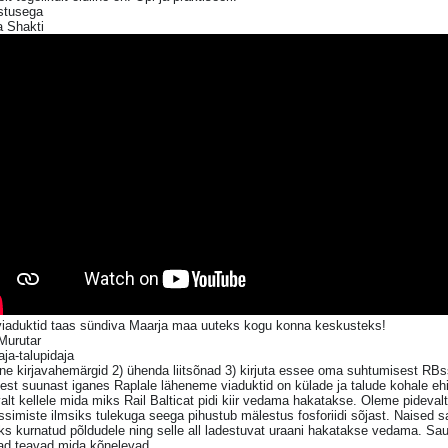
stusega
a Shakti
 viaduktid taas sündiva Maarja maa uuteks kogu konna keskusteks!
Murutar
ja-talupidaja
ne kirjavahemärgid 2) ühenda liitsõnad 3) kirjuta essee oma suhtumisest RB
sest suunast iganes Raplale läheneme viaduktid on külade ja talude kohale eh
alt kellele mida miks Rail Balticat pidi kiir vedama hakatakse. Oleme pideva
ssimiste ilmsiks tulekuga seega pihustub mälestus fosforiidi sõjast. Naised s
ks kurnatud põldudele ning selle all ladestuvat uraani hakatakse vedama. Saun
jad teavad mida kõnelevad.