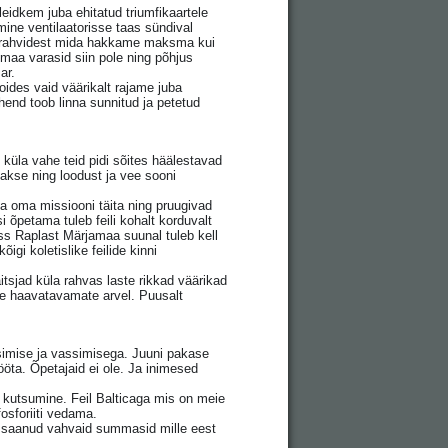
eidkem juba ehitatud triumfikaartele
mine ventilaatorisse taas sündival
e trahvidest mida hakkame maksma kui
e maa varasid siin pole ning põhjus
ar.
ides vaid väärikalt rajame juba
hend toob linna sunnitud ja petetud
küla vahe teid pidi sõites häälestavad
kse ning loodust ja vee sooni
a oma missiooni täita ning pruugivad
õpetama tuleb feili kohalt korduvalt
uss Raplast Märjamaa suunal tuleb kell
igi koletislike feilide kinni
tsjad küla rahvas laste rikkad väärikad
ge haavatavamate arvel. Puusalt
simise ja vassimisega. Juuni pakase
sööta. Õpetajaid ei ole. Ja inimesed
rja kutsumine. Feil Balticaga mis on meie
osforiiti vedama.
did saanud vahvaid summasid mille eest