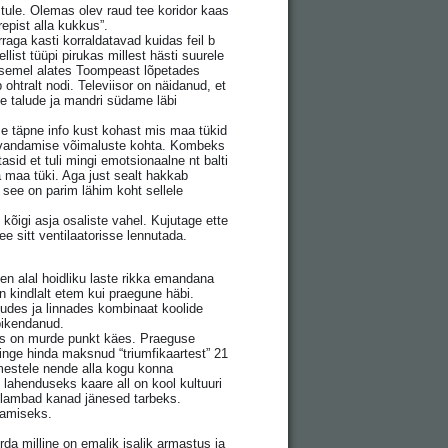
 tule. Olemas olev raud tee koridor kaas
epist alla kukkus”.
raga kasti korraldatavad kuidas feil b
llist tüüpi pirukas millest hästi suurele
 tasemel alates Toompeast lõpetades
ohtralt nodi. Televiisor on näidanud, et
e talude ja mandri südame läbi
se täpne info kust kohast mis maa tükid
kaevandamise võimaluste kohta. Kombeks
id et tuli mingi emotsionaalne nt balti
a maa tüki. Aga just sealt hakkab
 see on parim lähim koht sellele
 kõigi asja osaliste vahel. Kujutage ette
e sitt ventilaatorisse lennutada.
len alal hoidliku laste rikka emandana
on kindlalt etem kui praegune häbi.
udes ja linnades kombinaat koolide
pikendanud.
eks on murde punkt käes. Praeguse
hinge hinda maksnud “triumfikaartest” 21
imestele nende alla kogu konna
lahenduseks kaare all on kool kultuuri
 lambad kanad jänesed tarbeks.
damiseks.
a milline on emalik isalik armastus ja