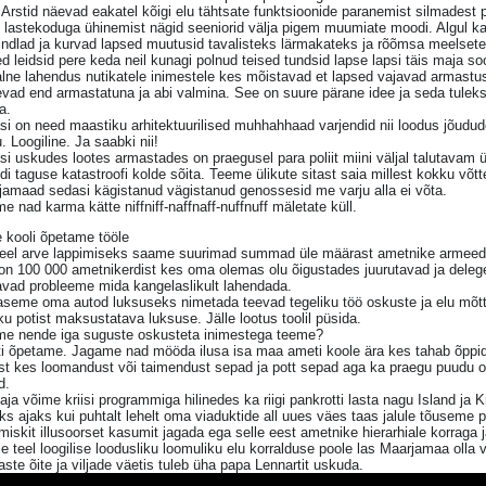
 Arstid näevad eakatel kõigi elu tähtsate funktsioonide paranemist silmadest p
 lastekoduga ühinemist nägid seeniorid välja pigem muumiate moodi. Algul k
indlad ja kurvad lapsed muutusid tavalisteks lärmakateks ja rõõmsa meelsete
 leidsid pere keda neil kunagi polnud teised tundsid lapse lapsi täis maja so
lne lahendus nutikatele inimestele kes mõistavad et lapsed vajavad armastus
evad end armastatuna ja abi valmina. See on suure pärane idee ja seda tule
a.
si on need maastiku arhitektuurilised muhhahhaad varjendid nii loodus jõudud
. Loogiline. Ja saabki nii!
i uskudes lootes armastades on praegusel para poliit miini väljal talutavam
i taguse katastroofi kolde sõita. Teeme ülikute sitast saia millest kokku võtte
jamaad sedasi kägistanud vägistanud genossesid me varju alla ei võta.
e nad karma kätte niffniff-naffnaff-nuffnuff mäletate küll.
 kooli õpetame tööle
i eel arve lappimiseks saame suurimad summad üle määrast ametnike armee
on 100 000 ametnikerdist kes oma olemas olu õigustades juurutavad ja delegee
avad probleeme mida kangelaslikult lahendada.
aseme oma autod luksuseks nimetada teevad tegeliku töö oskuste ja elu mõtte
ku potist maksustatava luksuse. Jälle lootus toolil püsida.
me nende iga suguste oskusteta inimestega teeme?
i õpetame. Jagame nad mööda ilusa isa maa ameti koole ära kes tahab õpp
ust kes loomandust või taimendust sepad ja pott sepad aga ka praegu puudu o
d.
aja võime kriisi programmiga hilinedes ka riigi pankrotti lasta nagu Island ja 
ks ajaks kui puhtalt lehelt oma viaduktide all uues väes taas jalule tõuseme
miskit illusoorset kasumit jagada ega selle eest ametnike hierarhiale korrag
 teel loogilise loodusliku loomuliku elu korralduse poole las Maarjamaa olla 
aste õite ja viljade väetis tuleb üha papa Lennartit uskuda.