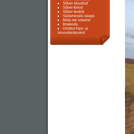
Sõber-stuudiod
Sõber-kinod
Sõber-teatrid
Südamesalu saaga
Mida me oskame
Ilmakoda
Unistus hipo- ja
loovuskeskusest