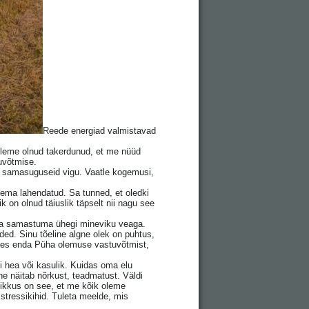
Reede energiad valmistavad
leme olnud takerdunud, et me nüüd
uvõtmise.
s samasuguseid vigu. Vaatle kogemusi,
eema lahendatud. Sa tunned, et oledki
on olnud täiuslik täpselt nii nagu see
 pea samastuma ühegi mineviku veaga.
nded. Sinu tõeline algne olek on puhtus,
ades enda Püha olemuse vastuvõtmist,
i hea või kasulik. Kuidas oma elu
e näitab nõrkust, teadmatust. Väldi
klikkus on see, et me kõik oleme
tressikihid. Tuleta meelde, mis