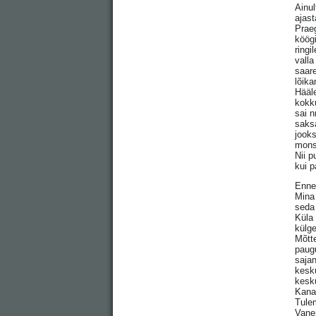
Ainul
ajast
Praeg
köögi
ringi
valla
saare
lõika
Hääle
kokk
sai n
saksa
jooks
mons
Nii p
kui p
Enne 
Mina 
seda 
Küla 
külg
Mõtt
paugu
sajan
kesku
kesk
Kana
Tule
Vanem