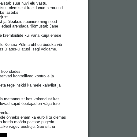
aistab suur huvi elu vastu.
aisus olemisest keeldunud hirmunud
ks lasteks.
ojust.
t ja üksikuid seeniore ning nood
ks edasi arendada rõõmustab Jane
e kremloidide kui vana kurja enese
 üle Kehtna Põlma uhhuu õuduka või
s üllatus-üllatus! isegi võidame.
d koondades.
rivad kontrollivad kontrolle ja
ta tegelinskid ka meie kahvlist ja
ida metsandust kes kokandust kes
levad sajad õpetajad on väga tere
Kreeka.
 pole õnneks enam ka euro liitu olemas
a ja korda mööda peesse pugeda.
väike vägev eeskuju. See sitt on