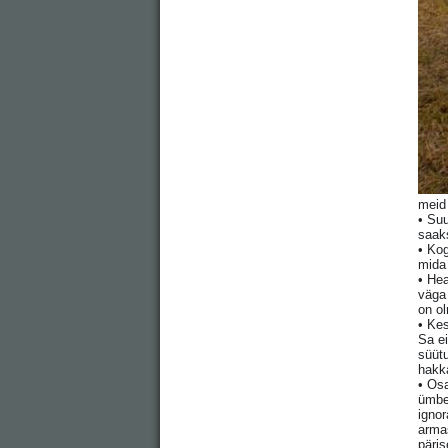
meid
• Su
saak
• Ko
mida 
• Hea
väga 
on ol
• Kes
Sa ei
süüt
hakk
• Osa
ümbe
ignor
arma
päris