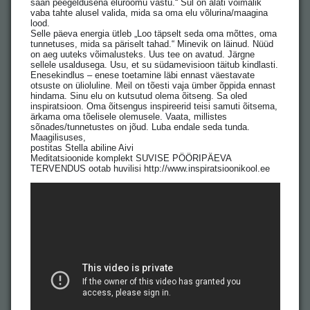
saan peegeldusena elurõõmu vastu.“ Sul on alati võimalik
vaba tahte alusel valida, mida sa oma elu võlurina/maagina
lood.
Selle päeva energia ütleb „Loo täpselt seda oma mõttes, oma
tunnetuses, mida sa päriselt tahad.“ Minevik on läinud. Nüüd
on aeg uuteks võimalusteks. Uus tee on avatud. Järgne
sellele usaldusega. Usu, et su südamevisioon täitub kindlasti.
Enesekindlus – enese toetamine läbi ennast väestavate
otsuste on ülioluline. Meil on tõesti vaja ümber õppida ennast
hindama. Sinu elu on kutsutud olema õitseng. Sa oled
inspiratsioon. Oma õitsengus inspireerid teisi samuti õitsema,
ärkama oma tõelisele olemusele. Vaata, millistes
sõnades/tunnetustes on jõud. Luba endale seda tunda.
Maagilisuses,
postitas Stella abiline Aivi
Meditatsioonide komplekt SUVISE PÖÖRIPÄEVA
TERVENDUS ootab huvilisi http://www.inspiratsioonikool.ee