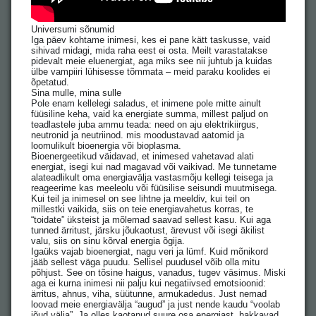
Universumi sõnumid
Iga päev kohtame inimesi, kes ei pane kätt taskusse, vaid
sihivad midagi, mida raha eest ei osta. Meilt varastatakse
pidevalt meie eluenergiat, aga miks see nii juhtub ja kuidas
ülbe vampiiri lühisesse tõmmata – meid paraku koolides ei
õpetatud.
Sina mulle, mina sulle
Pole enam kellelegi saladus, et inimene pole mitte ainult
füüsiline keha, vaid ka energiate summa, millest paljud on
teadlastele juba ammu teada: need on aju elektrikiirgus,
neutronid ja neutriinod. mis moodustavad aatomid ja
loomulikult bioenergia või bioplasma.
Bioenergeetikud väidavad, et inimesed vahetavad alati
energiat, isegi kui nad magavad või vaikivad. Me tunnetame
alateadlikult oma energiavälja vastasmõju kellegi teisega ja
reageerime kas meeleolu või füüsilise seisundi muutmisega.
Kui teil ja inimesel on see lihtne ja meeldiv, kui teil on
millestki vaikida, siis on teie energiavahetus korras, te
“toidate” üksteist ja mõlemad saavad sellest kasu. Kui aga
tunned ärritust, järsku jõukaotust, ärevust või isegi äkilist
valu, siis on sinu kõrval energia õgija.
Igaüks vajab bioenergiat, nagu veri ja lümf. Kuid mõnikord
jääb sellest väga puudu. Sellisel puudusel võib olla mitu
põhjust. See on tõsine haigus, vanadus, tugev väsimus. Miski
aga ei kurna inimesi nii palju kui negatiivsed emotsioonid:
ärritus, ahnus, viha, süütunne, armukadedus. Just nemad
loovad meie energiavälja “augud” ja just nende kaudu “voolab
jõud välja”. Ja olles kaotanud suure osa energiast, hakkavad