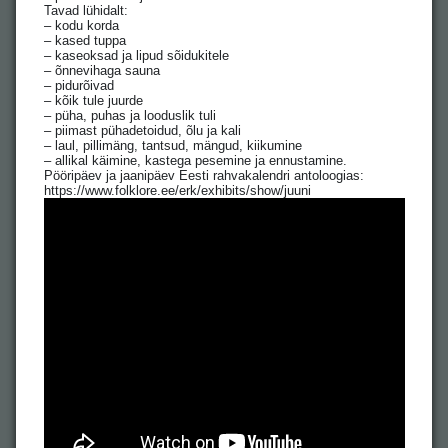
Tavad lühidalt:
– kodu korda
– kased tuppa
– kaseoksad ja lipud sõidukitele
– õnnevihaga sauna
– pidurõivad
– kõik tule juurde
– püha, puhas ja looduslik tuli
– piimast pühadetoidud, õlu ja kali
– laul, pillimäng, tantsud, mängud, kiikumine
– allikal käimine, kastega pesemine ja ennustamine.
Pööripäev ja jaanipäev Eesti rahvakalendri antoloogias:
https://www.folklore.ee/erk/exhibits/show/juuni