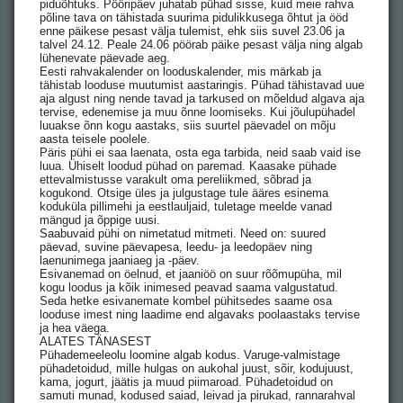
piduõhtuks. Pööripäev juhatab pühad sisse, kuid meie rahva
põline tava on tähistada suurima pidulikkusega õhtut ja ööd
enne päikese pesast välja tulemist, ehk siis suvel 23.06 ja
talvel 24.12. Peale 24.06 pöörab päike pesast välja ning algab
lühenevate päevade aeg.
Eesti rahvakalender on looduskalender, mis märkab ja
tähistab looduse muutumist aastaringis. Pühad tähistavad uue
aja algust ning nende tavad ja tarkused on mõeldud algava aja
tervise, edenemise ja muu õnne loomiseks. Kui jõulupühadel
luuakse õnn kogu aastaks, siis suurtel päevadel on mõju
aasta teisele poolele.
Päris pühi ei saa laenata, osta ega tarbida, neid saab vaid ise
luua. Ühiselt loodud pühad on paremad. Kaasake pühade
ettevalmistusse varakult oma pereliikmed, sõbrad ja
kogukond. Otsige üles ja julgustage tule ääres esinema
koduküla pillimehi ja eestlauljaid, tuletage meelde vanad
mängud ja õppige uusi.
Saabuvaid pühi on nimetatud mitmeti. Need on: suured
päevad, suvine päevapesa, leedu- ja leedopäev ning
laenunimega jaaniaeg ja -päev.
Esivanemad on öelnud, et jaaniöö on suur rõõmupüha, mil
kogu loodus ja kõik inimesed peavad saama valgustatud.
Seda hetke esivanemate kombel pühitsedes saame osa
looduse imest ning laadime end algavaks poolaastaks tervise
ja hea väega.
ALATES TÄNASEST
Pühademeeleolu loomine algab kodus. Varuge-valmistage
pühadetoidud, mille hulgas on aukohal juust, sõir, kodujuust,
kama, jogurt, jäätis ja muud piimaroad. Pühadetoidud on
samuti munad, kodused saiad, leivad ja pirukad, rannarahval