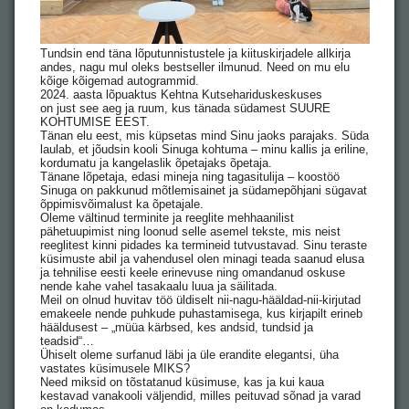
Tundsin end täna lõputunnistustele ja kiituskirjadele allkirja
andes, nagu mul oleks bestseller ilmunud. Need on mu elu
kõige kõigemad autogrammid.
2024. aasta lõpuaktus Kehtna Kutsehariduskeskuses
on just see aeg ja ruum, kus tänada südamest SUURE
KOHTUMISE EEST.
Tänan elu eest, mis küpsetas mind Sinu jaoks parajaks. Süda
laulab, et jõudsin kooli Sinuga kohtuma – minu kallis ja eriline,
kordumatu ja kangelaslik õpetajaks õpetaja.
Tänane lõpetaja, edasi mineja ning tagasitulija – koostöö
Sinuga on pakkunud mõtlemisainet ja südamepõhjani sügavat
õppimisvõimalust ka õpetajale.
Oleme vältinud terminite ja reeglite mehhaanilist
pähetuupimist ning loonud selle asemel tekste, mis neist
reeglitest kinni pidades ka termineid tutvustavad. Sinu teraste
küsimuste abil ja vahendusel olen minagi teada saanud elusa
ja tehnilise eesti keele erinevuse ning omandanud oskuse
nende kahe vahel tasakaalu luua ja säilitada.
Meil on olnud huvitav töö üldiselt nii-nagu-hääldad-nii-kirjutad
emakeele nende puhkude puhastamisega, kus kirjapilt erineb
hääldusest – „müüa kärbsed, kes andsid, tundsid ja
teadsid“…
Ühiselt oleme surfanud läbi ja üle erandite elegantsi, üha
vastates küsimusele MIKS?
Need miksid on tõstatanud küsimuse, kas ja kui kaua
kestavad vanakooli väljendid, milles peituvad sõnad ja varad