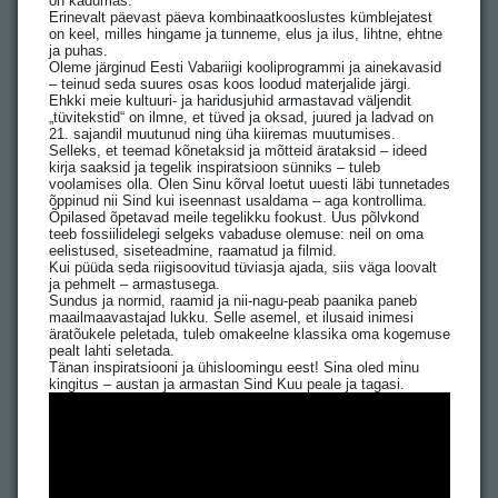
on kadumas.
Erinevalt päevast päeva kombinaatkooslustes kümblejatest
on keel, milles hingame ja tunneme, elus ja ilus, lihtne, ehtne
ja puhas.
Oleme järginud Eesti Vabariigi kooliprogrammi ja ainekavasid
– teinud seda suures osas koos loodud materjalide järgi.
Ehkki meie kultuuri- ja haridusjuhid armastavad väljendit
„tüvitekstid“ on ilmne, et tüved ja oksad, juured ja ladvad on
21. sajandil muutunud ning üha kiiremas muutumises.
Selleks, et teemad kõnetaksid ja mõtteid ärataksid – ideed
kirja saaksid ja tegelik inspiratsioon sünniks – tuleb
voolamises olla. Olen Sinu kõrval loetut uuesti läbi tunnetades
õppinud nii Sind kui iseennast usaldama – aga kontrollima.
Õpilased õpetavad meile tegelikku fookust. Uus põlvkond
teeb fossiilidelegi selgeks vabaduse olemuse: neil on oma
eelistused, siseteadmine, raamatud ja filmid.
Kui püüda seda riigisoovitud tüviasja ajada, siis väga loovalt
ja pehmelt – armastusega.
Sundus ja normid, raamid ja nii-nagu-peab paanika paneb
maailmaavastajad lukku. Selle asemel, et ilusaid inimesi
äratõukele peletada, tuleb omakeelne klassika oma kogemuse
pealt lahti seletada.
Tänan inspiratsiooni ja ühisloomingu eest! Sina oled minu
kingitus – austan ja armastan Sind Kuu peale ja tagasi.