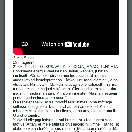
Stella Shakti
15 h tagasi ·
21.06. Reede – OTSUS/VALIK -> LOOJA, MAAG, TUNNETA
Pööripäeva energia veel kestab, hoiab, kannab, juhatab
imeliselt. Päeva eesmärk on meeles pidada, et impulssi
andes jätkad loomisprotsessi. Jätka uuel moel elamist. „Mina
otsustan. Mina valin. Ma valin eladagi selle kohaselt, mis ma
tunnen, et on minu jaoks kõrgeim. Olen teadlik, et see, kuhu
ma sihin, seda ma saan. Mina olen meister. Ma manifesteerin
ja ma suudan luua ja ma saan.“
Ole tähelepanelik, et sa tooksid teisi inimesi oma mõttega
sellesse energiasse, kus sa tahad, et nad oleksid. Kui sa
tahad, et su kallim oleks hoolitsev, armastav, ole talle tänulik.
Ole ette tänulik.
Soovid kellegagi lihtsamat suhtlemist, siis tee ennem seda
taotlus „Aitäh, et meie suhtlus on seekord nii lihtne.“ Tahad, et
oleks rohkem elurõõmu, siis otsusta „Mina toon elurõõmu. Ma