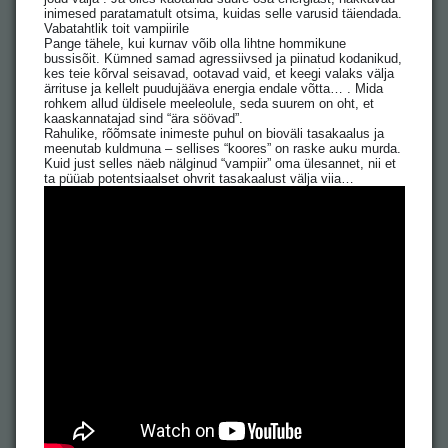
inimesed paratamatult otsima, kuidas selle varusid täiendada.
Vabatahtlik toit vampiirile
Pange tähele, kui kurnav võib olla lihtne hommikune
bussisõit. Kümned samad agressiivsed ja piinatud kodanikud,
kes teie kõrval seisavad, ootavad vaid, et keegi valaks välja
ärrituse ja kellelt puudujääva energia endale võtta… . Mida
rohkem allud üldisele meeleolule, seda suurem on oht, et
kaaskannatajad sind “ära söövad”.
Rahulike, rõõmsate inimeste puhul on bioväli tasakaalus ja
meenutab kuldmuna – sellises “koores” on raske auku murda.
Kuid just selles näeb nälginud “vampiir” oma ülesannet, nii et
ta püüab potentsiaalset ohvrit tasakaalust välja viia…