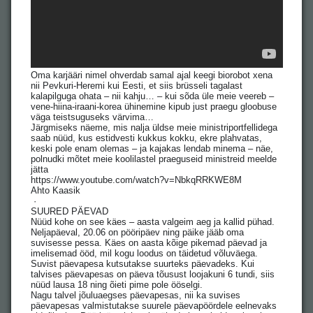
Oma karjääri nimel ohverdab samal ajal keegi biorobot xena
nii Pevkuri-Heremi kui Eesti, et siis brüsseli tagalast
kalapilguga ohata – nii kahju… – kui sõda üle meie veereb –
vene-hiina-iraani-korea ühinemine kipub just praegu gloobuse
väga teistsuguseks värvima…
Järgmiseks näeme, mis nalja üldse meie ministriportfellidega
saab nüüd, kus estidvesti kukkus kokku, ekre plahvatas,
keski pole enam olemas – ja kajakas lendab minema – näe,
polnudki mõtet meie koolilastel praeguseid ministreid meelde
jätta
https://www.youtube.com/watch?v=NbkqRRKWE8M
Ahto Kaasik
·
SUURED PÄEVAD
Nüüd kohe on see käes – aasta valgeim aeg ja kallid pühad.
Neljapäeval, 20.06 on pööripäev ning päike jääb oma
suvisesse pessa. Käes on aasta kõige pikemad päevad ja
imelisemad ööd, mil kogu loodus on täidetud võluväega.
Suvist päevapesa kutsutakse suurteks päevadeks. Kui
talvises päevapesas on päeva tõusust loojakuni 6 tundi, siis
nüüd lausa 18 ning õieti pime pole ööselgi.
Nagu talvel jõuluaegses päevapesas, nii ka suvises
päevapesas valmistutakse suurele päevapöördele eelnevaks