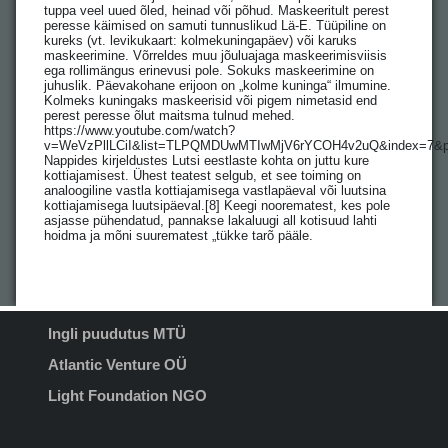
tuppa veel uued õled, heinad või põhud. Maskeeritult perest
peresse käimised on samuti tunnuslikud Lä-E. Tüüpiline on
kureks (vt. levikukaart: kolmekuningapäev) või karuks
maskeerimine. Võrreldes muu jõuluajaga maskeerimisviisis
ega rollimängus erinevusi pole. Sokuks maskeerimine on
juhuslik. Päevakohane erijoon on „kolme kuninga“ ilmumine.
Kolmeks kuningaks maskeerisid või pigem nimetasid end
perest peresse õlut maitsma tulnud mehed.
https://www.youtube.com/watch?
v=WeVzPllLCiI&list=TLPQMDUwMTIwMjV6rYCOH4v2uQ&index=7
Nappides kirjeldustes Lutsi eestlaste kohta on juttu kure
kottiajamisest. Ühest teatest selgub, et see toiming on
analoogiline vastla kottiajamisega vastlapäeval või luutsina
kottiajamisega luutsipäeval.[8] Keegi noorematest, kes pole
asjasse pühendatud, pannakse lakaluugi all kotisuud lahti
hoidma ja mõni suurematest „tükke tarõ pääle.
Ingli puudutus MTÜ
Atlantic Venture OÜ
Light Foundation NGO