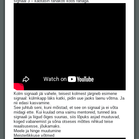
signaal 3 – kaotasin rahakoti koos rahaga.
Kolm signaali jäi vahele, teisest kolmest järgneb esimene
signaal: külmkapp läks katki, pidin uue jaoks laenu võtma. Ja
nii edasi kasvamine.
See juhtub seni, kuni mõistad, et see on signaal ja ei võta
midagi ette. Kui kuulad oma vaimu mentoreid, tunned ära
signaali ja liigud õiges suunas, siis lõpuks asjad muutuvad,
koged vabanemist ja sõna otseses mõttes nihkud teise
reaalsusesse, jõukamaks.
Meele ja hinge muutumine
Meisterlikkuse võtmed