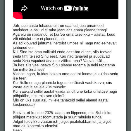
Jah, uue aasta lubadustest on saanud juba omamoodi
anekdoot ja paljud ei taha jaanuaris enam plaane tehagi.
Aga elu on näidanud, et kui Sa oma tulevikku – aastat, kuud
või nädalat ette ei planeeri, siis…
Asjad kipuvad juhtuma inertsist umbes nii nagu nad eelnevalt
juhtunud on.
Kui Sina ise oma valikuid enda eest ära ei tee, siis teevad
seda tihti teised Sinu eest. Kas nad tahavad ja suudavad
seda Sinu vajadusi arvesse võttes teha? Vaevalt küll…
Ja kes siis veel peaks Sinu plaane tegema ja neid teostama
kui mitte Sina ise?
Videos jagan, kuidas hakata oma aastat looma ja kuidas seda
ise teen.
Kui Sulle on aga plaanide tegemine täiesti vastukarva, siis
vasta ainult sellele küsimusele:
Kui saaksid sellel aastal valida ainult ühe kirka unistuse nagu
põhjatähe, siis mis see oleks?
Mis on üks suur asi, millele tahaksid sellel alanud aastal
keskenduda?
Soovin, et kui see 2025. aasta on lõppenud, siis Sul oleks
põhjust metsikult rõõmustada ja suurt rahulolu tunda.
Julget tulevikku vaatamist, julget pealehakkamist ja julget
oma elu kapteniks olemist!
Peep