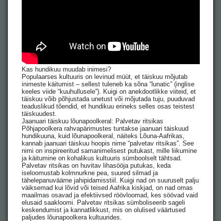
Kas hundikuu muudab inimesi?
Populaarses kultuuris on levinud müüt, et täiskuu mõjutab
inimeste käitumist – sellest tuleneb ka sõna “lunatic” (inglise
keeles viide “kuuhullusele”). Kuigi on anekdootlikke viiteid, et
täiskuu võib põhjustada unetust või mõjutada tuju, puuduvad
teaduslikud tõendid, et hundikuu erineks selles osas teistest
täiskuudest.
Jaanuari täiskuu lõunapoolkeral: Palvetav ritsikas
Põhjapoolkera rahvapärimustes tuntakse jaanuari täiskuud
hundikuuna, kuid lõunapoolkeral, näiteks Lõuna-Aafrikas,
kannab jaanuari täiskuu hoopis nime “palvetav ritsikas”. See
nimi on inspireeritud samanimelisest putukast, mille liikumine
ja käitumine on kohalikus kultuuris sümboolselt tähtsad.
Palvetav ritsikas on huvitav lihasööja putukas, keda
iseloomustab kolmnurkne pea, suured silmad ja
tähelepanuväärne jahipidamisstiil. Kuigi nad on suuruselt palju
väiksemad kui lõvid või teised Aafrika kiskjad, on nad omas
maailmas osavad ja efektiivsed röövloomad, kes söövad vaid
elusaid saakloomi. Palvetav ritsikas sümboliseerib sageli
keskendumist ja kannatlikkust, mis on olulised väärtused
paljudes lõunapoolkera kultuurides.