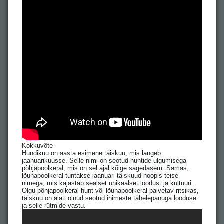
Kokkuvõte
Hundikuu on aasta esimene täiskuu, mis langeb
jaanuarikuusse. Selle nimi on seotud huntide ulgumisega
põhjapoolkeral, mis on sel ajal kõige sagedasem. Samas,
lõunapoolkeral tuntakse jaanuari täiskuud hoopis teise
nimega, mis kajastab sealset unikaalset loodust ja kultuuri.
Olgu põhjapoolkeral hunt või lõunapoolkeral palvetav ritsikas,
täiskuu on alati olnud seotud inimeste tähelepanuga looduse
ja selle rütmide vastu.