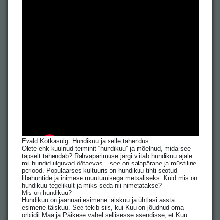
Evald Kotkasulg: Hundikuu ja selle tähendus
Olete ehk kuulnud terminit “hundikuu” ja mõelnud, mida see
täpselt tähendab? Rahvapärimuse järgi viitab hundikuu ajale,
mil hundid ulguvad öötaevas – see on salapärane ja müstiline
periood. Populaarses kultuuris on hundikuu tihti seotud
libahuntide ja inimese muutumisega metsaliseks. Kuid mis on
hundikuu tegelikult ja miks seda nii nimetatakse?
Mis on hundikuu?
Hundikuu on jaanuari esimene täiskuu ja ühtlasi aasta
esimene täiskuu. See tekib siis, kui Kuu on jõudnud oma
orbiidil Maa ja Päikese vahel sellisesse asendisse, et Kuu