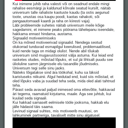
Kui inimene juhib raha valesti või on seadnud endale mingi
rahalise eesmärgi ja kaldunud kõrvale seatud kursilt, näitab
universum talle rahaliste kaotuste kaudu (ta ostis aegunud
toote, unustas osa kaupu poodi, kaotas rahakoti, sõi
pangaautomaadi kaardi ja raha on kiiresti vaja).
Läbi probleemide suhetes näitab universum meile kõige
sagedamini, et inimene peaks pöörama tähelepanu iseendale,
hakkama ennast hindama, austama.
Signaalid motiveerimiseks
On ka mõned motiveerivad signaalid. Nendega seotud
olukorrad tunduvad esmapilgul keerulised, problemaatilised,
kuid nende taga on midagi olulist. Nende abil tõukab
universum sind mugavustsoonist välja astuma. Kui leiad end
rasketes oludes, mõistad lõpuks, et sul jäi lihtsalt puudu see
ülioluline samm järgmisele elu tasandile jõudmiseks.
Universum tegi selle sinu jaoks.
Näiteks lõigatakse sind ära töökohal, kuhu sa läksid
karistuseks niikuinii. Algul heidutad end, kuid siis mõistad, et
oled lõpuks vaba ja suudad teha seda, mida oled alati tahtnud
teha.
Pärast seda avavad paljud inimesed oma ettevõtte, hakkavad
äri tegema, raamatuid kirjutama, maale. Aga see juhtub, kui
kuulad seda signaali.
Kui hakkad sarnaselt eelmisele tööle jooksma, hakkab elu
jälle hädasid täis saama.
Levinud signaal suhtes, mis motiveerib muutusi, on
lahkuminek partneriga, tavaliselt mitte sinu algatusel.