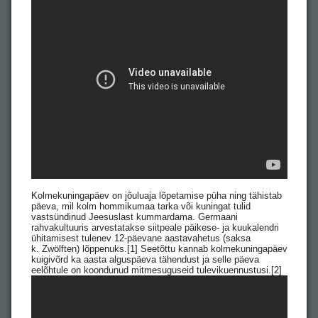
Kolmekuningapäev on jõuluaja lõpetamise püha ning tähistab
päeva, mil kolm hommikumaa tarka või kuningat tulid
vastsündinud Jeesuslast kummardama. Germaani
rahvakultuuris arvestatakse siitpeale päikese- ja kuukalendri
ühitamisest tulenev 12-päevane aastavahetus (saksa
k. Zwölften) lõppenuks.[1] Seetõttu kannab kolmekuningapäev
kuigivõrd ka aasta alguspäeva tähendust ja selle päeva
eelõhtule on koondunud mitmesuguseid tulevikuennustusi.[2]