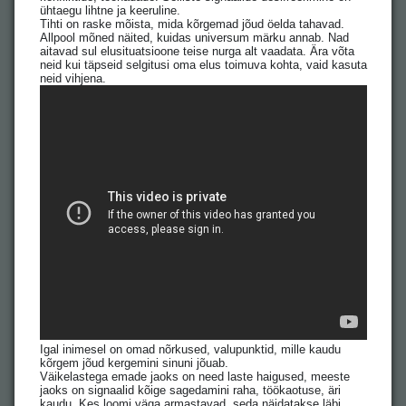
ühtaegu lihtne ja keeruline.
Tihti on raske mõista, mida kõrgemad jõud öelda tahavad.
Allpool mõned näited, kuidas universum märku annab. Nad
aitavad sul elusituatsioone teise nurga alt vaadata. Ära võta
neid kui täpseid selgitusi oma elus toimuva kohta, vaid kasuta
neid vihjena.
Igal inimesel on omad nõrkused, valupunktid, mille kaudu
kõrgem jõud kergemini sinuni jõuab.
Väikelastega emade jaoks on need laste haigused, meeste
jaoks on signaalid kõige sagedamini raha, töökaotuse, äri
kaudu. Kes loomi väga armastavad, seda näidatakse läbi