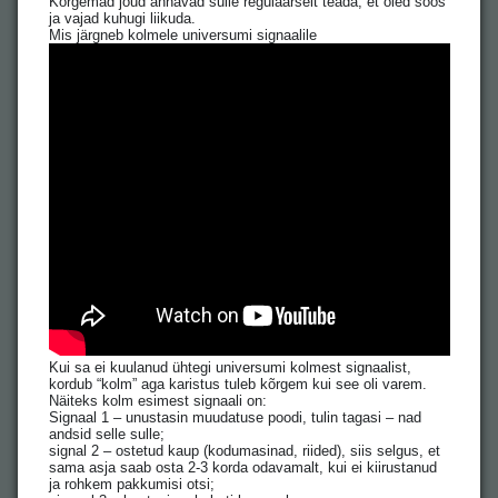
Kõrgemad jõud annavad sulle regulaarselt teada, et oled soos
ja vajad kuhugi liikuda.
Mis järgneb kolmele universumi signaalile
Kui sa ei kuulanud ühtegi universumi kolmest signaalist,
kordub “kolm” aga karistus tuleb kõrgem kui see oli varem.
Näiteks kolm esimest signaali on:
Signaal 1 – unustasin muudatuse poodi, tulin tagasi – nad
andsid selle sulle;
signal 2 – ostetud kaup (kodumasinad, riided), siis selgus, et
sama asja saab osta 2-3 korda odavamalt, kui ei kiirustanud
ja rohkem pakkumisi otsi;