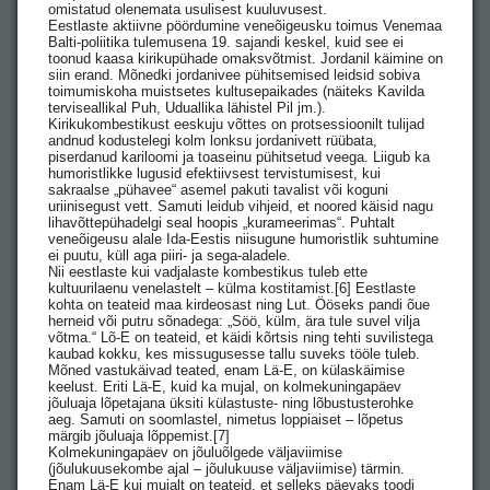
omistatud olenemata usulisest kuuluvusest.
Eestlaste aktiivne pöördumine veneõigeusku toimus Venemaa
Balti-poliitika tulemusena 19. sajandi keskel, kuid see ei
toonud kaasa kirikupühade omaksvõtmist. Jordanil käimine on
siin erand. Mõnedki jordanivee pühitsemised leidsid sobiva
toimumiskoha muistsetes kultusepaikades (näiteks Kavilda
terviseallikal Puh, Uduallika lähistel Pil jm.).
Kirikukombestikust eeskuju võttes on protsessioonilt tulijad
andnud kodustelegi kolm lonksu jordanivett rüübata,
piserdanud kariloomi ja toaseinu pühitsetud veega. Liigub ka
humoristlikke lugusid efektiivsest tervistumisest, kui
sakraalse „pühavee“ asemel pakuti tavalist või koguni
uriinisegust vett. Samuti leidub vihjeid, et noored käisid nagu
lihavõttepühadelgi seal hoopis „kurameerimas“. Puhtalt
veneõigeusu alale Ida-Eestis niisugune humoristlik suhtumine
ei puutu, küll aga piiri- ja sega-aladele.
Nii eestlaste kui vadjalaste kombestikus tuleb ette
kultuurilaenu venelastelt – külma kostitamist.[6] Eestlaste
kohta on teateid maa kirdeosast ning Lut. Ööseks pandi õue
herneid või putru sõnadega: „Söö, külm, ära tule suvel vilja
võtma.“ Lõ-E on teateid, et käidi kõrtsis ning tehti suvilistega
kaubad kokku, kes missugusesse tallu suveks tööle tuleb.
Mõned vastukäivad teated, enam Lä-E, on külaskäimise
keelust. Eriti Lä-E, kuid ka mujal, on kolmekuningapäev
jõuluaja lõpetajana üksiti külastuste- ning lõbustusterohke
aeg. Samuti on soomlastel, nimetus loppiaiset – lõpetus
märgib jõuluaja lõppemist.[7]
Kolmekuningapäev on jõuluõlgede väljaviimise
(jõulukuusekombe ajal – jõulukuuse väljaviimise) tärmin.
Enam Lä-E kui mujalt on teateid, et selleks päevaks toodi