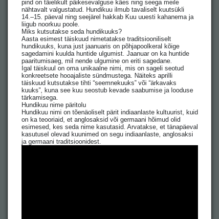
pind on täielikult päikesevalguse käes ning seega meile
nähtavalt valgustatud. Hundikuu ilmub tavaliselt kuutsükli
14.–15. päeval ning seejärel hakkab Kuu uuesti kahanema ja
liigub noorkuu poole.
Miks kutsutakse seda hundikuuks?
Aasta esimest täiskuud nimetatakse traditsiooniliselt
hundikuuks, kuna just jaanuaris on põhjapoolkeral kõige
sagedamini kuulda huntide ulgumist. Jaanuar on ka huntide
paaritumisaeg, mil nende ulgumine on eriti sagedane.
Igal täiskuul on oma unikaalne nimi, mis on sageli seotud
konkreetsete hooajaliste sündmustega. Näiteks aprilli
täiskuud kutsutakse tihti “seemnekuuks” või “ärkavaks
kuuks”, kuna see kuu seostub kevade saabumise ja looduse
tärkamisega.
Hundikuu nime päritolu
Hundikuu nimi on tõenäoliselt pärit indiaanlaste kultuurist, kuid
on ka teooriaid, et anglosaksid või germaani hõimud olid
esimesed, kes seda nime kasutasid. Arvatakse, et tänapäeval
kasutusel olevad kuunimed on segu indiaanlaste, anglosaksi
ja germaani traditsioonidest.