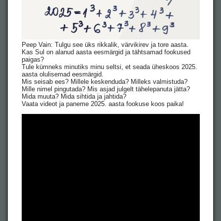
Peep Vain: Tulgu see üks rikkalik, värvikirev ja tore aasta.
Kas Sul on alanud aasta eesmärgid ja tähtsamad fookused
paigas?
Tule kümneks minutiks minu seltsi, et seada üheskoos 2025.
aasta olulisemad eesmärgid.
Mis seisab ees? Millele keskenduda? Milleks valmistuda?
Mille nimel pingutada? Mis asjad julgelt tähelepanuta jätta?
Mida muuta? Mida sihtida ja jahtida?
Vaata videot ja paneme 2025. aasta fookuse koos paika!