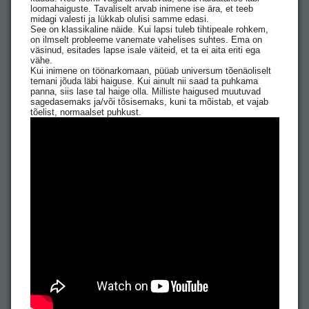
loomahaiguste. Tavaliselt arvab inimene ise ära, et teeb
midagi valesti ja lükkab olulisi samme edasi.
See on klassikaline näide. Kui lapsi tuleb tihtipeale rohkem,
on ilmselt probleeme vanemate vahelises suhtes. Ema on
väsinud, esitades lapse isale väiteid, et ta ei aita eriti ega
vähe.
Kui inimene on töönarkomaan, püüab universum tõenäoliselt
temani jõuda läbi haiguse. Kui ainult nii saad ta puhkama
panna, siis lase tal haige olla. Milliste haigused muutuvad
sagedasemaks ja/või tõsisemaks, kuni ta mõistab, et vajab
tõelist, normaalset puhkust.