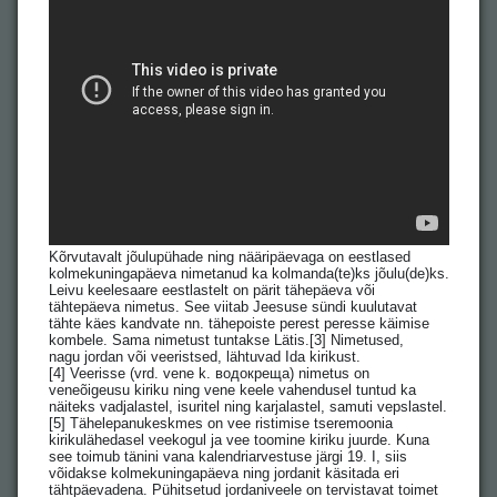
Kõrvutavalt jõulupühade ning nääripäevaga on eestlased
kolmekuningapäeva nimetanud ka kolmanda(te)ks jõulu(de)ks.
Leivu keelesaare eestlastelt on pärit tähepäeva või
tähtepäeva nimetus. See viitab Jeesuse sündi kuulutavat
tähte käes kandvate nn. tähepoiste perest peresse käimise
kombele. Sama nimetust tuntakse Lätis.[3] Nimetused,
nagu jordan või veeristsed, lähtuvad Ida kirikust.
[4] Veerisse (vrd. vene k. водокреща) nimetus on
veneõigeusu kiriku ning vene keele vahendusel tuntud ka
näiteks vadjalastel, isuritel ning karjalastel, samuti vepslastel.
[5] Tähelepanukeskmes on vee ristimise tseremoonia
kirikulähedasel veekogul ja vee toomine kiriku juurde. Kuna
see toimub tänini vana kalendriarvestuse järgi 19. I, siis
võidakse kolmekuningapäeva ning jordanit käsitada eri
tähtpäevadena. Pühitsetud jordaniveele on tervistavat toimet