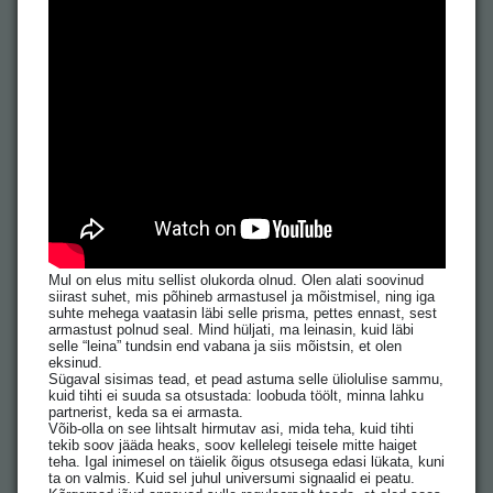
Mul on elus mitu sellist olukorda olnud. Olen alati soovinud
siirast suhet, mis põhineb armastusel ja mõistmisel, ning iga
suhte mehega vaatasin läbi selle prisma, pettes ennast, sest
armastust polnud seal. Mind hüljati, ma leinasin, kuid läbi
selle “leina” tundsin end vabana ja siis mõistsin, et olen
eksinud.
Sügaval sisimas tead, et pead astuma selle üliolulise sammu,
kuid tihti ei suuda sa otsustada: loobuda töölt, minna lahku
partnerist, keda sa ei armasta.
Võib-olla on see lihtsalt hirmutav asi, mida teha, kuid tihti
tekib soov jääda heaks, soov kellelegi teisele mitte haiget
teha. Igal inimesel on täielik õigus otsusega edasi lükata, kuni
ta on valmis. Kuid sel juhul universumi signaalid ei peatu.