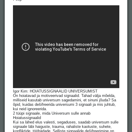
Igor Kim: HOIATUSSIGNAALID UNIVERSUMIST
On hoiatavad ja motiveerivad signaalid. Tahad välja mõelda,
milliseid kasutab universum sagedamini, et sinuni jõuda? Sa
õpid, kuidas dešifreerida universumi 3 signaali ja mis juhtub,
kui neid ignoreerida.
2 tüüpi signaale, mida Universum sulle annab
Hoiatussignaalid
Kui sa lähed elus valesti, segaduses, saadab universum sulle
signaale läbi haiguste, trauma, rahaliste kaotuste, suhete,
konfliktide, tööhädade. Selliste signaalide dešifreerimine on